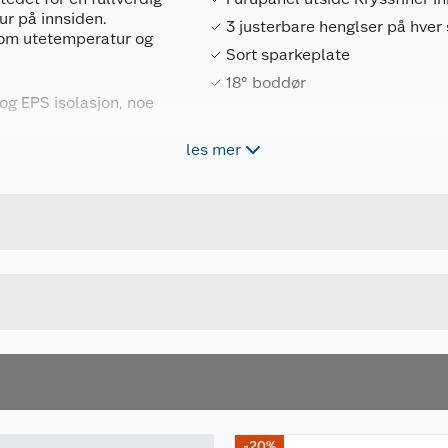
ur på innsiden.
3 justerbare henglser på hver 
lom utetemperatur og
Sort sparkeplate
18° boddør
g EPS isolasjon, noe
les mer
Forpakningsmål
og kryssfiner på
4743142060698
Bruttovekt
103526
Høyde
Lengde
r på hver side.
Bredde
jøpes separat.
dles umiddelbart ved
-20%