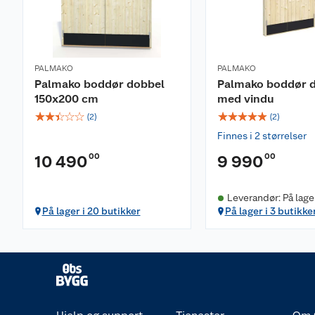
PALMAKO
PALMAKO
Palmako boddør dobbel
Palmako boddør 
150x200 cm
med vindu
☆
☆
☆
☆
☆
☆
☆
☆
☆
☆
(
2
)
(
2
)
Finnes i 2 størrelser
00
00
10 490
9 990
Leverandør: På lage
På lager i 20 butikker
På lager i 3 butikke