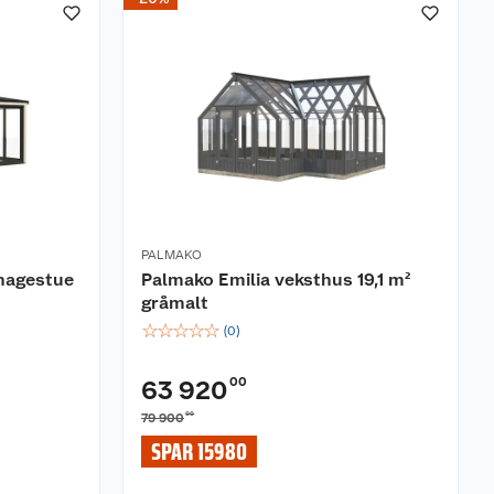
PALMAKO
 hagestue
Palmako Emilia veksthus 19,1 m²
gråmalt
☆
☆
☆
☆
☆
(
0
)
00
63 920
00
79 900
SPAR 15980