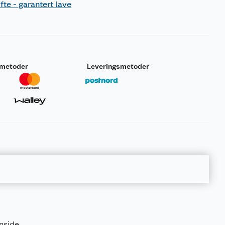
fte - garantert lave
smetoder
Leveringsmetoder
nnside