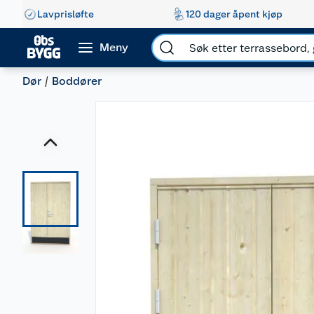
Lavprisløfte
120 dager åpent kjøp
Meny
Dør
Boddører