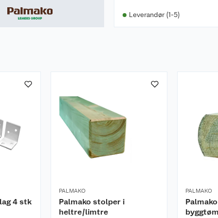
Leverandør (1-5)
bestilling.
PALMAKO
PALMAKO
ag 4 stk
Palmako stolper i
Palmako
heltre/limtre
byggtøm