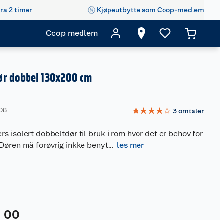
fra 2 timer
Kjøpeutbytte som Coop-medlem
Coop medlem
r dobbel 130x200 cm
☆
☆
☆
☆
☆
698
3
omtaler
s isolert dobbeltdør til bruk i rom hvor det er behov for
Døren må forøvrig inkke benyt
...
les mer
00