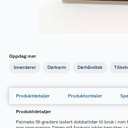
Oppdag mer
Innerdører
Dørkarm
Dørhåndtak
Tilbehø
Produktdetaljer
Produktomtaler
Spe
Produktdetaljer
Palmako 18-graders isolert dobbeltdør til bruk i rom 
noe oppvarming. Døren må forøvrig inkke benyttes i st