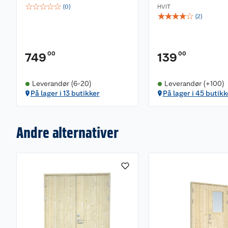
☆
☆
☆
☆
☆
(
0
)
HVIT
☆
☆
☆
☆
☆
(
2
)
00
00
749
139
Leverandør (6-20)
Leverandør (+100)
På lager i 13 butikker
På lager i 45 butikk
Andre alternativer