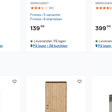
IMPREGNERT
IMPREGNER
☆
☆
☆
☆
☆
☆
☆
☆
☆
(
12
)
Finnes i 5 varianter
Finnes i 8 størrelser
00
00
139
399
Leverandør: På lager
Leveran
er
På lager i 38 butikker
På lager