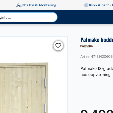
Obs BYGG Montering
Klikk & hent - 
Palmako boddø
Art nr: 4743142060
Palmako 18-grader
noe oppvarming. 