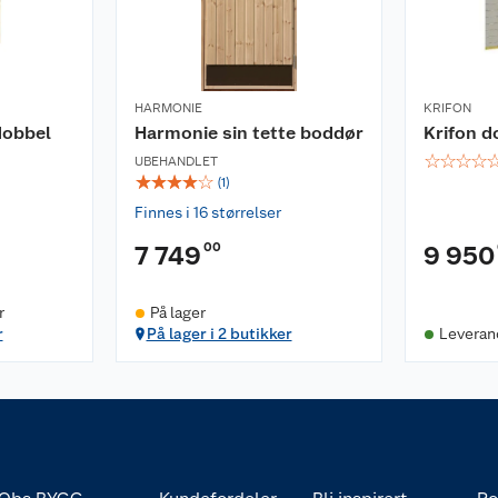
HARMONIE
KRIFON
dobbel
Harmonie sin tette boddør
Krifon 
☆
☆
☆
☆
UBEHANDLET
☆
☆
☆
☆
☆
(
1
)
Finnes i 16 størrelser
00
7 749
9 950
r
På lager
r
På lager i 2 butikker
Leverand