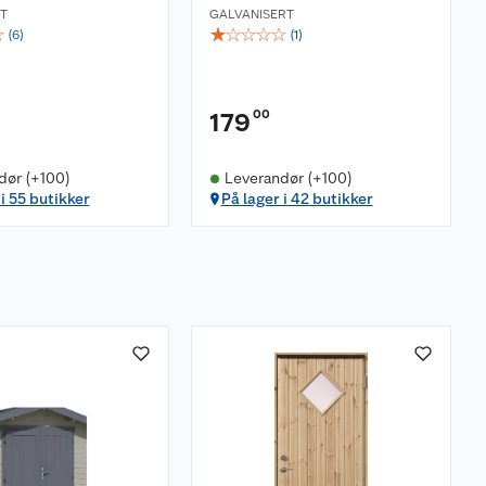
T
GALVANISERT
☆
☆
☆
☆
☆
☆
(
6
)
(
1
)
00
179
dør (+100)
Leverandør (+100)
 i 55 butikker
På lager i 42 butikker