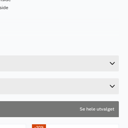
side
29 kg
220 cm
135 cm
120 cm
Se hele utvalget
-20%