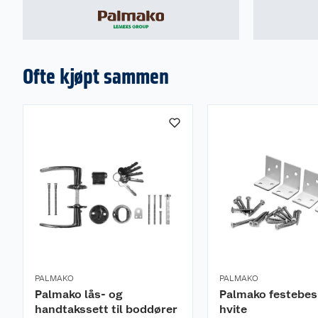
Tilsvarende ASSA 565
Leveres med
Karm
Ofte kjøpt sammen
Terskel
Sparkeplate
Låskasse
Garanti
I henhold til norsk kjøpslov
Ta kontakt med ditt nærmeste Obs BYGG-varehus for 
PALMAKO
PALMAKO
Palmako lås- og
Palmako festebesl
handtakssett til boddører
hvite