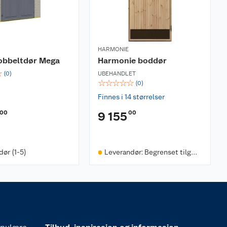
HARMONIE
dobbeltdør Mega
Harmonie boddør
☆
(
0
)
UBEHANDLET
☆
☆
☆
☆
☆
(
0
)
Finnes i 14 størrelser
00
00
9 155
ør (1-5)
Leverandør: Begrenset tilgje
ngelighet