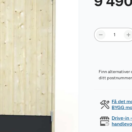
9 49
Finn alternativer 
ditt postnumme
Få det m
BYGG mo
Drive-in
handlev