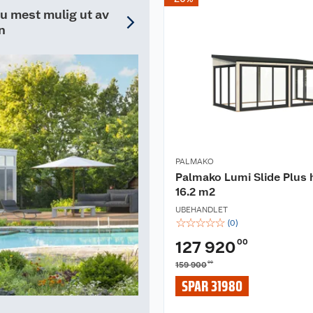
minst +10 °C.
du mest mulig ut av
n
PALMAKO
Palmako Lumi Slide Plus
16.2 m2
UBEHANDLET
☆
☆
☆
☆
☆
(
0
)
00
127 920
00
159 900
SPAR 31980