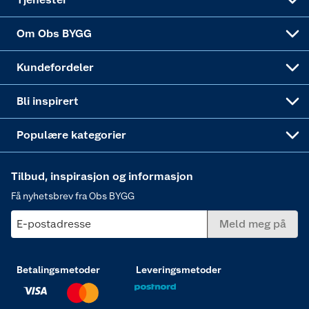
Sponsorvirksomheten
Coop Bedriftskort
Hytte og beredskapsutstyr
Dører
Om Obs BYGG
Obs BYGG Montering
Gavetips
Vindu
Kundefordeler
Annonserte varer
Hjem, rengjøring og hvitevarer
Bli inspirert
Varme
Populære kategorier
Tilbud, inspirasjon og informasjon
Få nyhetsbrev fra Obs BYGG
E-postadresse
Meld meg på
Betalingsmetoder
Leveringsmetoder