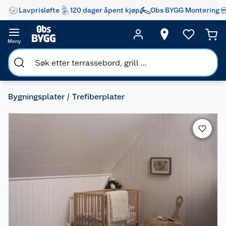
Lavprisløfte
120 dager åpent kjøp
Obs BYGG Montering
Meny
Bygningsplater
Trefiberplater