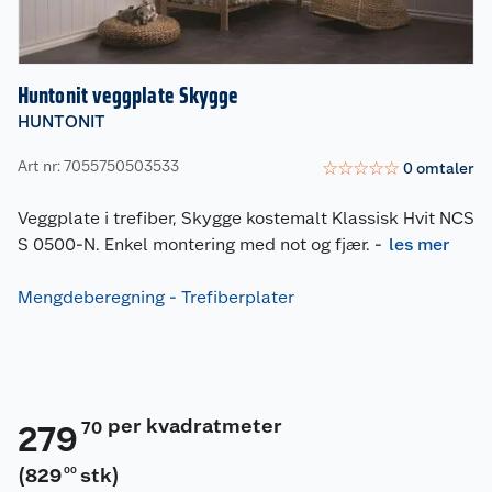
Huntonit veggplate Skygge
HUNTONIT
Art nr: 7055750503533
☆
☆
☆
☆
☆
0
omtaler
Veggplate i trefiber, Skygge kostemalt Klassisk Hvit NCS
S 0500-N. Enkel montering med not og fjær.
-
les mer
Mengdeberegning - Trefiberplater
per kvadratmeter
70
279
(
829
stk
)
00