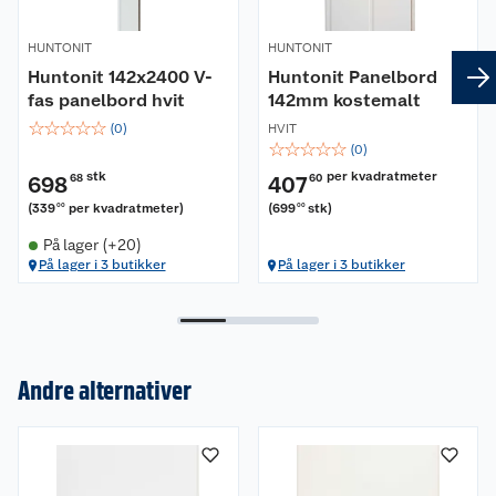
HUNTONIT
HUNTONIT
Huntonit 142x2400 V-
Huntonit Panelbord
fas panelbord hvit
142mm kostemalt
☆
☆
☆
☆
☆
(
0
)
HVIT
☆
☆
☆
☆
☆
(
0
)
stk
per kvadratmeter
698
68
407
60
(
339
per kvadratmeter
)
(
699
stk
)
00
00
På lager (+20)
På lager i 3 butikker
På lager i 3 butikker
Andre alternativer
Om oss
Kundeservice
Nyheter
Butikker