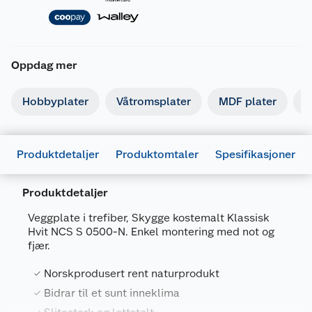
Oppdag mer
Hobbyplater
Våtromsplater
MDF plater
G
Produktdetaljer
Produktomtaler
Spesifikasjoner
Produktdetaljer
Veggplate i trefiber, Skygge kostemalt Klassisk
Hvit NCS S 0500-N. Enkel montering med not og
fjær.
Generelt
Norskprodusert rent naturprodukt
Artikkelnummer
7055750503533
Bidrar til et sunt inneklima
Leverandørens artikkelnummer
233801