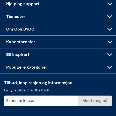
Nøkkelfiling
Samvirkelag
Coop Mastercard
Live-shopping
Maling
Hjelp og support
Alle tjenester
Virksomheten
Klikk og hent
DIY-prosjekter
Verktøy
Tjenester
Sponsorvirksomheten
Coop Bedriftskort
Hytte og beredskapsutstyr
Dører
Om Obs BYGG
Obs BYGG Montering
Gavetips
Vindu
Kundefordeler
Annonserte varer
Hjem, rengjøring og hvitevarer
Bli inspirert
Varme
Populære kategorier
Tilbud, inspirasjon og informasjon
Få nyhetsbrev fra Obs BYGG
E-postadresse
Meld meg på