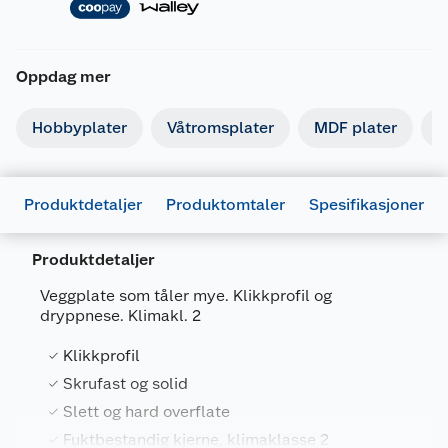
Oppdag mer
Hobbyplater
Våtromsplater
MDF plater
G
Produktdetaljer
Produktomtaler
Spesifikasjoner
Produktdetaljer
Veggplate som tåler mye. Klikkprofil og
dryppnese. Klimakl. 2
Generelt
Klikkprofil
Artikkelnummer
7029560001619
Skrufast og solid
Slett og hard overflate
Leverandørens artikkelnummer
57205956
Fuktbestandig kjerne, klimaklasse 2