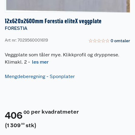
12x620x2600mm Forestia eliteX veggplate
FORESTIA
Art nr: 7029560001619
☆
☆
☆
☆
☆
0
omtaler
Veggplate som tåler mye. Klikkprofil og dryppnese.
Klimakl. 2
-
les mer
Mengdeberegning - Sponplater
per kvadratmeter
00
406
(
1 309
stk
)
00