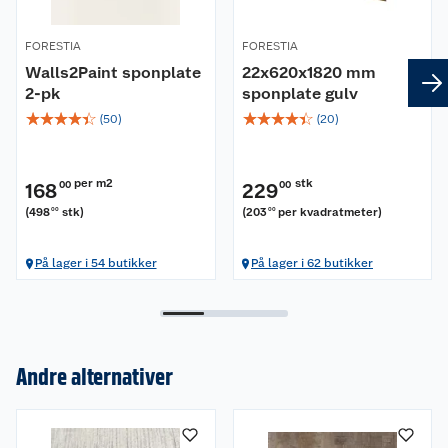
FORESTIA
FORESTIA
Walls2Paint sponplate
22x620x1820 mm
2-pk
sponplate gulv
☆
☆
☆
☆
☆
☆
☆
☆
☆
☆
(
50
)
(
20
)
per m2
stk
168
00
229
00
(
498
stk
)
(
203
per kvadratmeter
)
00
00
På lager i 54 butikker
På lager i 62 butikker
Andre alternativer
Om oss