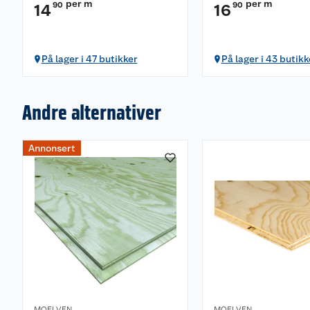
per m
per m
90
90
14
16
På lager i 47 butikker
På lager i 43 butikk
Andre alternativer
Annonsert
MOELVEN
MOELVEN