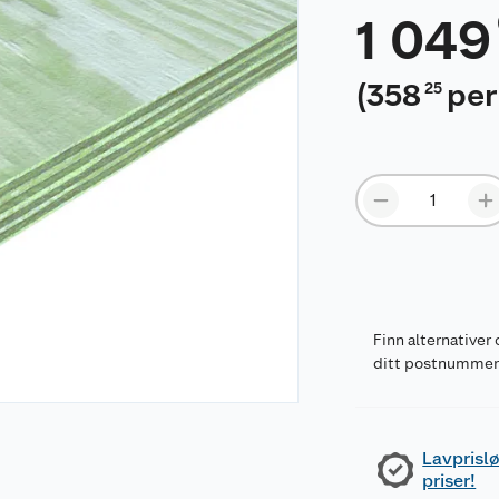
1 049
(
358
per
25
Finn alternativer 
ditt postnumme
Lavprislø
priser!