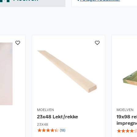
MOELVEN
MOELVEN
23x48 Lekt/rekke
19x98 r
impregne
23X48
☆
☆
☆
☆
☆
☆
☆
☆
☆
(
18
)