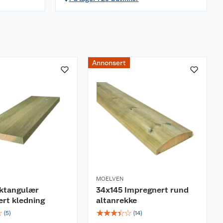
Annonsert
MOELVEN
ektangulær
34x145 Impregnert rund
rt kledning
altanrekke
☆
☆
☆
☆
☆
☆
(
5
)
(
14
)