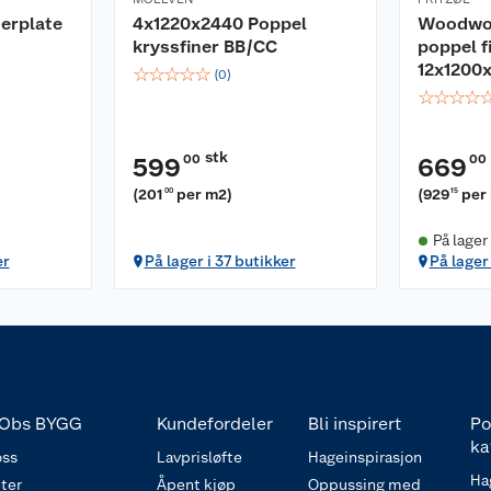
erplate
4x1220x2440 Poppel
Woodwor
kryssfiner BB/CC
poppel f
12x1200
☆
☆
☆
☆
☆
(
0
)
☆
☆
☆
☆
stk
00
00
599
669
(
201
per m2
)
(
929
per
00
15
På lager
er
På lager i 37 butikker
På lager
Obs BYGG
Kundefordeler
Bli inspirert
Po
ka
ss
Lavprisløfte
Hageinspirasjon
Ha
ter
Åpent kjøp
Oppussing med