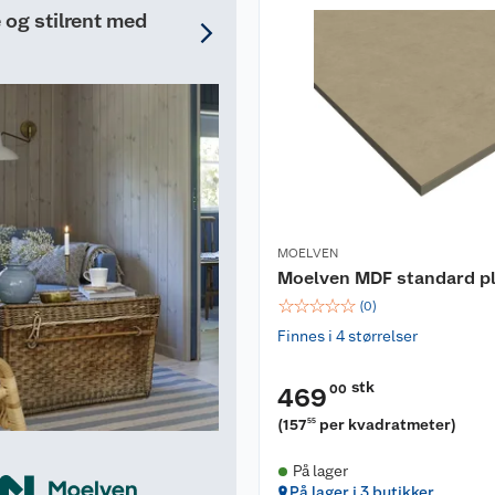
og stilrent med
MOELVEN
Moelven MDF standard p
☆
☆
☆
☆
☆
(
0
)
Finnes i 4 størrelser
stk
00
469
(
157
per kvadratmeter
)
55
På lager
På lager i 3 butikker