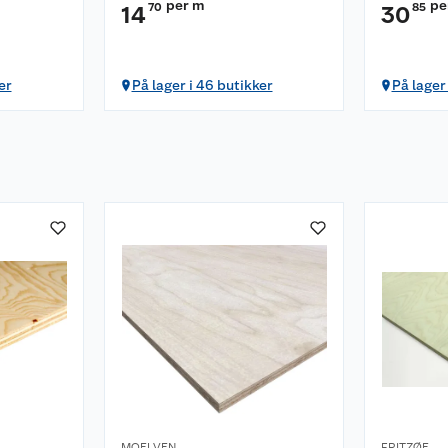
per m
pe
70
85
14
30
er
På lager i 46 butikker
På lager
MOELVEN
FRITZØE