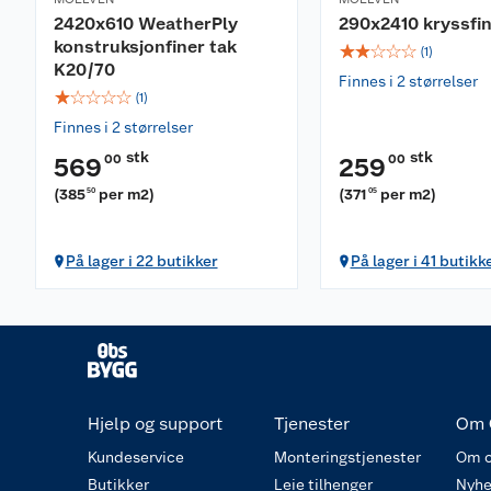
2420x610 WeatherPly
290x2410 kryssfin
konstruksjonfiner tak
☆
☆
☆
☆
☆
(
1
)
K20/70
Finnes i 2 størrelser
☆
☆
☆
☆
☆
(
1
)
Finnes i 2 størrelser
stk
stk
00
00
569
259
(
385
per m2
)
(
371
per m2
)
50
05
På lager i 22 butikker
På lager i 41 butikk
Hjelp og support
Tjenester
Om 
Kundeservice
Monteringstjenester
Om o
Butikker
Leie tilhenger
Nyhe