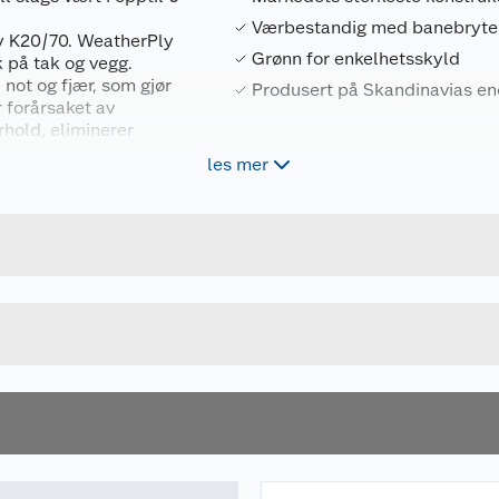
Værbestandig med banebryte
y K20/70. WeatherPly
Grønn for enkelhetsskyld
k på tak og vegg.
i not og fjær, som gjør
Produsert på Skandinavias ene
 forårsaket av
rhold, eliminerer
get tørt i all slags
les mer
Forpakningsmål
ed lik friksjonsevne
e
7040437625585
Bruttovekt
S301120V125127
Høyde
Lengde
u kjøper produktet får du invitasjon til å gi en omtale.
Bredde