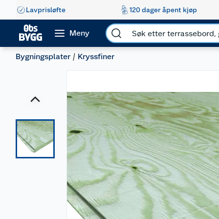
Lavprisløfte
120 dager åpent kjøp
Meny
Bygningsplater
Kryssfiner