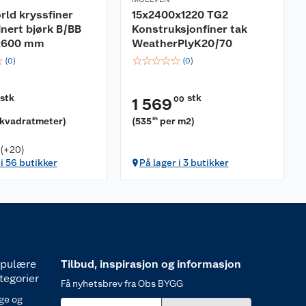
ld kryssfiner
15x2400x1220 TG2
inert bjørk B/BB
Konstruksjonfiner tak
x600 mm
WeatherPlyK20/70
☆
☆
☆
☆
☆
☆
(
0
)
(
0
)
stk
stk
00
1 569
 kvadratmeter
)
(
535
per m2
)
85
 (+20)
 i 56 butikker
På lager i 3 butikker
pulære
Tilbud, inspirasjon og informasjon
tegorier
Få nyhetsbrev fra Obs BYGG
ge og