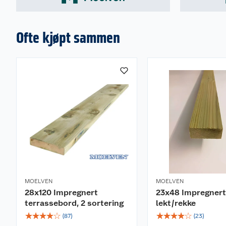
Ofte kjøpt sammen
MOELVEN
MOELVEN
28x120 Impregnert
23x48 Impregnert
terrassebord, 2 sortering
lekt/rekke
☆
☆
☆
☆
☆
☆
☆
☆
☆
☆
(
87
)
(
23
)