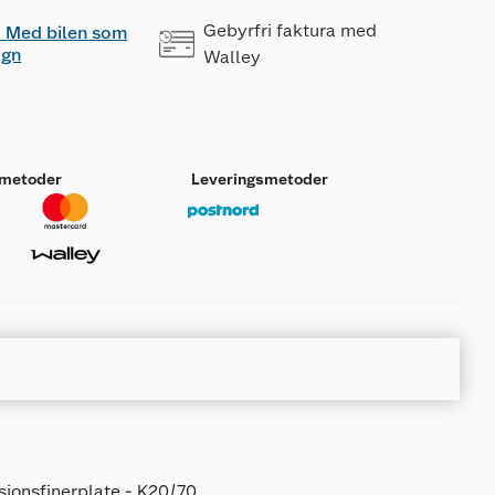
Gebyrfri faktura med
 - Med bilen som
ogn
Walley
smetoder
Leveringsmetoder
sjonsfinerplate - K20/70