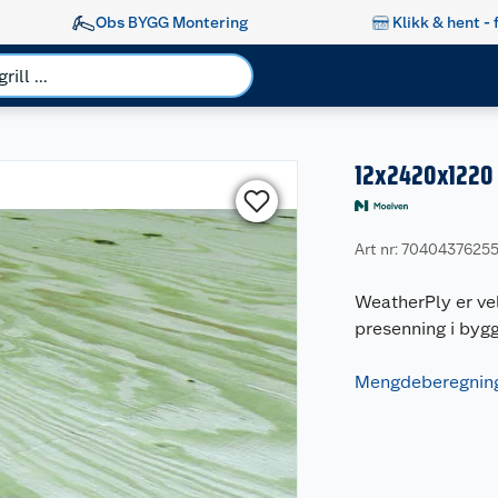
Obs BYGG Montering
Klikk & hent - 
12x2420x1220 
Art nr: 7040437625
WeatherPly er vel
presenning i bygg
Mengdeberegning 