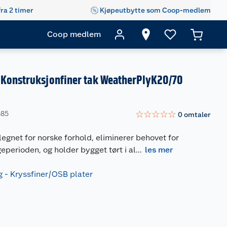
fra 2 timer
Kjøpeutbytte som Coop-medlem
Coop medlem
Konstruksjonfiner tak WeatherPlyK20/70
☆
☆
☆
☆
☆
585
0
omtaler
egnet for norske forhold, eliminerer behovet for
eperioden, og holder bygget tørt i al
...
les mer
- Kryssfiner/OSB plater