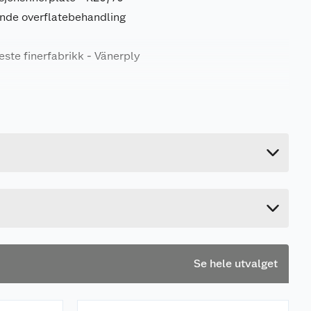
nde overflatebehandling
ste finerfabrikk - Vänerply
17.04 kg
1.2 cm
240 cm
122 cm
Se hele utvalget