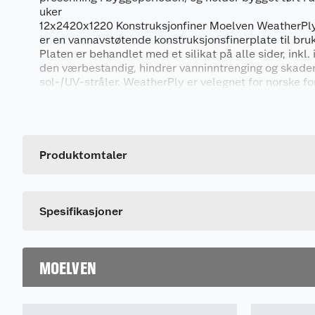
uker
12x2420x1220 Konstruksjonfiner Moelven WeatherPl
er en vannavstøtende konstruksjonsfinerplate til bru
Platen er behandlet med et silikat på alle sider, inkl. 
den værbestandig, hindrer vanninntrenging og skader
sol-/UV-stråler. WeatherPly er velegnet for norske fo
behovet for presenning i byggeperioden, og holder byg
Generelt
vært i opptil 6 uker. Platen har også god sklisikring m
som ubehandlet kryssfiner, og er markedets sterkest
Artikkelnummer
konstruksjonsfinerplate.
Leverandørens artikkelnummer
Produktomtaler
Dette produktet har ikke fått noen omtale ennå. Hvis d
Spesifikasjoner
MOELVEN