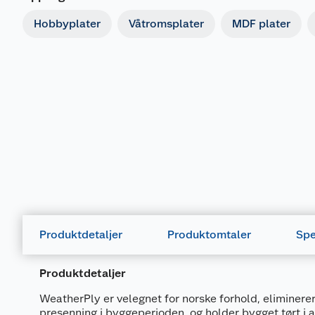
Hobbyplater
Våtromsplater
MDF plater
Produktdetaljer
Produktomtaler
Spe
Produktdetaljer
WeatherPly er velegnet for norske forhold, eliminere
presenning i byggeperioden, og holder bygget tørt i al