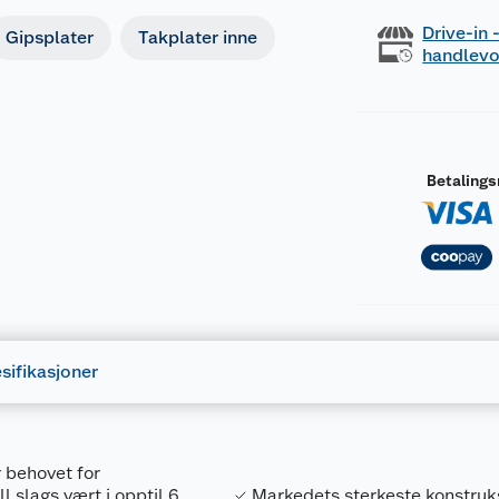
Drive-in
Gipsplater
Takplater inne
handlev
Betaling
sifikasjoner
r behovet for
l slags vært i opptil 6
Markedets sterkeste konstruk