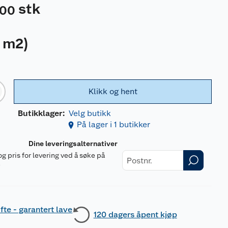
stk
00
 m2
)
Klikk og hent
Butikklager:
Velg butikk
På lager i 1 butikker
Dine leveringsalternativer
og pris for levering ved å søke på
r
fte - garantert lave
120 dagers åpent kjøp