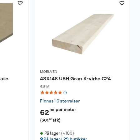
MOELVEN
late
48X148 UBH Gran K-virke C24
4.8 M
☆
☆
☆
☆
☆
(
1
)
Finnes i 6 størrelser
per meter
90
62
(
301
stk
)
92
På lager (+100)
På lager i 29 butikker