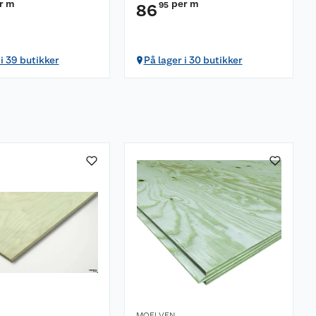
r m
per m
95
86
 i 39 butikker
På lager i 30 butikker
MOELVEN