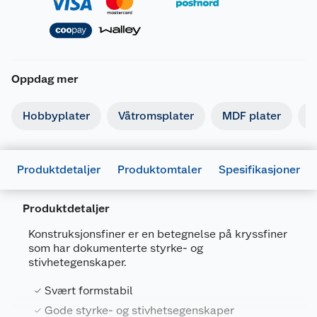
Oppdag mer
Hobbyplater
Våtromsplater
MDF plater
G
Produktdetaljer
Produktomtaler
Spesifikasjoner
Produktdetaljer
Konstruksjonsfiner er en betegnelse på kryssfiner
som har dokumenterte styrke- og
Generelt
stivhetegenskaper.
Artikkelnummer
7040431925520
Svært formstabil
Leverandørens
S301210V127120
Gode styrke- og stivhetsegenskaper