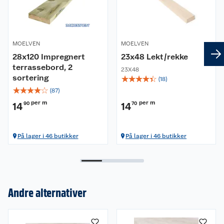
MOELVEN
MOELVEN
28x120 Impregnert
23x48 Lekt/rekke
terrassebord, 2
23X48
sortering
☆
☆
☆
☆
☆
(
18
)
☆
☆
☆
☆
☆
(
87
)
per m
per m
14
90
14
70
På lager i 46 butikker
På lager i 46 butikker
Andre alternativer
Om oss