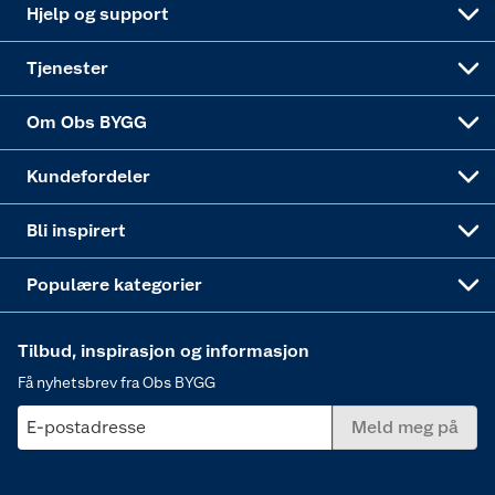
Live-shopping
Maling
Hjelp og support
Alle tjenester
Virksomheten
Klikk og hent
DIY-prosjekter
Verktøy
Tjenester
Sponsorvirksomheten
Coop Bedriftskort
Hytte og beredskapsutstyr
Dører
Om Obs BYGG
Obs BYGG Montering
Gavetips
Vindu
Kundefordeler
Annonserte varer
Hjem, rengjøring og hvitevarer
Bli inspirert
Varme
Populære kategorier
Tilbud, inspirasjon og informasjon
Få nyhetsbrev fra Obs BYGG
E-postadresse
Meld meg på