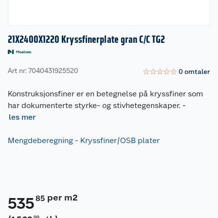
21X2400X1220 Kryssfinerplate gran C/C TG2
Art nr: 7040431925520
☆
☆
☆
☆
☆
0
omtaler
Konstruksjonsfiner er en betegnelse på kryssfiner som
har dokumenterte styrke- og stivhetegenskaper.
-
les mer
Mengdeberegning - Kryssfiner/OSB plater
per m2
85
535
00