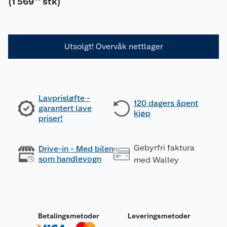
(
1 569
stk
)
Utsolgt! Overvåk nettlager
Lavprisløfte -
120 dagers åpent
garantert lave
kjøp
priser!
Gebyrfri faktura
Drive-in - Med bilen
som handlevogn
med Walley
Betalingsmetoder
Leveringsmetoder