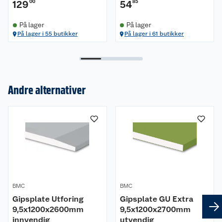
129
00
54
85
På lager
På lager
På lager i 55 butikker
På lager i 61 butikker
Andre alternativer
Om oss
Kundeservice
Nyheter
Butikker
Våre merkevarer
Kontakt oss
BMC
Våre kjeder
BMC
Gipsplate Utforing
Gipsplate GU Extra
9,5x1200x2600mm
9,5x1200x2700mm
Retur- og angrerett
Kjøpsvilkår
Hageinspirasjon
innvendig
utvendig