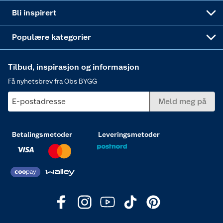
Annonserte varer
Hjem, rengjøring og hvitevarer
Bli inspirert
Varme
Populære kategorier
Tilbud, inspirasjon og informasjon
Få nyhetsbrev fra Obs BYGG
E-postadresse
Meld meg på
Betalingsmetoder
Leveringsmetoder