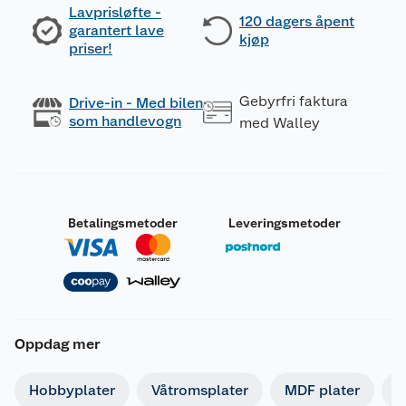
Lavprisløfte -
120 dagers åpent
garantert lave
kjøp
priser!
Gebyrfri faktura
Drive-in - Med bilen
som handlevogn
med Walley
Betalingsmetoder
Leveringsmetoder
Dokumentasjon
691542_7051821103190_.pdf
Oppdag mer
Last ned / vis datablad
691543_7051821103190_.pdf
Hobbyplater
Våtromsplater
MDF plater
G
Last ned / vis datablad