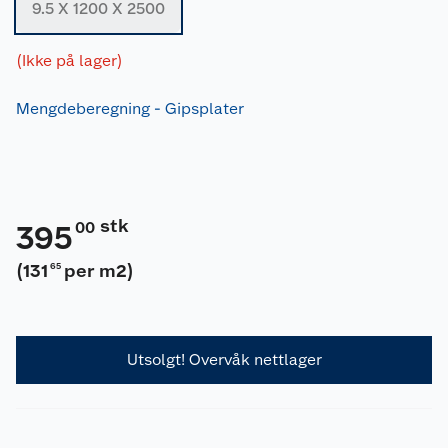
9.5 X 1200 X 2500
(Ikke på lager)
Mengdeberegning - Gipsplater
stk
00
395
(
131
per m2
)
65
Utsolgt! Overvåk nettlager