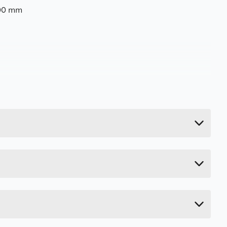
400 mm
Last ned / vis datablad
Last ned / vis datablad
Last ned / vis datablad
24.2 kg
Last ned / vis datablad
2.2 cm
240 cm
62 cm