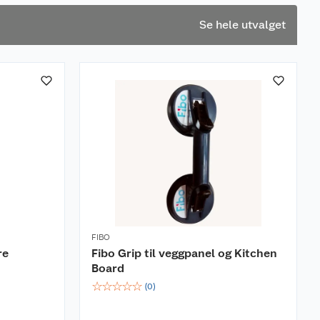
Se hele utvalget
FIBO
re
Fibo Grip til veggpanel og Kitchen
Board
☆
☆
☆
☆
☆
(
0
)