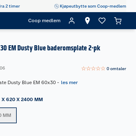
fra 2 timer
Kjøpeutbytte som Coop-medlem
Coop medlem
30 EM Dusty Blue baderomsplate 2-pk
☆
☆
☆
☆
☆
306
0
omtaler
ate Dusty Blue EM 60x30
-
les mer
1 X 620 X 2400 MM
00 MM