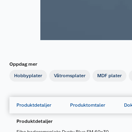
Oppdag mer
Hobbyplater
Våtromsplater
MDF plater
Produktdetaljer
Produktomtaler
Dok
Dokumentasjon
Produktdetaljer
690422_7039490507273_.pdf
Fibo baderomsplate Dusty Blue EM 60x30