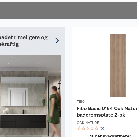
t perfekt resultat.
 badet rimeligere og
kraftig
FIBO
 transporteres og
Fibo Basic 0164 Oak Natu
baderomsplate 2-pk
r montering.
ontrollere at
OAK NATURE
☆
☆
☆
☆
☆
(
0
)
r ripe opp kantene og
per kvadratmeter
75