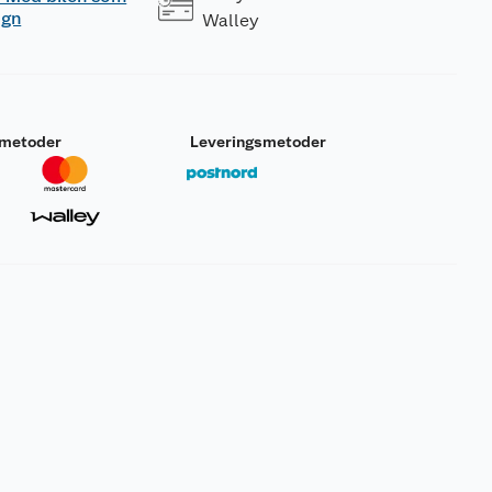
ogn
Walley
smetoder
Leveringsmetoder