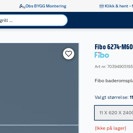
Obs BYGG Montering
Klikk & hent - 
Fibo 6274-M60
Art nr: 7039490519
Fibo baderomspl
Valgt størrelse
:
1
11 X 620 X 24
(Ikke på lager)