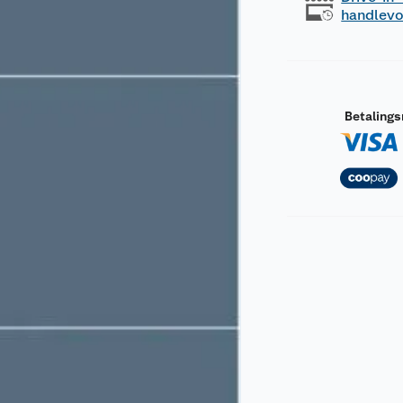
handlev
Betaling