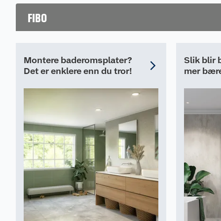
veggsystemet – og sikrer både enklere montering og e
FIBO
Monteringstilbehør:
Fibo Seal
Fibo Fugekloss
Montere baderomsplater?
Slik blir
Fibo Wipes
Det er enklere enn du tror!
mer bære
Fibo Clean
Fibo Skruer
Fibo Grip, Løfteverkøty
Fibo Slagkloss
Fibo Melaninsvamp
Oppbevaring og kontroll
Håndtering av panelene før pakningen brytes
1) Fibo skal ligge i plastemballasjen i et tørt miljø og
oppbevares liggende før montering.
2) Fibo skal ligge i romtemperatur i minst 72 timer fø
3) Før montering skal du fjerne plastemballasjen og k
overflaten ikke er skadet.
4) Flytt panelene forsiktig for å unngå å skrape elle