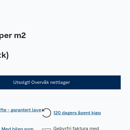
per m2
tk
)
Utsolgt! Overvåk nettlager
fte - garantert lave
120 dagers åpent kjøp
Gebyrfri faktura med
 - Med bilen som