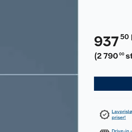
50
937
(
2 790
s
00
Lavprislø
priser!
Drive-in