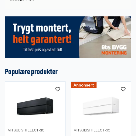
Populære produkter
Om oss
Annonsert
Kundeservice
Nyheter
Butikker
Våre merkevarer
Kontakt oss
Våre kjeder
MITSUBISHI ELECTRIC
MITSUBISHI ELECTRIC