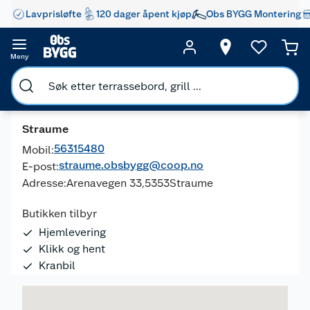
Lavprisløfte
120 dager åpent kjøp
Obs BYGG Montering
Meny
Straume
56315480
Mobil:
straume.obsbygg@coop.no
E-post:
Adresse:
Arenavegen 33,
5353
Straume
Butikken tilbyr
Hjemlevering
Klikk og hent
Kranbil