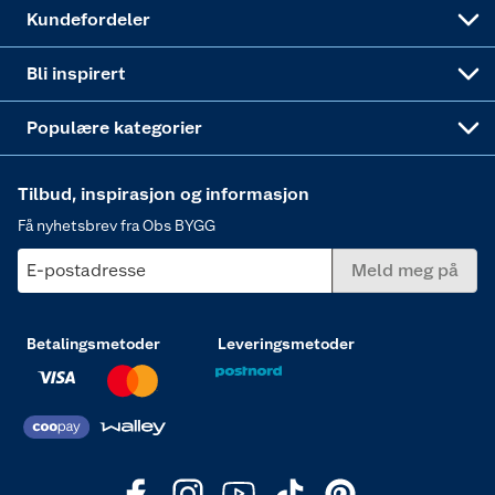
Obs BYGG Montering
Gavetips
Vindu
Kundefordeler
Annonserte varer
Hjem, rengjøring og hvitevarer
Bli inspirert
Varme
Populære kategorier
Tilbud, inspirasjon og informasjon
Få nyhetsbrev fra Obs BYGG
E-postadresse
Meld meg på
Betalingsmetoder
Leveringsmetoder