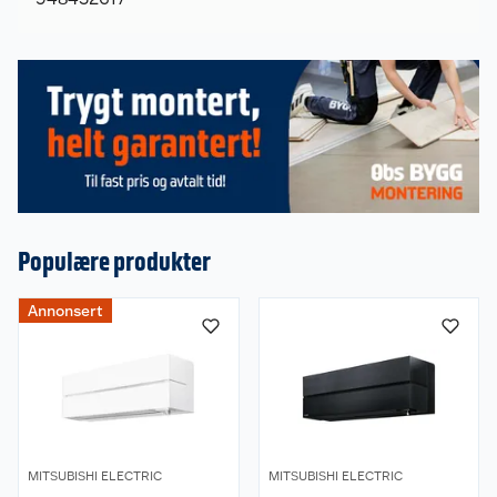
Populære produkter
Om oss
Annonsert
Kundeservice
Nyheter
Butikker
Våre merkevarer
Kontakt oss
Våre kjeder
MITSUBISHI ELECTRIC
MITSUBISHI ELECTRIC