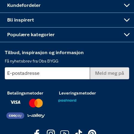
Obs BYGG Montering
Gavetips
Vindu
Kundefordeler
Annonserte varer
Hjem, rengjøring og hvitevarer
Bli inspirert
Varme
Populære kategorier
Tilbud, inspirasjon og informasjon
Få nyhetsbrev fra Obs BYGG
E-postadresse
Meld meg på
Betalingsmetoder
Leveringsmetoder