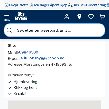
Lavprisløfte
120 dager åpent kjøp
Obs BYGG Montering
Meny
Slitu
69846500
Mobil:
slitu.obsbygg@coop.no
E-post:
Adresse:
Morstongveien 47,
1859
Slitu
Butikken tilbyr
Hjemlevering
Klikk og hent
Kranbil