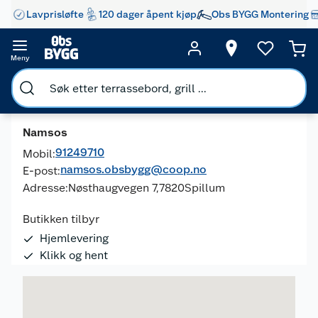
Lavprisløfte
120 dager åpent kjøp
Obs BYGG Montering
Meny
Namsos
91249710
Mobil:
namsos.obsbygg@coop.no
E-post:
Adresse:
Nøsthaugvegen 7,
7820
Spillum
Butikken tilbyr
Hjemlevering
Klikk og hent