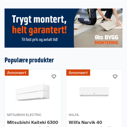
Populære produkter
Om oss
Annonsert
Annonsert
Kundeservice
Nyheter
Butikker
Våre merkevarer
Kontakt oss
Våre kjeder
MITSUBISHI ELECTRIC
WILFA
Mitsubishi Kaiteki 6300
Wilfa Narvik 40
Retur- og angrerett
Kjøpsvilkår
Hageinspirasjon