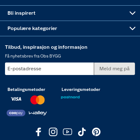
Annonserte varer
Hjem, rengjøring og hvitevarer
Bli inspirert
Varme
Populære kategorier
Tilbud, inspirasjon og informasjon
Få nyhetsbrev fra Obs BYGG
E-postadresse
Meld meg på
Betalingsmetoder
Leveringsmetoder