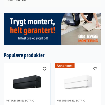
Populære produkter
Om oss
Annonsert
Kundeservice
Nyheter
Butikker
Våre merkevarer
Kontakt oss
Våre kjeder
MITSUBISHI ELECTRIC
MITSUBISHI ELECTRIC