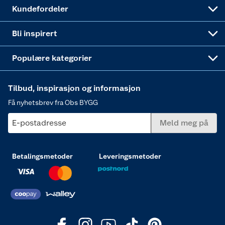
Obs BYGG Montering
Gavetips
Vindu
Kundefordeler
Annonserte varer
Hjem, rengjøring og hvitevarer
Bli inspirert
Varme
Populære kategorier
Tilbud, inspirasjon og informasjon
Få nyhetsbrev fra Obs BYGG
E-postadresse
Meld meg på
Betalingsmetoder
Leveringsmetoder