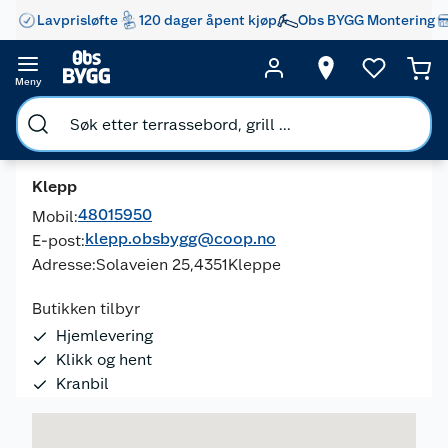
Lavprisløfte
120 dager åpent kjøp
Obs BYGG Montering
Meny
Klepp
48015950
Mobil:
klepp.obsbygg@coop.no
E-post:
Adresse:
Solaveien 25,
4351
Kleppe
Butikken tilbyr
Hjemlevering
Klikk og hent
Kranbil