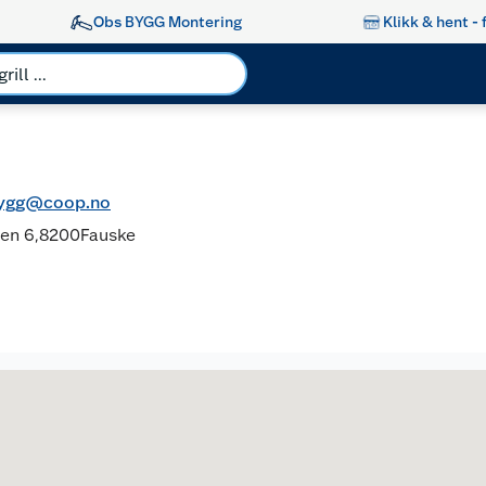
Obs BYGG Montering
Klikk & hent - 
bygg@coop.no
en 6,
8200
Fauske