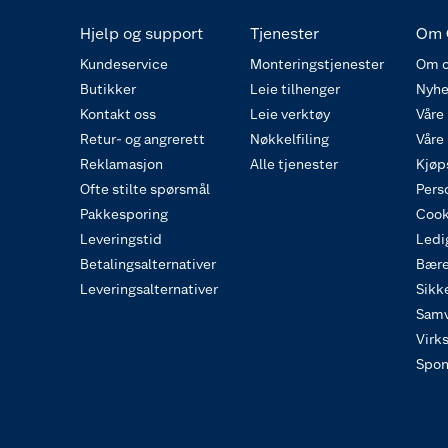
Hjelp og support
Tjenester
Om 
Kundeservice
Monteringstjenester
Om o
Butikker
Leie tilhenger
Nyhe
Kontakt oss
Leie verktøy
Våre
Retur- og angrerett
Nøkkelfiling
Våre
Reklamasjon
Alle tjenester
Kjøp
Ofte stilte spørsmål
Pers
Pakkesporing
Cook
Leveringstid
Ledig
Betalingsalternativer
Bære
Leveringsalternativer
Sikk
Samv
Virk
Spon