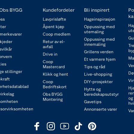
Obs BYGG
Kundefordeler
Bli inspirert
Po
ka
ss
Lavprisløfte
Hageinspirasjon
Ha
ter
Åpent kjøp
Oppussing med
ut
utemaling
 merkevarer
Coop medlem
Gu
Oppussing med
 kjeder
Retur av el-
innemaling
Tre
avfall
svilkår
by
Grillens verden
Drive in
onvern
Ma
Et varmere hjem
Coop
ies
Ve
Mastercard
Tips og råd
e stillinger
Dø
Klikk og hent
Live-shopping
kraft
Vi
Coop
DIY-prosjekter
erhetsdatablad
Bedriftskort
Hj
Hytte og
re
irkelag
Obs BYGG
beredskapsutstyr
og
Montering
somheten
Gavetips
hv
sorvirksomheten
Annonserte varer
Va