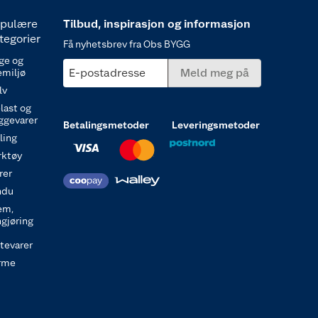
pulære
Tilbud, inspirasjon og informasjon
tegorier
Få nyhetsbrev fra Obs BYGG
ge og
E-postadresse
Meld meg på
emiljø
lv
last og
ggevarer
Betalingsmetoder
Leveringsmetoder
ling
rktøy
rer
ndu
em,
ngjøring
itevarer
rme