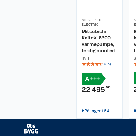
MITSUBISHI
M
ELECTRIC
E
Mitsubishi
Kaiteki 6300
varmepumpe,
ferdig montert
HVIT
S
☆
☆
☆
☆
☆
(
83
)
A+++
00
22 495
På lager i 64
butikker