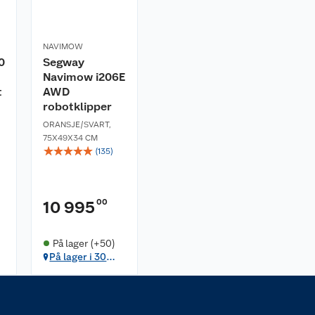
NAVIMOW
0
Segway
Navimow i206E
t
AWD
robotklipper
ORANSJE/SVART
,
75X49X34 CM
☆
☆
☆
☆
☆
(
135
)
00
10 995
På lager (+50)
På lager i 30
butikker