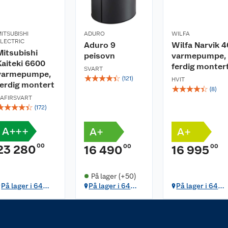
ITSUBISHI
ADURO
WILFA
LECTRIC
Aduro 9
Wilfa Narvik 4
Mitsubishi
peisovn
varmepumpe,
Kaiteki 6600
ferdig monter
SVART
varmepumpe,
☆
☆
☆
☆
☆
(
121
)
HVIT
ferdig montert
☆
☆
☆
☆
☆
(
8
)
AFIRSVART
☆
☆
☆
☆
☆
(
172
)
A+++
A+
A+
00
23 280
00
00
16 490
16 995
På lager (+50)
På lager i 64
På lager i 64
På lager i 64
butikker
butikker
butikker