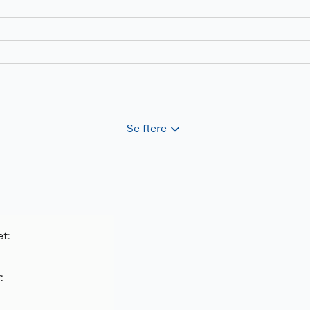
Se flere
et:
: