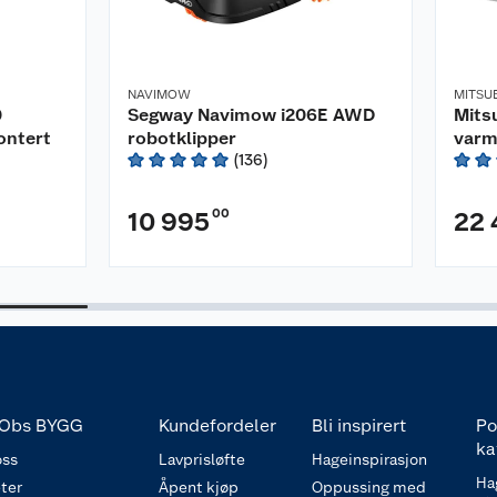
NAVIMOW
MITSUB
0
Segway Navimow i206E AWD
Mits
ontert
robotklipper
varm
(
136
)
00
10 995
22 
Obs BYGG
Kundefordeler
Bli inspirert
Po
ka
ss
Lavprisløfte
Hageinspirasjon
Ha
ter
Åpent kjøp
Oppussing med