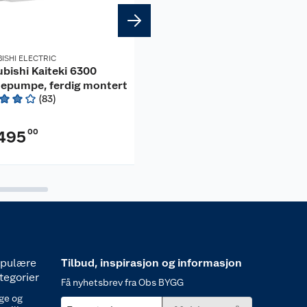
ISHI ELECTRIC
DRYGOLIN
ubishi Kaiteki 6300
Jotun Drygolin Nordic E
epumpe, ferdig montert
glans 50
(
83
)
(
0
)
stk
00
2 290
00
495
(
254
per liter
)
44
pulære
Tilbud, inspirasjon og informasjon
tegorier
Få nyhetsbrev fra Obs BYGG
ge og