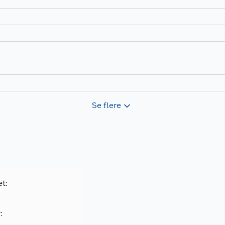
Se flere
et:
: