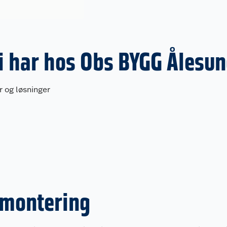
vi har hos Obs BYGG Ålesu
er og løsninger
l montering