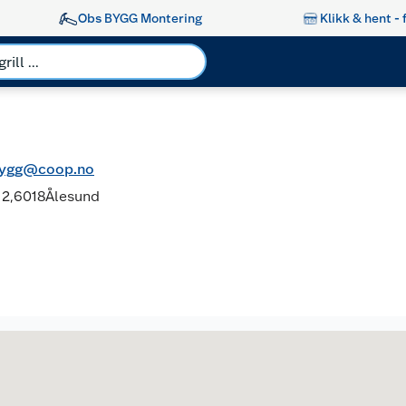
Obs BYGG Montering
Klikk & hent - 
sbygg@coop.no
2,
6018
Ålesund