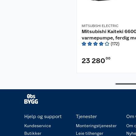
MITSUBISHI ELECTRIC
Mitsubishi Kaiteki 660
varmepumpe, ferdig m
(
172
)
00
23 280
Hjelp og support
Tjenester
Om 
Kundeservice
Monteringstjenester
Om o
Butikker
Leie tilhenger
Nyhe