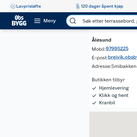
Lavprisløfte
120 dager åpent kjøp
Meny
Ålesund
97995225
Mobil:
breivik.ob
E-post:
Adresse:
Smibakken 
Butikken tilbyr
Hjemlevering
Klikk og hent
Kranbil