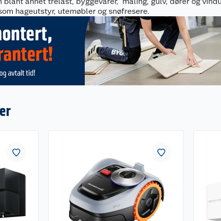
en blant annet trelast, byggevarer, maling, gulv, dører og vin
som hageutstyr, utemøbler og snøfresere.
er