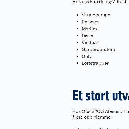
Hos oss kan du også besti
Varmepumpe
Peisovn
Markise
Dører
Vinduer
Garderobeskap
Gulv
Loftstrapper
Et stort ut
Hos Obs BYGG Ålesund finner
fikse opp hjemme.