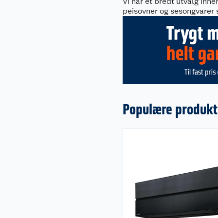
Vi har et bredt utvalg inn
peisovner og sesongvarer 
Populære produkt