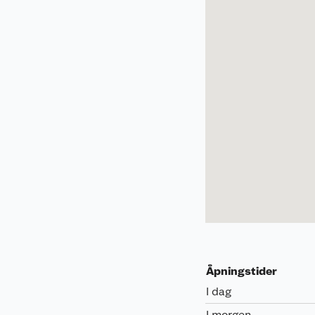
Åpningstider
I dag
I morgen