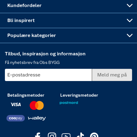
Obs BYGG Montering
Gavetips
Vindu
Kundefordeler
Annonserte varer
Hjem, rengjøring og hvitevarer
Bli inspirert
Varme
Populære kategorier
Tilbud, inspirasjon og informasjon
Få nyhetsbrev fra Obs BYGG
E-postadresse
Meld meg på
Betalingsmetoder
Leveringsmetoder