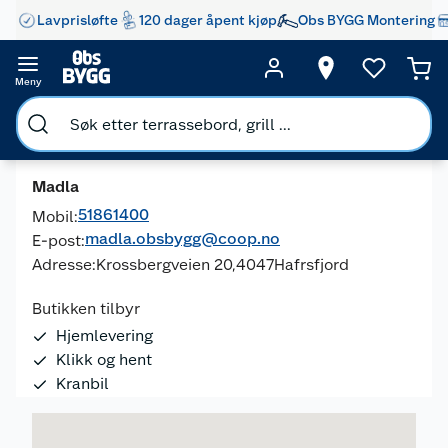
Lavprisløfte
120 dager åpent kjøp
Obs BYGG Montering
Meny
Madla
51861400
Mobil:
madla.obsbygg@coop.no
E-post:
Adresse:
Krossbergveien 20,
4047
Hafrsfjord
Butikken tilbyr
Hjemlevering
Klikk og hent
Kranbil