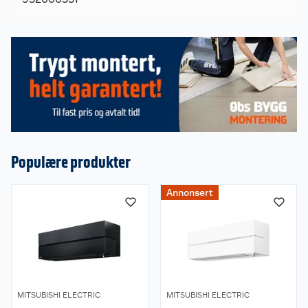
Populære produkter
Om oss
Annonsert
Kundeservice
Nyheter
Butikker
Våre merkevarer
Kontakt oss
Våre kjeder
MITSUBISHI ELECTRIC
MITSUBISHI ELECTRIC