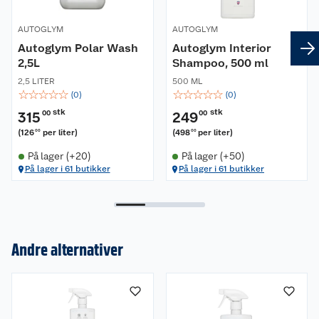
AUTOGLYM
AUTOGLYM
Autoglym Polar Wash
Autoglym Interior
2,5L
Shampoo, 500 ml
2,5 LITER
500 ML
☆
☆
☆
☆
☆
☆
☆
☆
☆
☆
(
0
)
(
0
)
stk
stk
315
00
249
00
(
126
per liter
)
(
498
per liter
)
00
00
På lager (+20)
På lager (+50)
På lager i 61 butikker
På lager i 61 butikker
Andre alternativer
Om oss
Kundeservice
Nyheter