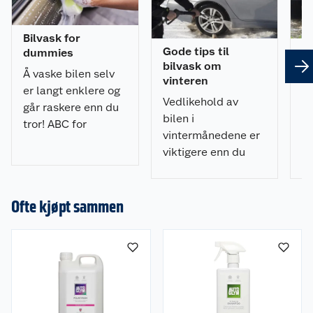
en Finishing Cloth.
(Skal ikke brukes på matt lakk.)
Bilvask for
Gode tips til
Gj
dummies
bilvask om
r
Å vaske bilen selv
vinteren
h
er langt enklere og
Vedlikehold av
M
går raskere enn du
bilen i
hø
tror! ABC for
vintermånedene er
bi
nybegynnere.
viktigere enn du
su
Guide til bilvask
tror. Her er alt du
nå
steg for steg.
trenger å vite for en
in
vellykket bilvask.
He
Ofte kjøpt sammen
gr
m
a