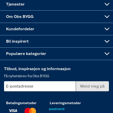
Alle tjenester
Virksomheten
Klikk og hent
DIY-prosjekter
Verktøy
Tjenester
Sponsorvirksomheten
Coop Bedriftskort
Hytte og beredskapsutstyr
Dører
Om Obs BYGG
Obs BYGG Montering
Gavetips
Vindu
Kundefordeler
Annonserte varer
Hjem, rengjøring og hvitevarer
Bli inspirert
Varme
Populære kategorier
Tilbud, inspirasjon og informasjon
Få nyhetsbrev fra Obs BYGG
E-postadresse
Meld meg på
Betalingsmetoder
Leveringsmetoder