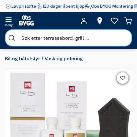
Lavprisløfte
120 dager åpent kjøp
Obs BYGG Montering
Meny
Bil og båtutstyr
Vask og polering