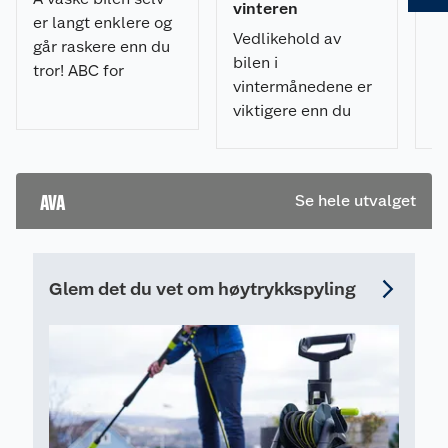
Juster skumkanonen for svak blanding. Øk
vinteren
h
er langt enklere og
blandingsforholdet om ønskelig. Fyll på
Vedlikehold av
M
konsentrat. (I bøtte: 2 desiliter per 5 liter vann.)
går raskere enn du
bilen i
hø
tror! ABC for
vintermånedene er
bi
nybegynnere.
viktigere enn du
su
Guide til bilvask
tror. Her er alt du
nå
steg for steg.
trenger å vite for en
in
vellykket bilvask.
He
AVA
Se hele utvalget
gr
m
a
Glem det du vet om høytrykkspyling