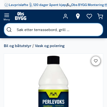
Lavprisløfte
120 dager åpent kjøp
Obs BYGG Montering
Meny
Bil og båtutstyr
Vask og polering