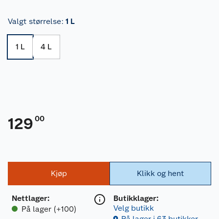
Valgt størrelse
:
1 L
1 L
4 L
00
129
Kjøp
Klikk og hent
Nettlager
:
Butikklager:
Velg butikk
På lager (+100)
På lager i 63 butikker