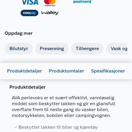
Oppdag mer
Bilutstyr
Presenning
Tilhengere
Vask og p
Produktdetaljer
Produktomtaler
Spesifikasjoner
Produktdetaljer
AVA perlevoks er et svært effektivt, vannløselig
middel som beskytter lakken og gir en glansfull
Generelt
overflate frem til neste gang du vasker bilen,
Artikkelnummer
7072110748526
motorsykkelen, bobilen eller campingvognen.
Leverandørens artikkelnummer
50-101-180
Beskytter lakken til biler og kjøretøy