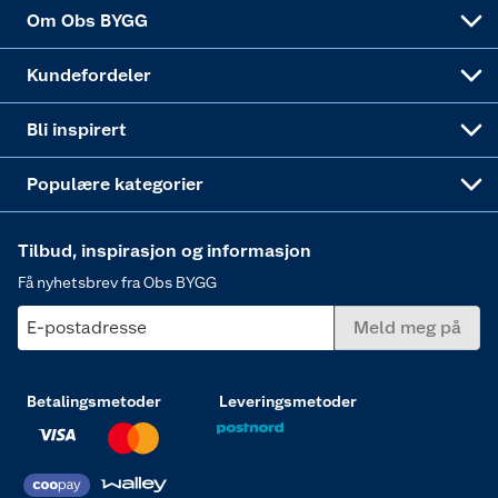
Sponsorvirksomheten
Coop Bedriftskort
Hytte og beredskapsutstyr
Dører
Om Obs BYGG
Obs BYGG Montering
Gavetips
Vindu
Kundefordeler
Annonserte varer
Hjem, rengjøring og hvitevarer
Bli inspirert
Varme
Populære kategorier
Tilbud, inspirasjon og informasjon
Få nyhetsbrev fra Obs BYGG
E-postadresse
Meld meg på
Betalingsmetoder
Leveringsmetoder