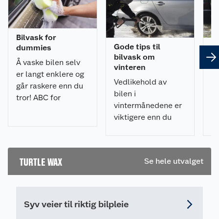
Bilvask for
Gode tips til
Gj
dummies
bilvask om
r
Å vaske bilen selv
vinteren
h
er langt enklere og
Vedlikehold av
M
går raskere enn du
bilen i
hø
tror! ABC for
vintermånedene er
bi
nybegynnere.
viktigere enn du
su
Guide til bilvask
tror. Her er alt du
nå
steg for steg.
trenger å vite for en
in
vellykket bilvask.
He
TURTLE WAX
Se hele utvalget
gr
m
a
Syv veier til riktig bilpleie