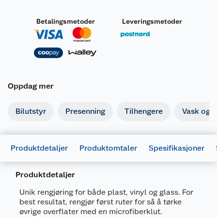
Betalingsmetoder
Leveringsmetoder
Oppdag mer
Bilutstyr
Presenning
Tilhengere
Vask og p
Produktdetaljer
Produktomtaler
Spesifikasjoner
Produktdetaljer
Unik rengjøring for både plast, vinyl og glass. For
best resultat, rengjør først ruter for så å tørke
Generelt
øvrige overflater med en microfiberklut.
Artikkelnummer
5010322776212