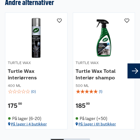
Andre alternativer
Om oss
Kundeservice
Nyheter
Butikker
Våre merkevarer
Kontakt oss
Våre kjeder
TURTLE WAX
TURTLE WAX
Retur- og angrerett
Kjøpsvilkår
Hageinspirasjon
Turtle Wax
Turtle Wax Total
interiørrens
Interiør shampo
Reklamasjon
Personvern
Lavprisløfte
Oppussing med utemaling
400 ML
500 ML
☆
☆
☆
☆
☆
☆
☆
☆
☆
☆
(
0
)
(
1
)
Ofte stilte spørsmål
Cookies
Åpent kjøp
Oppussing med innemaling
175
00
185
00
Pakkesporing
Monteringstjenester
Ledige stillinger
Coop medlem
Grillens verden
Hage og utemiljø
På lager (6-20)
På lager (+50)
På lager i 4 butikker
På lager i 61 butikker
Leveringstid
Leie tilhenger
Bærekraft
Retur av el-avfall
Et varmere hjem
Gulv