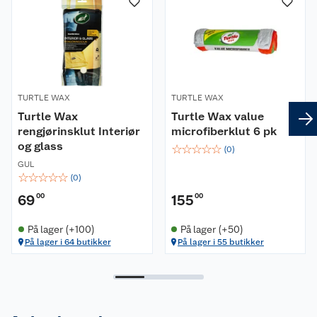
TURTLE WAX
TURTLE WAX
Turtle Wax
Turtle Wax value
rengjørinsklut Interiør
microfiberklut 6 pk
og glass
☆
☆
☆
☆
☆
(
0
)
GUL
☆
☆
☆
☆
☆
(
0
)
69
00
155
00
På lager (+100)
På lager (+50)
På lager i 64 butikker
På lager i 55 butikker