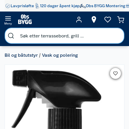
Lavprisløfte
120 dager åpent kjøp
Obs BYGG Montering
Meny
Bil og båtutstyr
Vask og polering