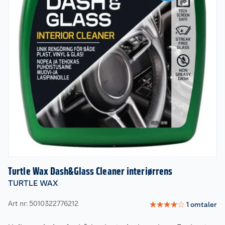
Turtle Wax Dash&Glass Cleaner interiørrens
TURTLE WAX
Art nr: 5010322776212
☆
☆
☆
☆
☆
1
omtaler