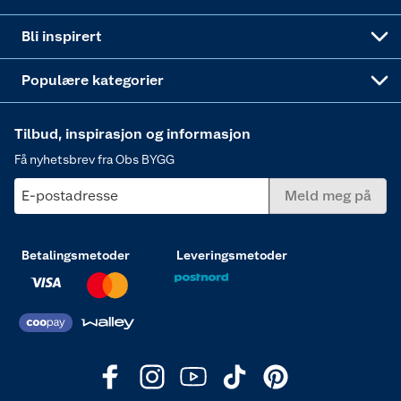
Annonserte varer
Hjem, rengjøring og hvitevarer
Bli inspirert
Varme
Populære kategorier
Tilbud, inspirasjon og informasjon
Få nyhetsbrev fra Obs BYGG
E-postadresse
Meld meg på
Betalingsmetoder
Leveringsmetoder