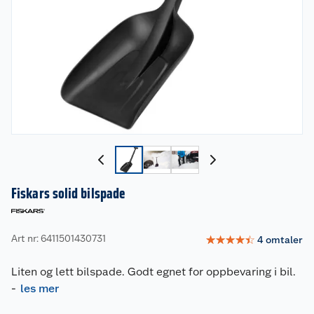
Fiskars solid bilspade
Art nr: 6411501430731
☆
☆
☆
☆
☆
4
omtaler
Liten og lett bilspade. Godt egnet for oppbevaring i bil.
-
les mer