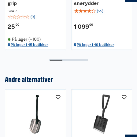
grip
snørydder
☆
☆
☆
☆
☆
SVART
(
55
)
☆
☆
☆
☆
☆
(
0
)
25
90
1 099
00
På lager (+100)
På lager i 45 butikker
På lager i 49 butikker
Om oss
Andre alternativer
Kundeservice
Nyheter
Butikker
Våre merkevarer
Kontakt oss
Våre kjeder
Retur- og angrerett
Kjøpsvilkår
Hageinspirasjon