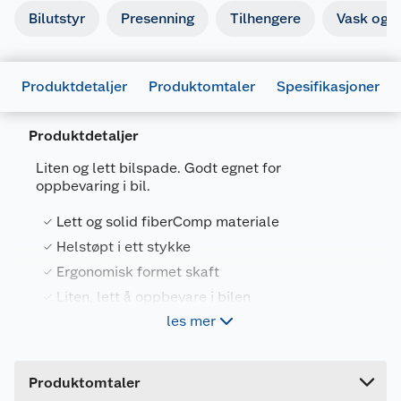
Bilutstyr
Presenning
Tilhengere
Vask og p
Produktdetaljer
Produktomtaler
Spesifikasjoner
Produktdetaljer
Liten og lett bilspade. Godt egnet for
oppbevaring i bil.
Generelt
Lett og solid fiberComp materiale
Artikkelnummer
6411501430731
Helstøpt i ett stykke
Ergonomisk formet skaft
Leverandørens artikkelnummer
1019353
Liten, lett å oppbevare i bilen
Forpakningsmål
les mer
Bruttovekt
0.5 kg
I samarbeid med Saint Goban, verdens største
Høyde
10 cm
produsent av glass til biler, har Fiskars laget en
Produktomtaler
bilspade som gjør at du effektivt og skånsomt tar
Lengde
63 cm
vare på bilen din.