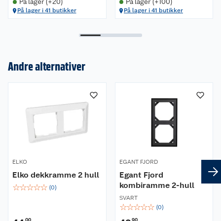
På lager (+20)
På lager (+100)
På lager i 41 butikker
På lager i 41 butikker
Andre alternativer
Om oss
Kundeservice
Nyheter
Butikker
Våre merkevarer
Kontakt oss
Våre kjeder
ELKO
EGANT FJORD
Retur- og angrerett
Kjøpsvilkår
Hageinspirasjon
Elko dekkramme 2 hull
Egant Fjord
kombiramme 2-hull
☆
☆
☆
☆
☆
Reklamasjon
Personvern
(
0
)
Lavprisløfte
Oppussing med utemaling
SVART
☆
☆
☆
☆
☆
(
0
)
Ofte stilte spørsmål
Cookies
Åpent kjøp
Oppussing med innemaling
00
90