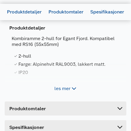
Produktdetaljer
Produktomtaler
Spesifikasjoner
Produktdetaljer
Kombiramme 2-hull for Egant Fjord. Kompatibel
med RS16 (55x55mm)
Generelt
Artikkelnummer
7090041632295
2-hull
Leverandørens artikkelnummer
1401339
Farge: Alpinehvit RAL9003, lakkert matt.
IP20
Farge
HVIT
Forpakningsmål
les mer
2-hull kombiramme i termoplastikk for innfelte
Bruttovekt
0.02 kg
produkter i Egant Fjord serien.
Høyde
1 cm
Produktomtaler
Lengde
15.4 cm
Bredde
8.4 cm
Dette produktet har ikke fått noen omtale ennå.
Spesifikasjoner