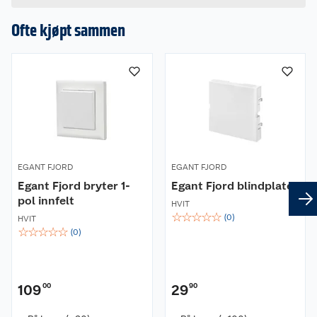
Hvis du kjøper produktet får du invitasjon til å gi
en omtale.
Ofte kjøpt sammen
EGANT FJORD
EGANT FJORD
Egant Fjord bryter 1-
Egant Fjord blindplate
pol innfelt
HVIT
☆
☆
☆
☆
☆
(
0
)
HVIT
☆
☆
☆
☆
☆
(
0
)
109
00
29
90