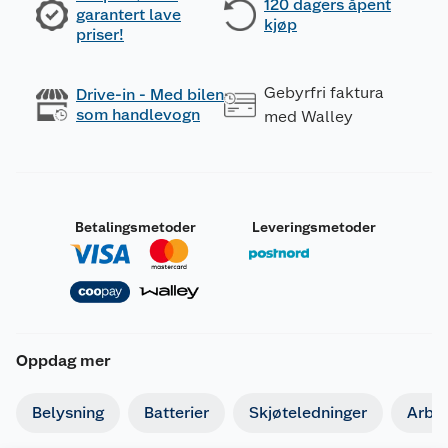
120 dagers åpent
garantert lave
kjøp
priser!
Gebyrfri faktura
Drive-in - Med bilen
som handlevogn
med Walley
Betalingsmetoder
Leveringsmetoder
Oppdag mer
Belysning
Batterier
Skjøteledninger
Arbe