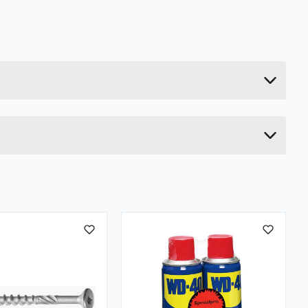
0.15 kg
5.5 cm
14 cm
10 cm