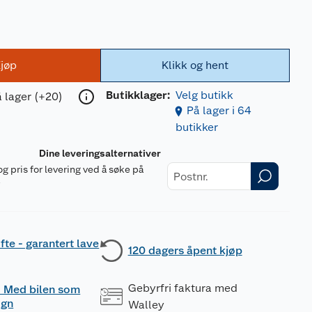
jøp
Klikk og hent
Butikklager:
Velg butikk
 lager (+20)
På lager i 64
butikker
Dine leveringsalternativer
og pris for levering ved å søke på
r
fte - garantert lave
120 dagers åpent kjøp
Gebyrfri faktura med
 - Med bilen som
ogn
Walley