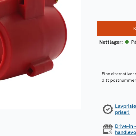
K
På
Nettlager
:
Finn alternativer 
ditt postnumme
Lavprislø
priser!
Drive-in
handlev