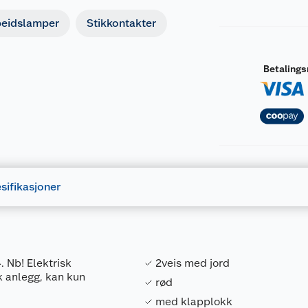
beidslamper
Stikkontakter
Betaling
sifikasjoner
. Nb! Elektrisk
2veis med jord
sk anlegg, kan kun
rød
med klapplokk