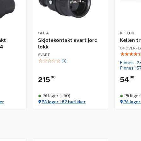
GELIA
KELLEN
akt
Skjøtekontakt svart jord
Kellen t
44
lokk
C4 OVERFL
☆
☆
☆
☆
SVART
☆
☆
☆
☆
☆
(
0
)
Finnes i 2 
Finnes i 37
00
90
215
54
På lager (+50)
På lager
er
På lager i 62 butikker
På lager