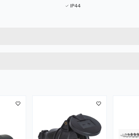
IP44
Forpakningsmål
7090041630833
Bruttovekt
1506014
Høyde
RØD
Lengde
u kjøper produktet får du invitasjon til å gi en omtale.
Bredde