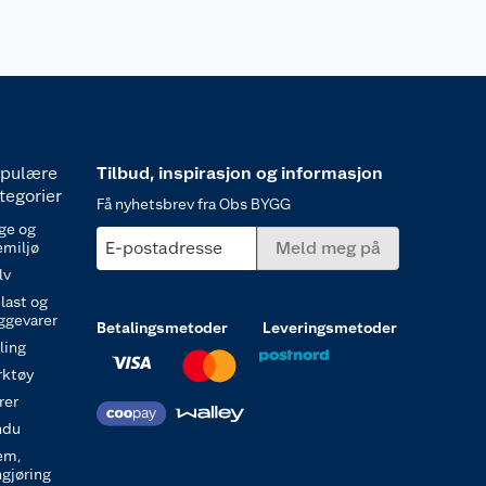
pulære
Tilbud, inspirasjon og informasjon
tegorier
Få nyhetsbrev fra Obs BYGG
ge og
E-postadresse
Meld meg på
emiljø
lv
last og
ggevarer
Betalingsmetoder
Leveringsmetoder
ling
rktøy
rer
ndu
em,
ngjøring