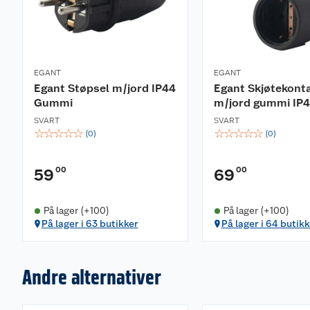
EGANT
EGANT
Egant Støpsel m/jord IP44
Egant Skjøtekont
Gummi
m/jord gummi IP
SVART
SVART
☆
☆
☆
☆
☆
☆
☆
☆
☆
☆
(
0
)
(
0
)
00
00
59
69
På lager (+100)
På lager (+100)
På lager i 63 butikker
På lager i 64 butikk
Andre alternativer