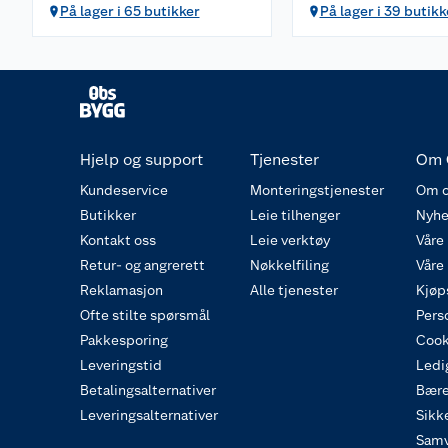
På lager i 65 butikker
På lager i 39 butikk
Hjelp og support
Tjenester
Om 
Kundeservice
Monteringstjenester
Om o
Butikker
Leie tilhenger
Nyhe
Kontakt oss
Leie verktøy
Våre
Retur- og angrerett
Nøkkelfiling
Våre
Reklamasjon
Alle tjenester
Kjøp
Ofte stilte spørsmål
Pers
Pakkesporing
Cook
Leveringstid
Ledig
Betalingsalternativer
Bære
Leveringsalternativer
Sikk
Samv