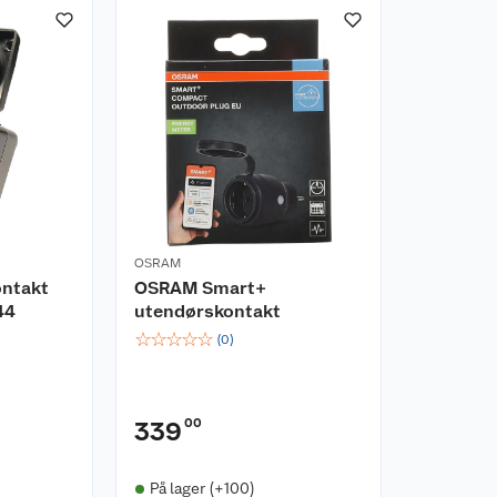
OSRAM
ontakt
OSRAM Smart+
44
utendørskontakt
☆
☆
☆
☆
☆
(
0
)
00
339
På lager (+100)