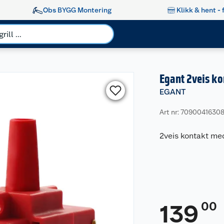
Obs BYGG Montering
Klikk & hent - 
Egant 2veis ko
EGANT
Art nr: 7090041630
2veis kontakt med
00
139