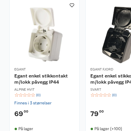
EGANT
EGANT FJORD
Egant enkel stikkontakt
Egant enkel stikk
m/lokk påvegg IP44
m/lokk påvegg IP
ALPINE HVIT
SVART
☆
☆
☆
☆
☆
☆
☆
☆
☆
☆
(
0
)
(
0
)
Finnes i 3 størrelser
00
00
69
79
På lager
På lager (+100)