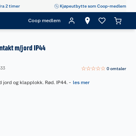
fra 2 timer
Kjøpeutbytte som Coop-medlem
Coop medlem
ntakt m/jord IP44
☆
☆
☆
☆
☆
833
0
omtaler
 jord og klapplokk. Rød. IP44.
-
les mer