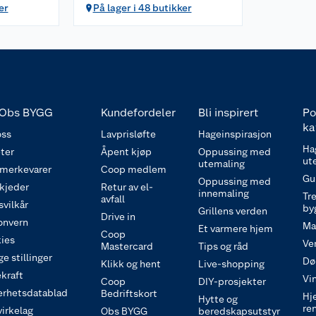
er
På lager i 48 butikker
Obs BYGG
Kundefordeler
Bli inspirert
Po
ka
ss
Lavprisløfte
Hageinspirasjon
Ha
ter
Åpent kjøp
Oppussing med
ut
utemaling
 merkevarer
Coop medlem
Gu
Oppussing med
 kjeder
Retur av el-
innemaling
Tre
avfall
svilkår
by
Grillens verden
Drive in
onvern
Ma
Et varmere hjem
Coop
ies
Ve
Mastercard
Tips og råd
e stillinger
Dø
Klikk og hent
Live-shopping
kraft
Vi
Coop
DIY-prosjekter
erhetsdatablad
Bedriftskort
Hj
Hytte og
re
irkelag
Obs BYGG
beredskapsutstyr