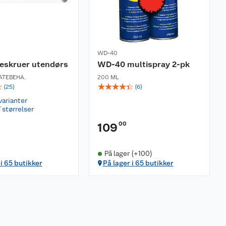
WD-40
reskruer utendørs
WD-40 multispray 2-pk
ATEBEHA.
200 ML
☆
☆
☆
☆
☆
☆
(
25
)
(
6
)
varianter
 størrelser
00
109
På lager (+100)
 i 65 butikker
På lager i 65 butikker