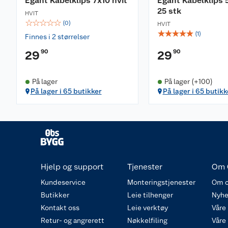
Egant Kabelklips 7x10 hvit
Egant Kabelklips 5
25 stk
HVIT
☆
☆
☆
☆
☆
(
0
)
HVIT
☆
☆
☆
☆
☆
(
1
)
Finnes i 2 størrelser
90
90
29
29
På lager
På lager (+100)
På lager i 65 butikker
På lager i 65 butikk
Hjelp og support
Tjenester
Om 
Kundeservice
Monteringstjenester
Om o
Butikker
Leie tilhenger
Nyhe
Kontakt oss
Leie verktøy
Våre
Retur- og angrerett
Nøkkelfiling
Våre