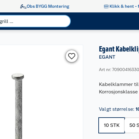
Obs BYGG Montering
Klikk & hent - 
Egant Kabelkli
EGANT
Art nr: 7090041633
Kabelklammer til
Korrosjonsklasse 
Valgt størrelse
:
1
10 STK
50 