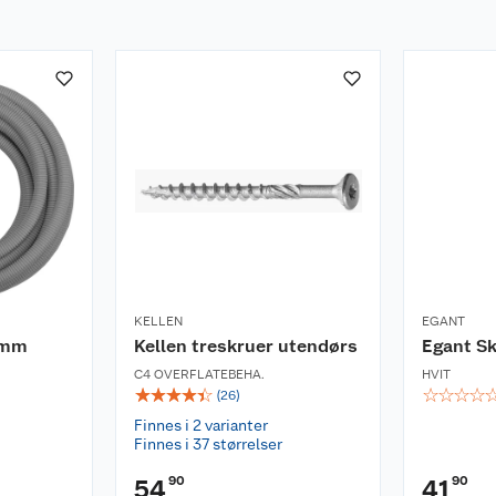
KELLEN
EGANT
0 mm
Kellen treskruer utendørs
Egant S
C4 OVERFLATEBEHA.
HVIT
☆
☆
☆
☆
☆
☆
☆
☆
☆
(
26
)
Finnes i 2 varianter
Finnes i 37 størrelser
90
90
54
41