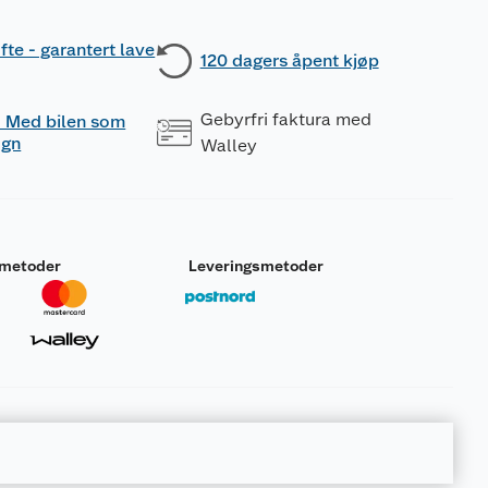
fte - garantert lave
120 dagers åpent kjøp
Gebyrfri faktura med
 - Med bilen som
ogn
Walley
smetoder
Leveringsmetoder