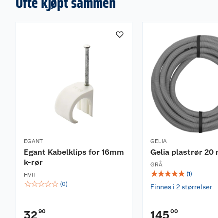
Ofte kjøpt sammen
EGANT
GELIA
Egant Kabelklips for 16mm
Gelia plastrør 2
k-rør
GRÅ
☆
☆
☆
☆
☆
(
1
)
HVIT
☆
☆
☆
☆
☆
(
0
)
Finnes i 2 størrelser
90
00
32
145