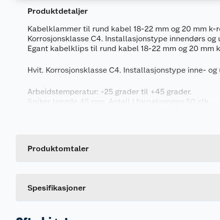
Produktdetaljer
Kabelklammer til rund kabel 18-22 mm og 20 mm k-rør
Korrosjonsklasse C4. Installasjonstype innendørs og 
Egant kabelklips til rund kabel 18-22 mm og 20 mm k-
Hvit. Korrosjonsklasse C4. Installasjonstype inne- og
Arbeidstemperatur: -25 grader til +45 grader.
Spiker lengde 45 mm. Antall I forpakningen 50 stk.
Generelt
Nb! Elektrisk materiell beregnet på å kunne inngå i et
Artikkelnummer
kan kun installeres av en registrert elektrikervirksom
Leverandørens artikkelnummer
Produktomtaler
Størrelse
Dette produktet har ikke fått noen omtale ennå. Hvis d
Farge
Spesifikasjoner