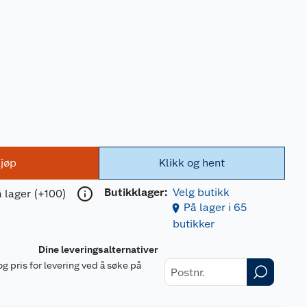
jøp
Klikk og hent
Butikklager:
Velg butikk
 lager (+100)
På lager i 65
butikker
Dine leveringsalternativer
og pris for levering ved å søke på
r