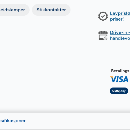
beidslamper
Stikkontakter
Lavprislø
priser!
Drive-in
handlev
Betaling
sifikasjoner