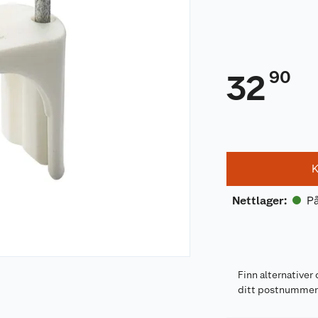
90
32
K
På
Nettlager
:
Finn alternativer 
ditt postnumme