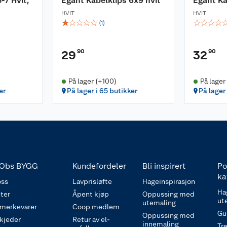
-7 Hvit,
Egant Kabelklips 6x9 hvit
Egant Ka
HVIT
HVIT
☆
☆
☆
☆
☆
☆
☆
☆
☆
(
1
)
90
90
29
32
På lager (+100)
På lager
er
På lager i 65 butikker
På lager
Obs BYGG
Kundefordeler
Bli inspirert
Po
ka
ss
Lavprisløfte
Hageinspirasjon
Ha
ter
Åpent kjøp
Oppussing med
ut
utemaling
 merkevarer
Coop medlem
Gu
Oppussing med
 kjeder
Retur av el-
innemaling
Tre