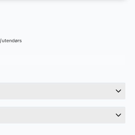
s/utendørs
0.05 kg
4 cm
13 cm
12 cm