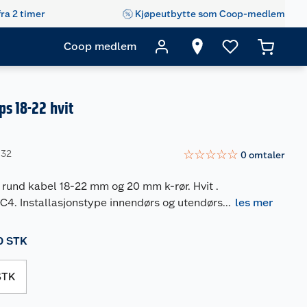
fra 2 timer
Kjøpeutbytte som Coop-medlem
Coop medlem
ps 18-22 hvit
☆
☆
☆
☆
☆
032
0
omtaler
 rund kabel 18-22 mm og 20 mm k-rør. Hvit .
C4. Installasjonstype innendørs og utendørs
...
les mer
0 STK
STK