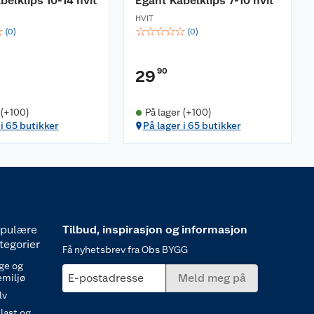
belklips 10-14 hvit
Egant Kabelklips 7-10 hvit
HVIT
☆
☆
☆
☆
☆
☆
(
0
)
(
0
)
90
29
 (+100)
På lager (+100)
 i 65 butikker
På lager i 65 butikker
pulære
Tilbud, inspirasjon og informasjon
tegorier
Få nyhetsbrev fra Obs BYGG
ge og
E-postadresse
Meld meg på
emiljø
lv
last og