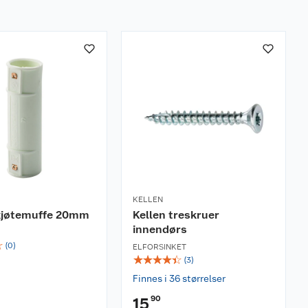
KELLEN
kjøtemuffe 20mm
Kellen treskruer
innendørs
☆
(
0
)
ELFORSINKET
☆
☆
☆
☆
☆
(
3
)
Finnes i 36 størrelser
90
15