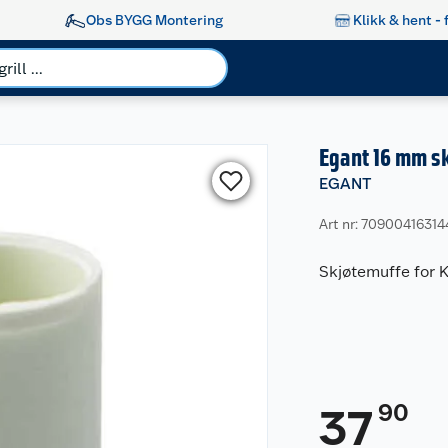
Obs BYGG Montering
Klikk & hent - 
Egant 16 mm s
EGANT
Art nr: 70900416314
Skjøtemuffe for K
90
37