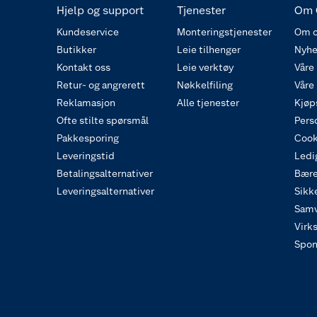
Hjelp og support
Tjenester
Om 
Kundeservice
Monteringstjenester
Om o
Butikker
Leie tilhenger
Nyhe
Kontakt oss
Leie verktøy
Våre
Retur- og angrerett
Nøkkelfiling
Våre
Reklamasjon
Alle tjenester
Kjøp
Ofte stilte spørsmål
Pers
Pakkesporing
Cook
Leveringstid
Ledig
Betalingsalternativer
Bære
Leveringsalternativer
Sikk
Samv
Virk
Spon