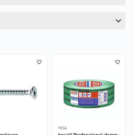
11 cm
7.5 cm
TESA
reskruer
tesa®® Professional damp-