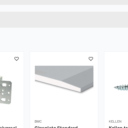
HVIT
Lengde
u kjøper produktet får du invitasjon til å gi en omtale.
Bredde
BMC
KELLEN
niversal
Gipsplate Standard
Kellen t