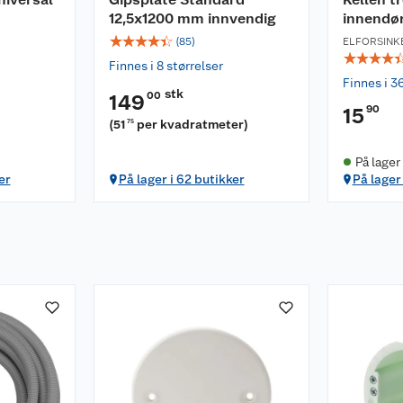
12,5x1200 mm innvendig
innendø
☆
☆
☆
☆
☆
(
85
)
ELFORSINK
☆
☆
☆
☆
Finnes i 8 størrelser
Finnes i 3
stk
00
149
90
15
(
51
per kvadratmeter
)
75
På lager
er
På lager i 62 butikker
På lager