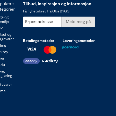
pulære
Tilbud, inspirasjon og informasjon
tegorier
Få nyhetsbrev fra Obs BYGG
ge og
E-postadresse
Meld meg på
emiljø
lv
last og
ggevarer
Betalingsmetoder
Leveringsmetoder
ling
rktøy
rer
ndu
em,
ngjøring
itevarer
rme