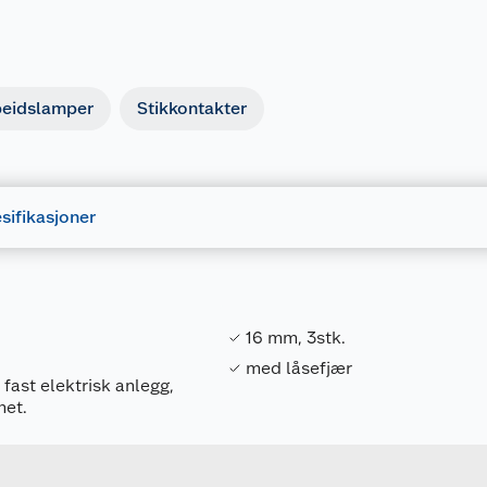
beidslamper
Stikkontakter
sifikasjoner
16 mm, 3stk.
med låsefjær
 fast elektrisk anlegg,
Forpakningsmål
het.
7090041631441
Bruttovekt
1200122
Høyde