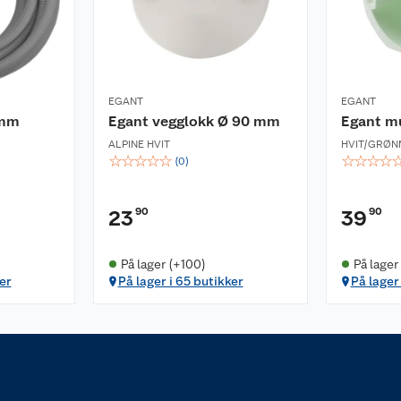
EGANT
EGANT
 mm
Egant vegglokk Ø 90 mm
Egant mu
ALPINE HVIT
HVIT/GRØN
☆
☆
☆
☆
☆
☆
☆
☆
☆
(
0
)
90
90
23
39
På lager (+100)
På lager
er
På lager i 65 butikker
På lager