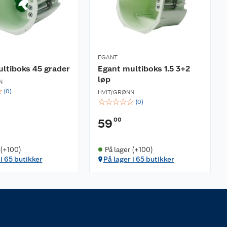
EGANT
ltiboks 45 grader
Egant multiboks 1.5 3+2
løp
N
☆
(
0
)
HVIT/GRØNN
☆
☆
☆
☆
☆
(
0
)
00
59
 (+100)
På lager (+100)
 i 65 butikker
På lager i 65 butikker