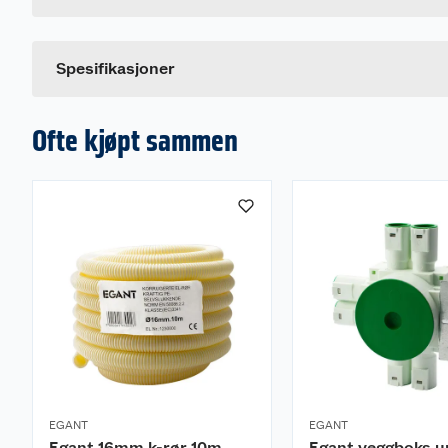
Farge
Dette produktet har ikke fått noen omtale ennå. Hvis d
Spesifikasjoner
Ofte kjøpt sammen
EGANT
EGANT
Egant 16mm k-rør 10m
Egant veggboks u