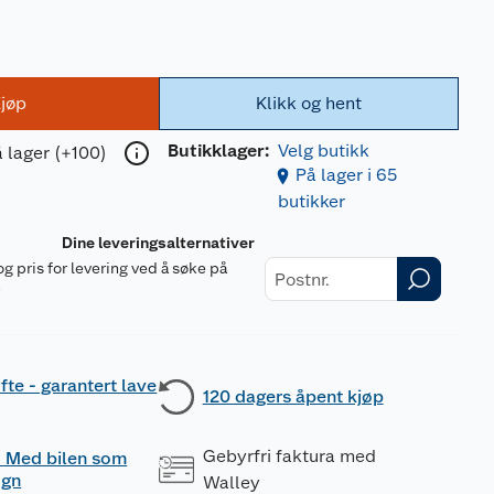
jøp
Klikk og hent
Butikklager:
Velg butikk
 lager (+100)
På lager i 65
butikker
Dine leveringsalternativer
og pris for levering ved å søke på
r
fte - garantert lave
120 dagers åpent kjøp
Gebyrfri faktura med
 - Med bilen som
ogn
Walley