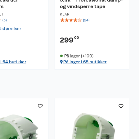
rs
og vindsperre tape
ET
KLAR
☆
☆
☆
☆
☆
☆
(
3
)
(
24
)
6 størrelser
00
299
På lager (+100)
 i 64 butikker
På lager i 65 butikker