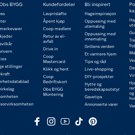
Obs BYGG
Kundefordeler
Bli inspirert
Po
ka
ss
Lavprisløfte
Hageinspirasjon
Ha
ter
Åpent kjøp
Oppussing med
ut
utemaling
 merkevarer
Coop medlem
Gu
Oppussing med
 kjeder
Retur av el-
innemaling
Tre
avfall
svilkår
by
Grillens verden
Drive in
onvern
Ma
Et varmere hjem
Coop
ies
Ve
Mastercard
Tips og råd
e stillinger
Dø
Klikk og hent
Live-shopping
kraft
Vi
Coop
DIY-prosjekter
erhetsdatablad
Bedriftskort
Hj
Hytte og
re
irkelag
Obs BYGG
beredskapsutstyr
og
Montering
somheten
Gavetips
hv
sorvirksomheten
Annonserte varer
Va