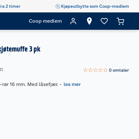
fra 2 timer
Kjøpeutbytte som Coop-medlem
Coop medlem
kjøtemuffe 3 pk
☆
☆
☆
☆
☆
41
0
omtaler
-rør 16 mm. Med låsefjær.
-
les mer