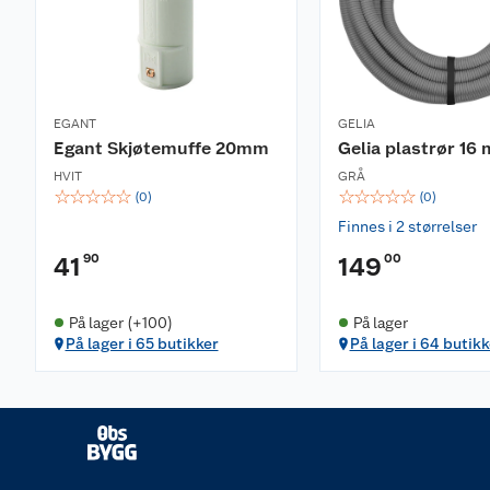
EGANT
GELIA
Egant Skjøtemuffe 20mm
Gelia plastrør 16
HVIT
GRÅ
☆
☆
☆
☆
☆
☆
☆
☆
☆
☆
(
0
)
(
0
)
Finnes i 2 størrelser
90
00
41
149
På lager (+100)
På lager
På lager i 65 butikker
På lager i 64 butikk