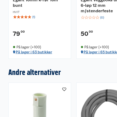
bunt
6-løp 12 mm
m/stenderfeste
HVIT
☆
☆
☆
☆
☆
☆
☆
☆
☆
☆
(
1
)
(
0
)
00
00
79
50
På lager (+100)
På lager (+100)
På lager i 63 butikker
På lager i 65 butikk
Andre alternativer