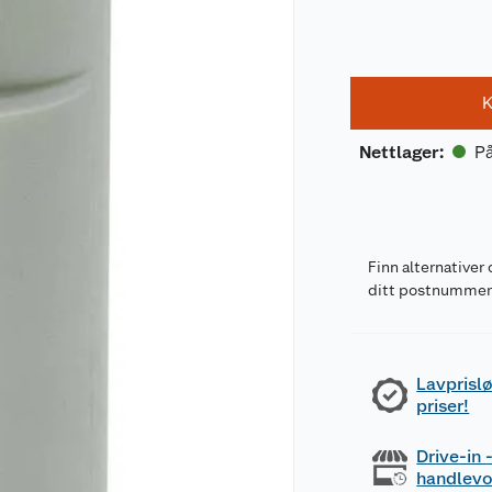
K
På
Nettlager
:
Finn alternativer 
ditt postnumme
Lavprislø
priser!
Drive-in
handlev