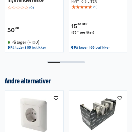
m/stenderfeste
HVIT
,
0,3 LITER
☆
☆
☆
☆
☆
☆
☆
☆
☆
☆
(
9
)
(
0
)
stk
15
90
50
00
(
53
per liter
)
00
På lager (+100)
På lager i 65 butikker
På lager i 65 butikker
Andre alternativer
Om oss
Kundeservice
Nyheter
Butikker
Våre merkevarer