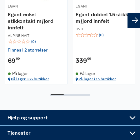
EGANT
EGANT
Kontakt oss
Våre kjeder
Egant enkel
Egant dobbel 1.5 stikk
stikkontakt m/jord
m/jord innfelt
Retur- og angrerett
Kjøpsvilkår
Hageinspirasjon
innfelt
HVIT
☆
☆
☆
☆
☆
(
0
)
ALPINE HVIT
Reklamasjon
Personvern
Lavprisløfte
Oppussing med utemaling
☆
☆
☆
☆
☆
(
0
)
Finnes i 2 størrelser
Ofte stilte spørsmål
Cookies
Åpent kjøp
Oppussing med innemaling
69
00
339
00
Pakkesporing
Monteringstjenester
Ledige stillinger
Coop medlem
Grillens verden
Hage og utemiljø
På lager
På lager
På lager i 65 butikker
På lager i 13 butikker
Leveringstid
Leie tilhenger
Bærekraft
Retur av el-avfall
Et varmere hjem
Gulv
Betalingsalternativer
Leie verktøy
Sikkerhetsdatablad
Drive in
Tips og råd
Trelast og byggevarer
Leveringsalternativer
Nøkkelfiling
Samvirkelag
Coop Mastercard
Live-shopping
Maling
Hjelp og support
Alle tjenester
Virksomheten
Klikk og hent
DIY-prosjekter
Verktøy
Tjenester