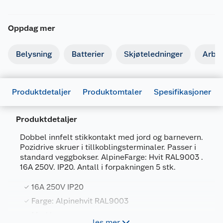
Oppdag mer
Belysning
Batterier
Skjøteledninger
Arbe
Produktdetaljer
Produktomtaler
Spesifikasjoner
Produktdetaljer
Generelt
Dobbel innfelt stikkontakt med jord og barnevern.
Artikkelnummer
7090041637757
Pozidrive skruer i tillkoblingsterminaler. Passer i
standard veggbokser. AlpineFarge: Hvit RAL9003 .
Leverandørens artikkelnummer
1506004
16A 250V. IP20. Antall i forpakningen 5 stk.
Størrelse
10 X 140
16A 250V IP20
Farge
ALPINE HVIT
Farge: Alpinehvit RAL9003
Forpakningsmål
Med barnevern
les mer