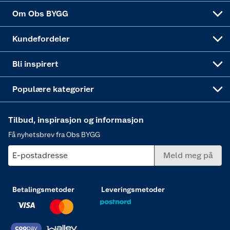
Sponsorvirksomheten
Coop Bedriftskort
Hytte og beredskapsutstyr
Dører
Om Obs BYGG
Obs BYGG Montering
Gavetips
Vindu
Kundefordeler
Annonserte varer
Hjem, rengjøring og hvitevarer
Bli inspirert
Varme
Populære kategorier
Tilbud, inspirasjon og informasjon
Få nyhetsbrev fra Obs BYGG
E-postadresse
Meld meg på
Betalingsmetoder
Leveringsmetoder