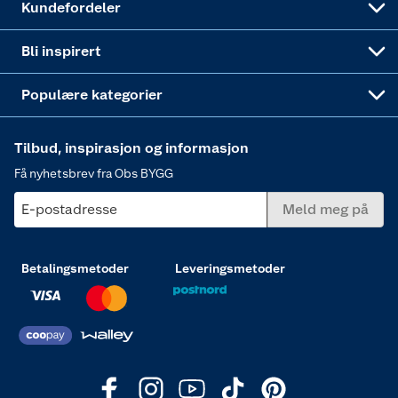
Kundefordeler
Annonserte varer
Hjem, rengjøring og hvitevarer
Bli inspirert
Varme
Populære kategorier
Tilbud, inspirasjon og informasjon
Få nyhetsbrev fra Obs BYGG
E-postadresse
Meld meg på
Betalingsmetoder
Leveringsmetoder