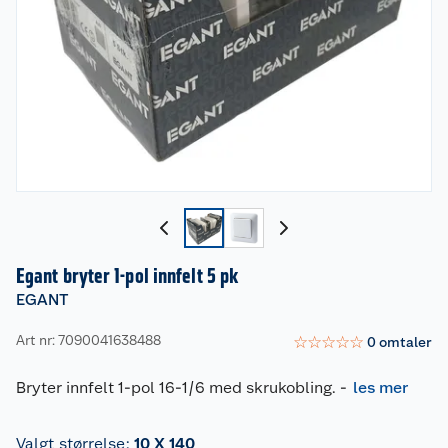
Egant bryter 1-pol innfelt 5 pk
EGANT
Art nr: 7090041638488
☆
☆
☆
☆
☆
0
omtaler
Bryter innfelt 1-pol 16-1/6 med skrukobling.
-
les mer
Valgt størrelse
:
10 X 140