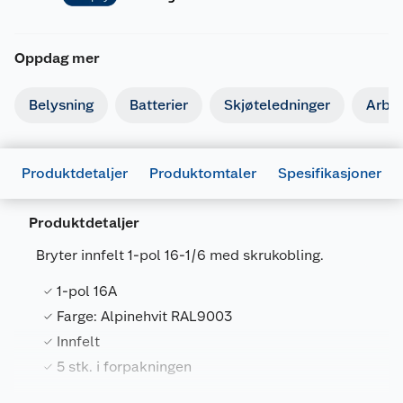
Oppdag mer
Belysning
Batterier
Skjøteledninger
Arbe
Produktdetaljer
Produktomtaler
Spesifikasjoner
Produktdetaljer
Generelt
Bryter innfelt 1-pol 16-1/6 med skrukobling.
Artikkelnummer
7090041638488
1-pol 16A
Leverandørens artikkelnummer
1419803
Farge: Alpinehvit RAL9003
Størrelse
10 X 140
Innfelt
Farge
ALPINE HVIT
5 stk. i forpakningen
Forpakningsmål