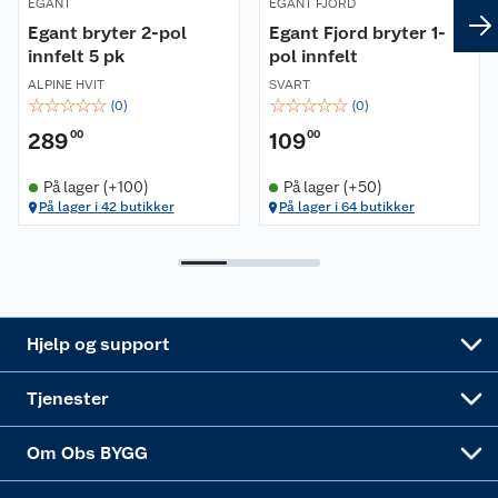
EGANT
EGANT FJORD
Retur- og angrerett
Kjøpsvilkår
Hageinspirasjon
Egant bryter 2-pol
Egant Fjord bryter 1-
innfelt 5 pk
pol innfelt
Reklamasjon
Personvern
Lavprisløfte
Oppussing med utemaling
ALPINE HVIT
SVART
☆
☆
☆
☆
☆
☆
☆
☆
☆
☆
(
0
)
(
0
)
Ofte stilte spørsmål
Cookies
Åpent kjøp
Oppussing med innemaling
289
00
109
00
Pakkesporing
Monteringstjenester
Ledige stillinger
Coop medlem
Grillens verden
Hage og utemiljø
På lager (+100)
På lager (+50)
På lager i 42 butikker
På lager i 64 butikker
Leveringstid
Leie tilhenger
Bærekraft
Retur av el-avfall
Et varmere hjem
Gulv
Betalingsalternativer
Leie verktøy
Sikkerhetsdatablad
Drive in
Tips og råd
Trelast og byggevarer
Leveringsalternativer
Nøkkelfiling
Samvirkelag
Coop Mastercard
Live-shopping
Maling
Hjelp og support
Alle tjenester
Virksomheten
Klikk og hent
DIY-prosjekter
Verktøy
Tjenester
Sponsorvirksomheten
Coop Bedriftskort
Hytte og beredskapsutstyr
Dører
Om Obs BYGG
Obs BYGG Montering
Gavetips
Vindu