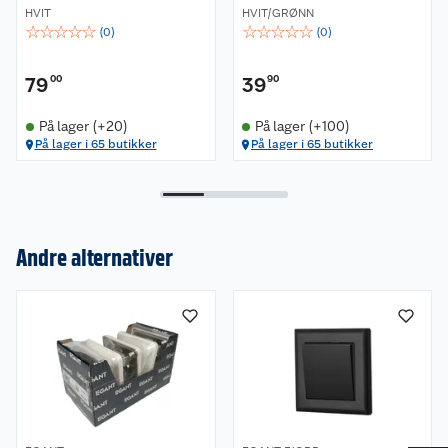
HVIT
HVIT/GRØNN
☆
☆
☆
☆
☆
☆
☆
☆
☆
☆
(
0
)
(
0
)
79
00
39
90
På lager (+20)
På lager (+100)
På lager i 65 butikker
På lager i 65 butikker
Andre alternativer
Om oss
Kundeservice
Nyheter
Butikker
Våre merkevarer
Kontakt oss
Våre kjeder