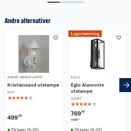
Andre alternativer
Om oss
Lagertømming
Kundeservice
Nyheter
Butikker
Våre merkevarer
Kontakt oss
Våre kjeder
ANDRE MERKEVARER
EGLO
Retur- og angrerett
Kjøpsvilkår
Hageinspirasjon
Kristiansand utelampe
Eglo Alamonte
utelampe
HVIT
Reklamasjon
Personvern
☆
Lavprisløfte
☆
☆
☆
☆
Oppussing med utemaling
(
1
)
SVART
☆
☆
☆
☆
☆
(
1
)
Ofte stilte spørsmål
Cookies
Åpent kjøp
Oppussing med innemaling
769
30
499
00
00
1 099
Pakkesporing
Monteringstjenester
Ledige stillinger
Coop medlem
Grillens verden
Hage og utemiljø
På lager (6-20)
På lager (6-20)