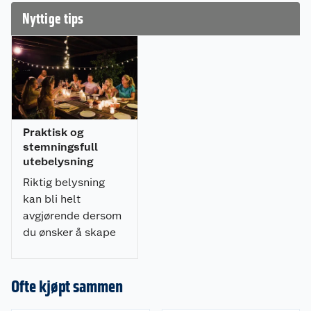
en omtale.
Nyttige tips
Praktisk og
stemningsfull
utebelysning
Riktig belysning
kan bli helt
avgjørende dersom
du ønsker å skape
et stemningsfullt
uterom. Her er
ekspertens råd!
Ofte kjøpt sammen