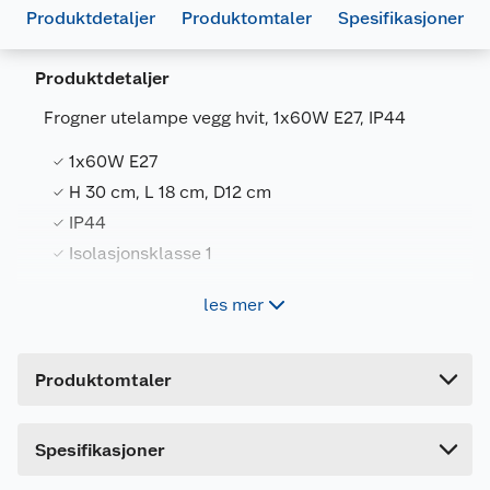
Produktdetaljer
Produktomtaler
Spesifikasjoner
Produktdetaljer
Frogner utelampe vegg hvit, 1x60W E27, IP44
Generelt
1x60W E27
Artikkelnummer
7058960018880
H 30 cm, L 18 cm, D12 cm
Leverandørens artikkelnummer
3100001888
IP44
Farge
HVIT
Isolasjonsklasse 1
Forpakningsmål
les mer
Frogner utelampe vegg hvit, 1x60W E27, IP44
Bruttovekt
1.5 kg
Høyde
30 cm
Produktomtaler
Lengde
31.5 cm
Bredde
19 cm
Dette produktet har ikke fått noen omtale ennå.
Spesifikasjoner
Hvis du kjøper produktet får du invitasjon til å gi