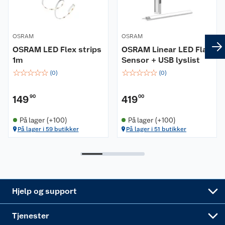
Kontakt oss
Våre kjeder
OSRAM
OSRAM
Retur- og angrerett
Kjøpsvilkår
Hageinspirasjon
OSRAM LED Flex strips
OSRAM Linear LED Flat
1m
Sensor + USB lyslist
Reklamasjon
Personvern
Lavprisløfte
Oppussing med utemaling
☆
☆
☆
☆
☆
☆
☆
☆
☆
☆
(
0
)
(
0
)
Ofte stilte spørsmål
Cookies
Åpent kjøp
Oppussing med innemaling
149
90
419
00
Pakkesporing
Monteringstjenester
Ledige stillinger
Coop medlem
Grillens verden
Hage og utemiljø
På lager (+100)
På lager (+100)
På lager i 59 butikker
På lager i 51 butikker
Leveringstid
Leie tilhenger
Bærekraft
Retur av el-avfall
Et varmere hjem
Gulv
Betalingsalternativer
Leie verktøy
Sikkerhetsdatablad
Drive in
Tips og råd
Trelast og byggevarer
Leveringsalternativer
Nøkkelfiling
Samvirkelag
Coop Mastercard
Live-shopping
Maling
Hjelp og support
Alle tjenester
Virksomheten
Klikk og hent
DIY-prosjekter
Verktøy
Tjenester