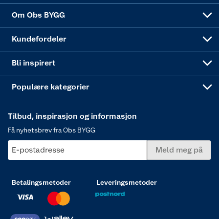
Sponsorvirksomheten
Coop Bedriftskort
Hytte og beredskapsutstyr
Dører
Om Obs BYGG
Obs BYGG Montering
Gavetips
Vindu
Kundefordeler
Annonserte varer
Hjem, rengjøring og hvitevarer
Bli inspirert
Varme
Populære kategorier
Tilbud, inspirasjon og informasjon
Få nyhetsbrev fra Obs BYGG
E-postadresse
Meld meg på
Betalingsmetoder
Leveringsmetoder