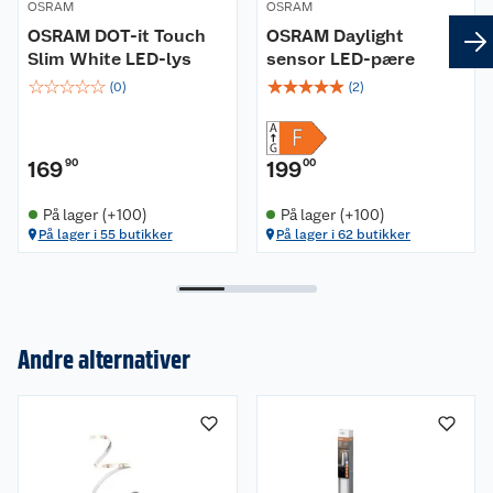
OSRAM
OSRAM
Alt nødvendig tilbehør inkludert
OSRAM DOT-it Touch
OSRAM Daylight
Slim White LED-lys
sensor LED-pære
☆
☆
☆
☆
☆
☆
☆
☆
☆
☆
(
0
)
(
2
)
169
90
199
00
På lager (+100)
På lager (+100)
På lager i 55 butikker
På lager i 62 butikker
Andre alternativer
Om oss
Kundeservice
Nyheter
Butikker
Våre merkevarer