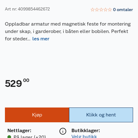
Art nr: 4099854462672
☆
☆
☆
☆
☆
0
omtaler
Oppladbar armatur med magnetisk feste for montering
under skap, i garderober, i båten eller bobilen. Perfekt
for steder
...
les mer
00
529
Kjøp
Klikk og hent
Nettlager
:
Butikklager:
Velg butikk
På lager (+20)