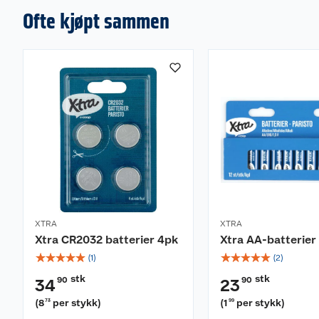
Ofte kjøpt sammen
XTRA
XTRA
Xtra CR2032 batterier 4pk
Xtra AA-batterier
☆
☆
☆
☆
☆
☆
☆
☆
☆
☆
(
1
)
(
2
)
stk
stk
90
90
34
23
(
8
per stykk
)
(
1
per stykk
)
73
99