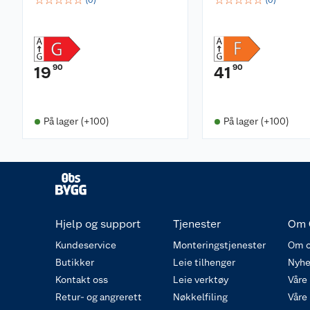
(
0
)
(
0
)
90
90
19
41
På lager (+100)
På lager (+100)
Hjelp og support
Tjenester
Om 
Kundeservice
Monteringstjenester
Om o
Butikker
Leie tilhenger
Nyhe
Kontakt oss
Leie verktøy
Våre
Retur- og angrerett
Nøkkelfiling
Våre