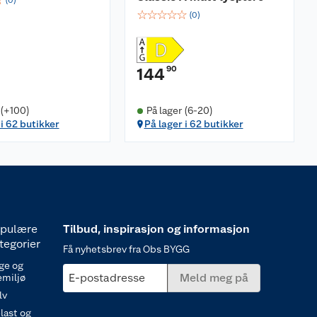
(
0
)
☆
☆
☆
☆
☆
(
0
)
90
144
 (+100)
På lager (6-20)
 i 62 butikker
På lager i 62 butikker
pulære
Tilbud, inspirasjon og informasjon
tegorier
Få nyhetsbrev fra Obs BYGG
ge og
E-postadresse
Meld meg på
emiljø
lv
last og