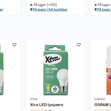
På lager (+100)
På lager
er
På lager i 64 butikker
På lager 
XTRA
OSRAM
Xtra LED lyspære
OSRAM L
☆
☆
☆
☆
☆
☆
☆
☆
☆