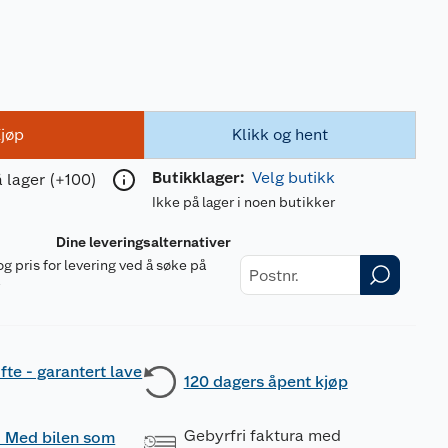
jøp
Klikk og hent
Butikklager:
Velg butikk
 lager (+100)
Ikke på lager i noen butikker
Dine leveringsalternativer
og pris for levering ved å søke på
r
fte - garantert lave
120 dagers åpent kjøp
Gebyrfri faktura med
 - Med bilen som