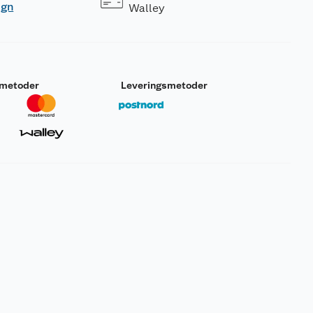
ogn
Walley
smetoder
Leveringsmetoder