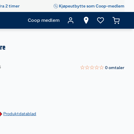
fra 2 timer
Kjøpeutbytte som Coop-medlem
Coop medlem
re
☆
☆
☆
☆
☆
5
0
omtaler
Produktdatablad