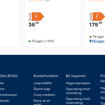
(
0
)
90
90
36
179
På lager
På lager (+100)
På lager
Obs BYGG
Kundefordeler
Bli inspirert
Po
ka
ss
Lavprisløfte
Hageinspirasjon
Ha
ter
Åpent kjøp
Oppussing med
ut
utemaling
 merkevarer
Coop medlem
Gu
Oppussing med
 kjeder
Retur av el-
innemaling
Tre
avfall