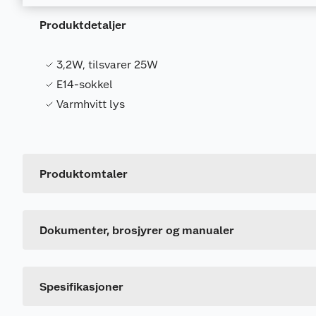
Produktdetaljer
3,2W, tilsvarer 25W
E14-sokkel
Varmhvitt lys
Produktdatablad
1011260_7340191103115_.pdf
Produktomtaler
Generelt
Produktsertifikat
Artikkelnummer
Dette produktet har ikke fått noen omtale ennå. Hvis d
1011276_7340191103115_.pdf
Leverandørens artikkelnummer
Dokumenter, brosjyrer og manualer
Spesifikasjoner