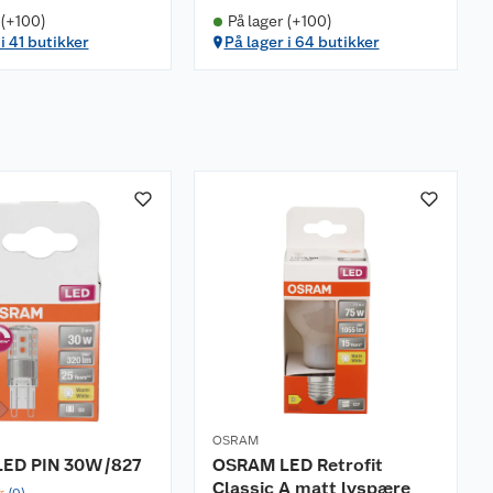
 (+100)
På lager (+100)
i 41 butikker
På lager i 64 butikker
OSRAM
ED PIN 30W/827
OSRAM LED Retrofit
Classic A matt lyspære
☆