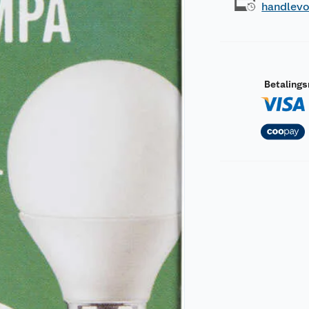
handlev
Betaling