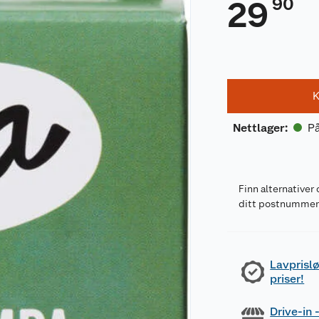
90
29
K
På
Nettlager
:
Finn alternativer 
ditt postnumme
Lavprislø
priser!
Drive-in