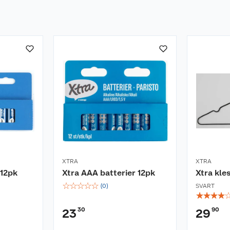
XTRA
XTRA
 12pk
Xtra AAA batterier 12pk
Xtra kle
☆
☆
☆
☆
☆
(
0
)
SVART
☆
☆
☆
☆
30
90
23
29