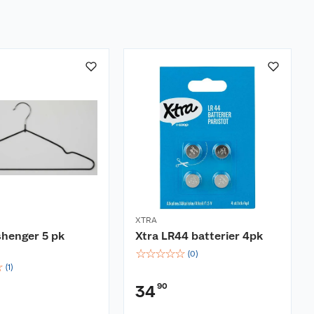
XTRA
shenger 5 pk
Xtra LR44 batterier 4pk
☆
☆
☆
☆
☆
(
0
)
☆
(
1
)
90
34