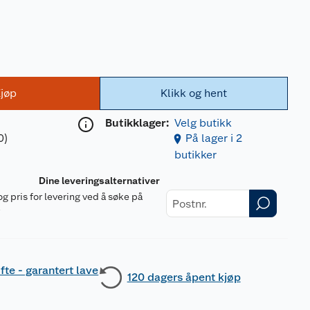
jøp
Klikk og hent
Butikklager:
Velg butikk
0)
På lager i 2
butikker
Dine leveringsalternativer
og pris for levering ved å søke på
r
fte - garantert lave
120 dagers åpent kjøp