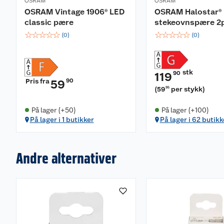
OSRAM
OSRAM
OSRAM Vintage 1906® LED
OSRAM Halostar®
classic pære
stekeovnspære 2
☆
☆
☆
☆
☆
☆
☆
☆
☆
☆
(
0
)
(
0
)
stk
90
119
Pris fra
90
59
(
59
per stykk
)
95
På lager (+50)
På lager (+100)
På lager i 1 butikker
På lager i 62 butikk
Andre alternativer