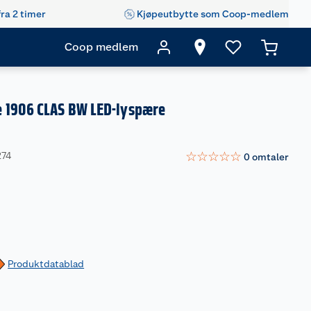
fra 2 timer
Kjøpeutbytte som Coop-medlem
Coop medlem
 1906 CLAS BW LED-lyspære
☆
☆
☆
☆
☆
274
0
omtaler
Produktdatablad