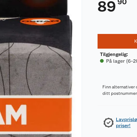
90
89
K
Tilgjengelig
:
På lager (6-2
Finn alternativer 
ditt postnumme
Lavprislø
priser!