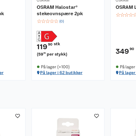
OSRAM
OSRAM
OSRAM Halostar®
OSRAM L
pk
stekeovnspære 2pk
☆
☆
☆
☆
☆
☆
☆
☆
☆
(
0
)
stk
90
119
90
349
(
59
per stykk
)
95
På lager (+100)
På lager
er
På lager i 62 butikker
På lager