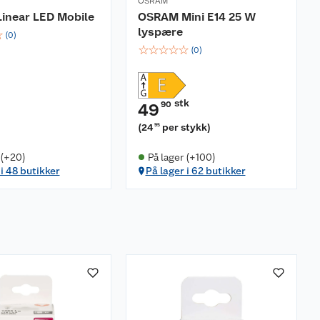
OSRAM
inear LED Mobile
OSRAM Mini E14 25 W
lyspære
☆
(
0
)
☆
☆
☆
☆
☆
(
0
)
stk
90
49
(
24
per stykk
)
95
 (+20)
På lager (+100)
 i 48 butikker
På lager i 62 butikker