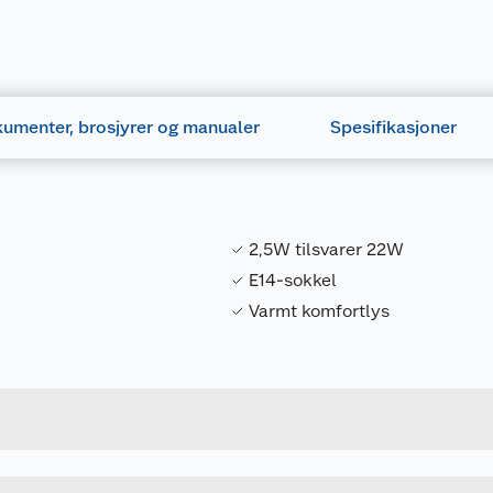
umenter, brosjyrer og manualer
Spesifikasjoner
2,5W tilsvarer 22W
E14-sokkel
Varmt komfortlys
Forpakningsmål
4058075293274
Bruttovekt
u kjøper produktet får du invitasjon til å gi en omtale.