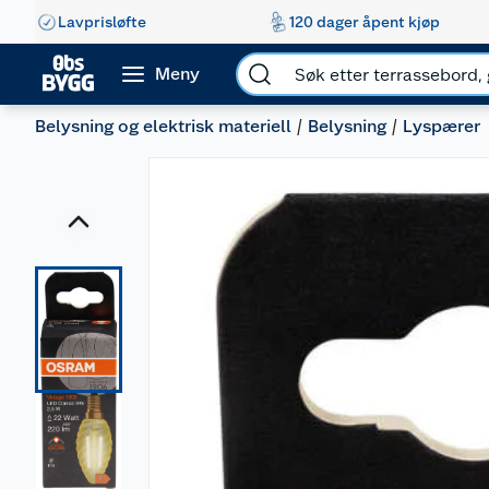
Lavprisløfte
120 dager åpent kjøp
Meny
Belysning og elektrisk materiell
Belysning
Lyspærer