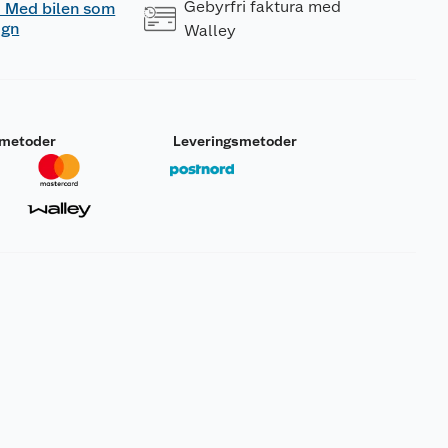
Gebyrfri faktura med
 - Med bilen som
ogn
Walley
smetoder
Leveringsmetoder