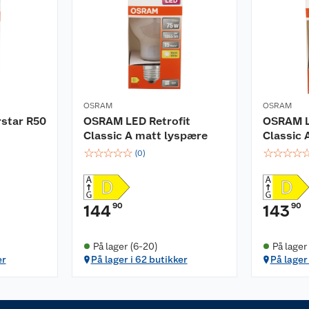
OSRAM
OSRAM
star R50
OSRAM LED Retrofit
OSRAM L
Classic A matt lyspære
Classic 
☆
☆
☆
☆
☆
☆
☆
☆
☆
(
0
)
90
90
144
143
På lager (6-20)
På lager
er
På lager i 62 butikker
På lager