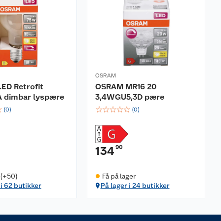
OSRAM
ED Retrofit
OSRAM MR16 20
A dimbar lyspære
3,4WGU5,3D pære
☆
☆
☆
☆
☆
☆
(
0
)
(
0
)
90
134
 (+50)
Få på lager
 i 62 butikker
På lager i 24 butikker