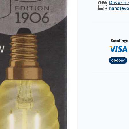
Drive-in
handlev
Betaling