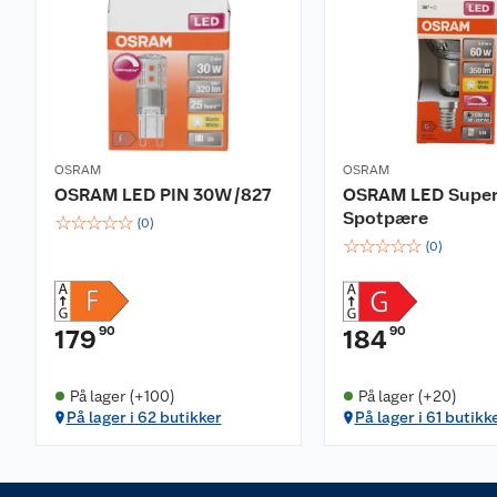
OSRAM
OSRAM
OSRAM LED PIN 30W/827
OSRAM LED Super
Spotpære
☆
☆
☆
☆
☆
(
0
)
☆
☆
☆
☆
☆
(
0
)
90
90
179
184
På lager (+100)
På lager (+20)
På lager i 62 butikker
På lager i 61 butikk