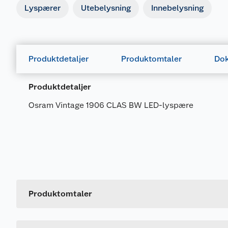
Lyspærer
Utebelysning
Innebelysning
Produktdetaljer
Produktomtaler
Dok
Produktdetaljer
Osram Vintage 1906 CLAS BW LED-lyspære
Produktomtaler
Generelt
Produktdatablad
Artikkelnummer
Dette produktet har ikke fått noen omtale ennå. Hvis d
1012209_4058075293274_.pdf