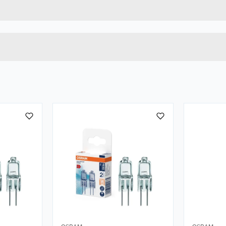
4058075293274
Høyde
Lengde
Bredde