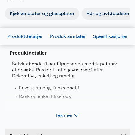
Kjøkkenplater og glassplater
Rør og avløpsdeler
Produktdetaljer
Produktomtaler
Spesifikasjoner
Produktdetaljer
Selvklebende fliser tilpasser du med tapetkniv
eller saks. Passer til alle jevne overflater.
Dekorativt, enkelt og rimelig
Generelt
Enkelt, rimelig, funksjonelt!
Artikkelnummer
7090036120547
Rask og enkel Fliselook
Leverandørens artikkelnummer
9407
Forpakningsmål
Riv av papiret på baksiden og legg rett på vegg
les mer
etter rengjøring av vegg. 1 ark dekker
Bruttovekt
1 kg
30,5x30,5cm. Ingen behov for verktøy eller
Høyde
25 cm
fagfolk