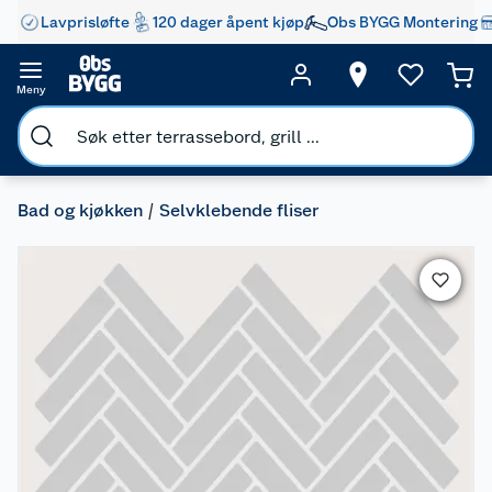
Lavprisløfte
120 dager åpent kjøp
Obs BYGG Montering
Meny
Bad og kjøkken
Selvklebende fliser