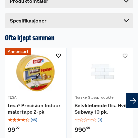
Produktomtaler
Lengde
33 cm
Bredde
33 cm
Dette produktet har ikke fått noen omtale ennå.
Spesifikasjoner
Hvis du kjøper produktet får du invitasjon til å gi
en omtale.
Ofte kjøpt sammen
Annonsert
TESA
Norske Glassprodukter
tesa® Precision Indoor
Selvklebende flis. Hvit
malertape 2-pk
Subway 10 pk.
☆
☆
☆
☆
☆
☆
☆
☆
☆
☆
(
45
)
(
0
)
99
00
990
00