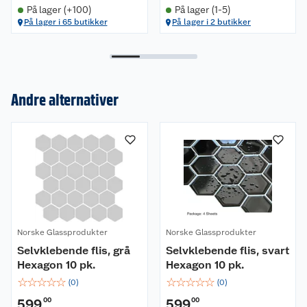
På lager (+100)
På lager (1-5)
På lager i 65 butikker
På lager i 2 butikker
Om oss
Kundeservice
Nyheter
Andre alternativer
Butikker
Våre merkevarer
Kontakt oss
Våre kjeder
Retur- og angrerett
Kjøpsvilkår
Hageinspirasjon
Reklamasjon
Personvern
Lavprisløfte
Oppussing med utemaling
Norske Glassprodukter
Norske Glassprodukter
Selvklebende flis, grå
Selvklebende flis, svart
Ofte stilte spørsmål
Cookies
Åpent kjøp
Oppussing med innemaling
Hexagon 10 pk.
Hexagon 10 pk.
☆
☆
☆
☆
☆
☆
☆
☆
☆
☆
(
0
)
(
0
)
Pakkesporing
Monteringstjenester
Ledige stillinger
Coop medlem
Grillens verden
Hage og utemiljø
599
00
599
00