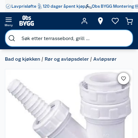
Lavprisløfte
120 dager åpent kjøp
Obs BYGG Montering
Meny
Bad og kjøkken
Rør og avløpsdeler
Avløpsrør