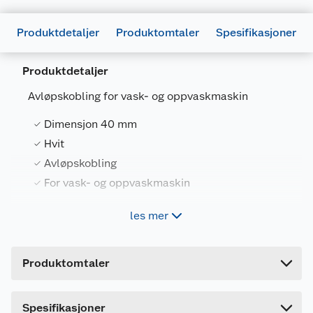
Produktdetaljer
Produktomtaler
Spesifikasjoner
Produktdetaljer
Avløpskobling for vask- og oppvaskmaskin
Dimensjon 40 mm
Generelt
Hvit
Artikkelnummer
7392462013067
Avløpskobling
Leverandørens artikkelnummer
3003054032
For vask- og oppvaskmaskin
Forpakningsmål
les mer
Gelia-Avløpskobling for vask- og oppvaskmaskin
Bruttovekt
0.077 kg
ABS
Høyde
5 cm
Produktomtaler
Lengde
17.5 cm
Bredde
15 cm
Dette produktet har ikke fått noen omtale ennå.
Spesifikasjoner