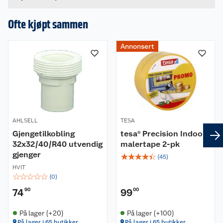
Hvis du kjøper produktet får du invitasjon til å gi
en omtale.
Ofte kjøpt sammen
Annonsert
AHLSELL
TESA
Gjengetilkobling
tesa® Precision Indoor
32x32/40/R40 utvendig
malertape 2-pk
gjenger
☆
☆
☆
☆
☆
(
45
)
HVIT
☆
☆
☆
☆
☆
(
0
)
74
90
99
00
På lager (+20)
På lager (+100)
På lager i 65 butikker
På lager i 65 butikker