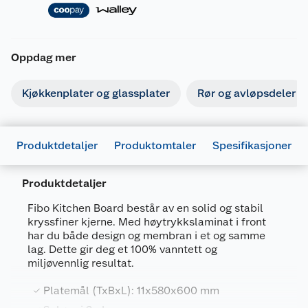
Oppdag mer
Kjøkkenplater og glassplater
Rør og avløpsdeler
Produktdetaljer
Produktomtaler
Spesifikasjoner
Produktdetaljer
Generelt
Fibo Kitchen Board består av en solid og stabil
Artikkelnummer
7039490505538
kryssfiner kjerne. Med høytrykkslaminat i front
har du både design og membran i et og samme
Leverandørens artikkelnummer
2898K00
lag. Dette gir deg et 100% vanntett og
miljøvennlig resultat.
Størrelse
11 X 620 X 580 MM
Farge
SHABBY CHIC
Platemål (TxBxL): 11x580x600 mm