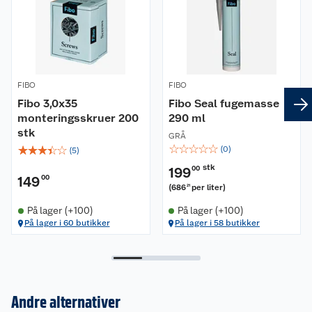
FIBO
FIBO
Fibo 3,0x35
Fibo Seal fugemasse
monteringsskruer 200
290 ml
stk
GRÅ
☆
☆
☆
☆
☆
☆
☆
☆
☆
☆
(
0
)
(
5
)
stk
199
00
149
00
(
686
per liter
)
21
På lager (+100)
På lager (+100)
På lager i 60 butikker
På lager i 58 butikker
Andre alternativer