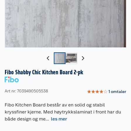
Fibo Shabby Chic Kitchen Board 2-pk
Art nr: 7039490505538
☆
☆
☆
☆
☆
1
omtaler
Fibo Kitchen Board består av en solid og stabil
kryssfiner kjerne. Med høytrykkslaminat i front har du
både design og me
...
les mer