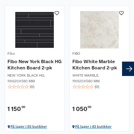
Om oss
Kundeservice
Nyheter
Butikker
Våre merkevarer
Fibo
FIBO
Kontakt oss
Våre kjeder
Fibo New York Black HG
Fibo White Marble
Kitchen Board 2-pk
Kitchen Board 2-pk
Retur- og angrerett
Kjøpsvilkår
Hageinspirasjon
NEW YORK BLACK HG
,
WHITE MARBLE
,
11X620X580 MM
11X620X580 MM
☆
☆
☆
☆
☆
☆
☆
☆
☆
☆
Reklamasjon
(
0
)
(
0
)
Personvern
Lavprisløfte
Oppussing med utemaling
Ofte stilte spørsmål
Cookies
Åpent kjøp
Oppussing med innemaling
1 150
00
1 050
00
Pakkesporing
Monteringstjenester
Ledige stillinger
Coop medlem
Grillens verden
Hage og utemiljø
På lager i 55 butikker
På lager i 43 butikker
Leveringstid
Leie tilhenger
Bærekraft
Retur av el-avfall
Et varmere hjem
Gulv