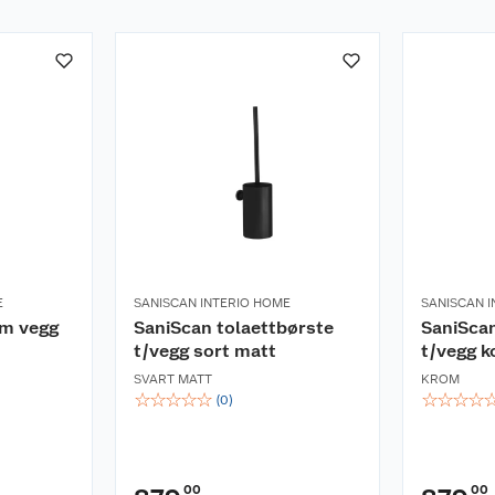
E
SANISCAN INTERIO HOME
SANISCAN 
rm vegg
SaniScan tolaettbørste
SaniScan
t/vegg sort matt
t/vegg 
SVART MATT
KROM
☆
☆
☆
☆
☆
☆
☆
☆
☆
(
0
)
00
00