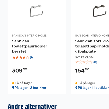
SANISCAN INTERIO HOME
SANISCAN INTERIO HOM
SaniScan
SaniScan sort kr
toalettpapirholder
tolalettpapirhold
børstet
u/bakplate
☆
☆
☆
☆
☆
(
1
)
SVART KROM
☆
☆
☆
☆
☆
(
0
)
00
50
309
154
Få på lager
Få på lager
På lager i 2 butikker
På lager i 1 butikker
Andre alternativer