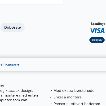
Betaling
Dobørste
sifikasjoner
tet
 og klassisk design,
Med ekstra børstehode
e å montere med enten
Enkel å montere
splater som kan
Passer til ethvert baderom