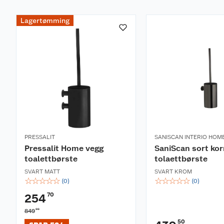
Lagertømming
PRESSALIT
SANISCAN INTERIO HOM
Pressalit Home vegg
SaniScan sort ko
toalettbørste
tolaettbørste
SVART MATT
SVART KROM
☆
☆
☆
☆
☆
☆
☆
☆
☆
☆
(
0
)
(
0
)
70
254
00
849
50