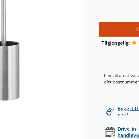
K
Tilgjengelig
:
Finn alternativer 
ditt postnumme
Bygg ditt
nett!
Drive-in
handlev