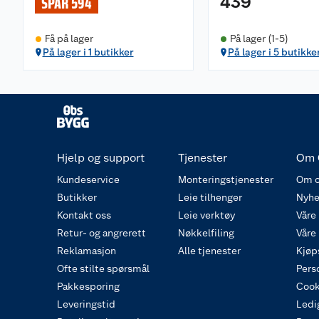
439
SPAR 594
Få på lager
På lager (1-5)
På lager i 1 butikker
På lager i 5 butikke
Hjelp og support
Tjenester
Om 
Kundeservice
Monteringstjenester
Om o
Butikker
Leie tilhenger
Nyhe
Kontakt oss
Leie verktøy
Våre
Retur- og angrerett
Nøkkelfiling
Våre
Reklamasjon
Alle tjenester
Kjøp
Ofte stilte spørsmål
Pers
Pakkesporing
Cook
Leveringstid
Ledig