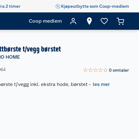
fra 2 timer
Kjøpeutbytte som Coop-medlem
Coop medlem
ttbørste t/vegg børstet
IO HOME
☆
☆
☆
☆
☆
964
0
omtaler
ørste t/vegg inkl. ekstra hode, børstet
-
les mer