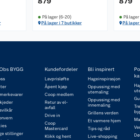
879
879
På lager (6-20)
På lager 
r
På lager i 7 butikker
På lager 
Obs BYGG
Kundefordeler
Bli inspirert
Po
ka
ss
Lavprisløfte
Hageinspirasjon
Ha
ter
Åpent kjøp
Oppussing med
ut
utemaling
 merkevarer
Coop medlem
Gu
Oppussing med
 kjeder
Retur av el-
innemaling
Tre
avfall
svilkår
by
Grillens verden
Drive in
onvern
Ma
Et varmere hjem
Coop
ies
Ve
Mastercard
Tips og råd
e stillinger
Dø
Klikk og hent
Live-shopping