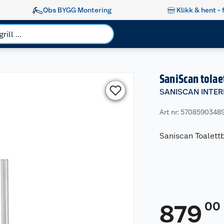
Obs BYGG Montering
Klikk & hent - 
SaniScan tolae
SANISCAN INTER
Art nr: 5708590348
Saniscan Toalettb
00
879