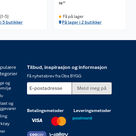
90
73
(1-5)
Få på lager
i 5 butikker
På lager i 2 butikker
pulære
Tilbud, inspirasjon og informasjon
tegorier
Få nyhetsbrev fra Obs BYGG
ge og
E-postadresse
Meld meg på
emiljø
lv
last og
ggevarer
Betalingsmetoder
Leveringsmetoder
ling
rktøy
rer