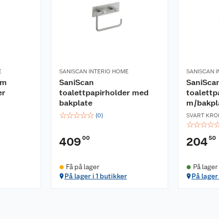
E
SANISCAN INTERIO HOME
SANISCAN 
om
SaniScan
SaniSca
er
toalettpapirholder med
toalettp
bakplate
m/bakpl
☆
☆
☆
☆
☆
(
0
)
SVART KR
☆
☆
☆
☆
00
50
409
204
Få på lager
På lager 
På lager i 1 butikker
På lager 