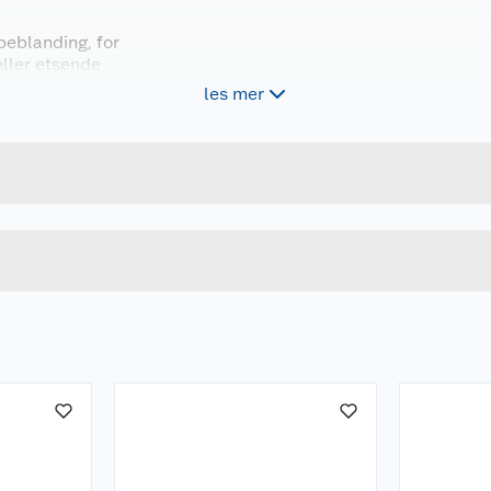
peblanding, for
eller etsende
les mer
Forpakningsmål
5708590348964
Bruttovekt
IH10850
Høyde
Lengde
u kjøper produktet får du invitasjon til å gi en omtale.
Bredde