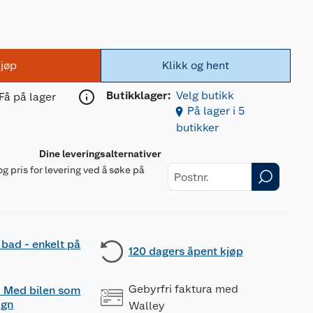
jøp
Klikk og hent
Butikklager:
Velg butikk
Få på lager
På lager i 5
butikker
Dine leveringsalternativer
og pris for levering ved å søke på
r
 bad - enkelt på
120 dagers åpent kjøp
Gebyrfri faktura med
 - Med bilen som
ogn
Walley