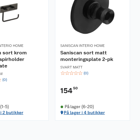
INTERIO HOME
SANISCAN INTERIO HOME
n sort krom
Saniscan sort matt
apirholder
monteringsplate 2-pk
ate
SVART MATT
☆
☆
☆
☆
☆
(
0
)
OM
☆
(
0
)
50
154
(1-5)
På lager (6-20)
i 2 butikker
På lager i 4 butikker