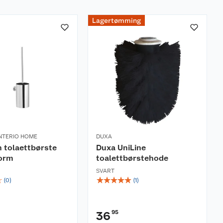
Lagertømming
INTERIO HOME
DUXA
 tolaettbørste
Duxa UniLine
korm
toalettbørstehode
SVART
☆
☆
☆
☆
☆
☆
(
0
)
(
1
)
95
36