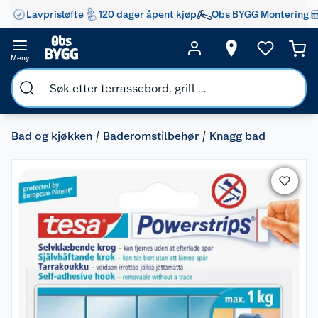
Lavprisløfte
120 dager åpent kjøp
Obs BYGG Montering
Meny
Bad og kjøkken
Baderomstilbehør
Knagg bad