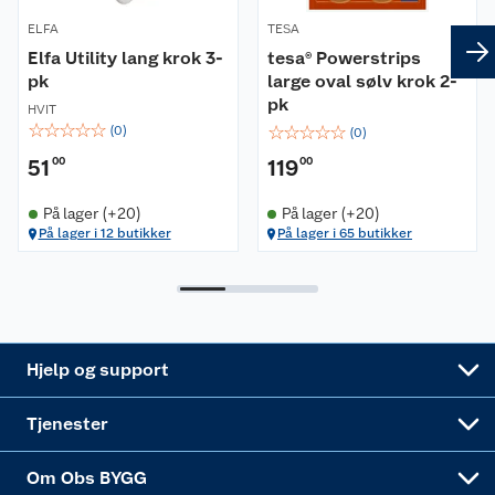
ELFA
TESA
Retur- og angrerett
Kjøpsvilkår
Hageinspirasjon
Elfa Utility lang krok 3-
tesa® Powerstrips
pk
large oval sølv krok 2-
Reklamasjon
Personvern
Lavprisløfte
Oppussing med utemaling
pk
HVIT
☆
☆
☆
☆
☆
☆
☆
☆
☆
☆
(
0
)
(
0
)
Ofte stilte spørsmål
Cookies
Åpent kjøp
Oppussing med innemaling
51
00
119
00
Pakkesporing
Monteringstjenester
Ledige stillinger
Coop medlem
Grillens verden
Hage og utemiljø
På lager (+20)
På lager (+20)
På lager i 12 butikker
På lager i 65 butikker
Leveringstid
Leie tilhenger
Bærekraft
Retur av el-avfall
Et varmere hjem
Gulv
Betalingsalternativer
Leie verktøy
Sikkerhetsdatablad
Drive in
Tips og råd
Trelast og byggevarer
Leveringsalternativer
Nøkkelfiling
Samvirkelag
Coop Mastercard
Live-shopping
Maling
Hjelp og support
Alle tjenester
Virksomheten
Klikk og hent
DIY-prosjekter
Verktøy
Tjenester
Sponsorvirksomheten
Coop Bedriftskort
Hytte og beredskapsutstyr
Dører
Om Obs BYGG