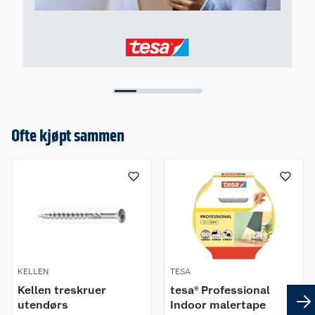
Mål på krok (BxDxH)25,5x 17x44,5 cm
Materiale: plast
Maksimal belastning: 1 kg
Ofte kjøpt sammen
KELLEN
TESA
Kellen treskruer
tesa® Professional
utendørs
Indoor malertape