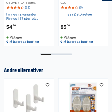
C4 OVERFLATEBEHA.
GUL
☆
☆
☆
☆
☆
☆
☆
☆
☆
☆
(
25
)
(
3
)
Finnes i 2 varianter
Finnes i 2 størrelser
Finnes i 37 størrelser
54
90
85
00
På lager
På lager
På lager i 65 butikker
På lager i 65 butikker
Andre alternativer
Om oss
Kundeservice
Nyheter
Butikker
Våre merkevarer
Kontakt oss
Våre kjeder