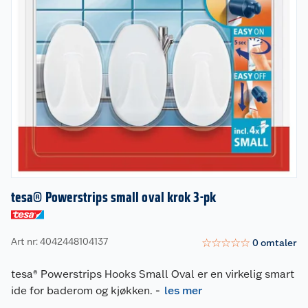
tesa® Powerstrips small oval krok 3-pk
Art nr: 4042448104137
☆
☆
☆
☆
☆
0
omtaler
tesa® Powerstrips Hooks Small Oval er en virkelig smart
ide for baderom og kjøkken.
-
les mer