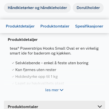
Håndkletørker og håndkleholder
Dorullholder
Produktdetaljer
Produktomtaler
Spesifikasjoner
Produktdetaljer
tesa® Powerstrips Hooks Small Oval er en virkelig
smart ide for baderom og kjøkken.
Generelt
Selvklebende - enkel å feste uten boring
Artikkelnummer
4042448104137
Kan fjernes uten rester
Holdestyrke opp til 1 kg
Leverandørens artikkelnummer
5800800
Laget av høykvalitets plast
Forpakningsmål
les mer
Bruttovekt
0.02 kg
Produktegenskaper
Høyde
3 cm
Produktomtaler
Med den patenterte bindingsteknologien i