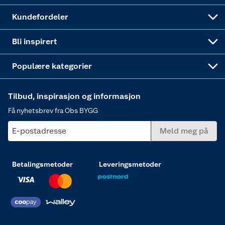
Obs BYGG Montering
Gavetips
Vindu
Kundefordeler
Annonserte varer
Hjem, rengjøring og hvitevarer
Bli inspirert
Varme
Populære kategorier
Tilbud, inspirasjon og informasjon
Få nyhetsbrev fra Obs BYGG
E-postadresse
Meld meg på
Betalingsmetoder
Leveringsmetoder