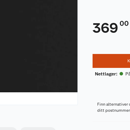
00
369
K
På
Nettlager
:
Finn alternativer 
ditt postnumme