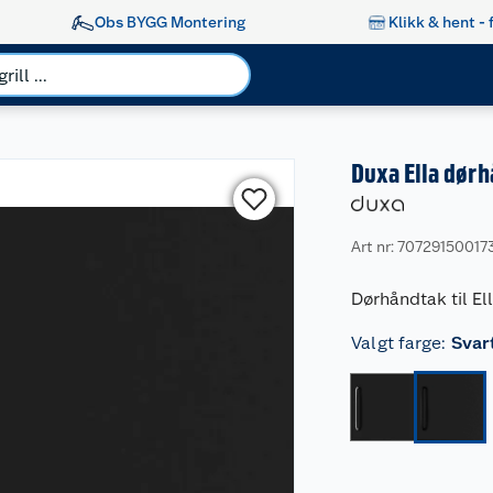
Obs BYGG Montering
Klikk & hent - 
Duxa Ella dørh
Art nr: 70729150017
Dørhåndtak til El
Valgt farge
:
Svar