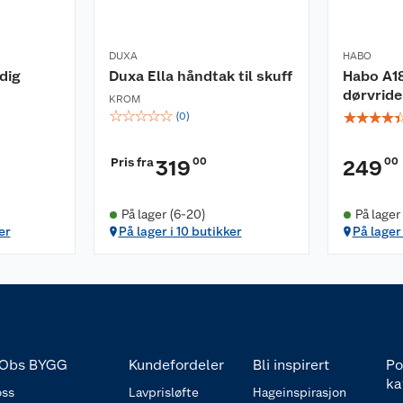
DUXA
HABO
dig
Duxa Ella håndtak til skuff
Habo A18
dørvride
KROM
☆
☆
☆
☆
☆
☆
☆
☆
☆
(
0
)
Pris fra
00
00
319
249
På lager (6-20)
På lager
er
På lager i 10 butikker
På lager 
Obs BYGG
Kundefordeler
Bli inspirert
Po
ka
ss
Lavprisløfte
Hageinspirasjon