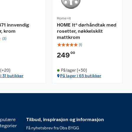
Home>it
71 innvendig
HOME It® dørhåndtak med
r, krom
rosetter, nøkkelskilt
mattkrom
☆
(
3
)
☆
☆
☆
☆
☆
(
1
)
00
249
 (+20)
På lager (+50)
i 31 butikker
På lager i 65 butikker
pulære
Tilbud, inspirasjon og informasjon
tegorier
Få nyhetsbrev fra Obs BYGG