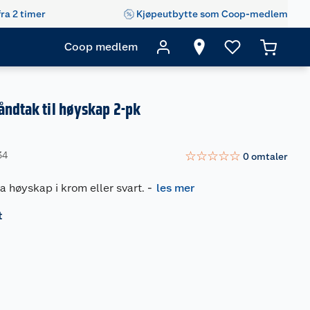
fra 2 timer
Kjøpeutbytte som Coop-medlem
Coop medlem
åndtak til høyskap 2-pk
☆
☆
☆
☆
☆
34
0
omtaler
la høyskap i krom eller svart.
-
les mer
t