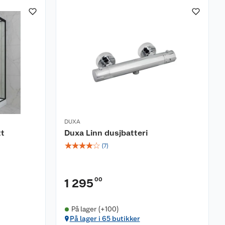
DUXA
tt
Duxa Linn dusjbatteri
☆
☆
☆
☆
☆
(
7
)
00
1 295
På lager (+100)
På lager i 65 butikker