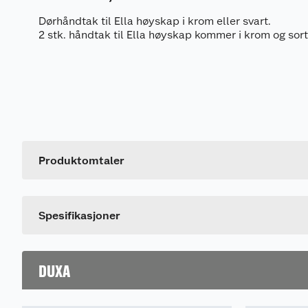
Dørhåndtak til Ella høyskap i krom eller svart.
2 stk. håndtak til Ella høyskap kommer i krom og sort
Generelt
Artikkelnummer
Leverandørens artikkelnummer
Produktomtaler
Farge
Dette produktet har ikke fått noen omtale ennå. Hvis d
Spesifikasjoner
DUXA