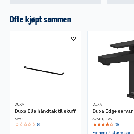
Ofte kjøpt sammen
DUXA
DUXA
Duxa Ella håndtak til skuff
Duxa Edge servan
SVART
SVART
,
LAV
☆
☆
☆
☆
☆
☆
☆
☆
☆
☆
(
0
)
(
6
)
Finnes i 2 størrelser