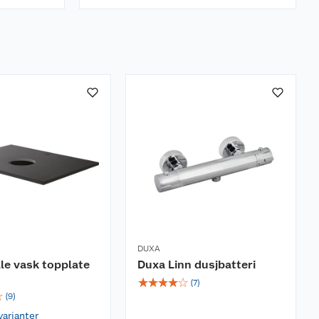
DUXA
le vask topplate
Duxa Linn dusjbatteri
☆
☆
☆
☆
☆
(
7
)
☆
(
9
)
varianter