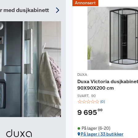
Annonsert
er med dusjkabinett
DUXA
Duxa Victoria dusjkabine
90X90X200 cm
SVART
,
90
☆
☆
☆
☆
☆
(
0
)
00
9 695
På lager (6-20)
På lager i 33 butikker