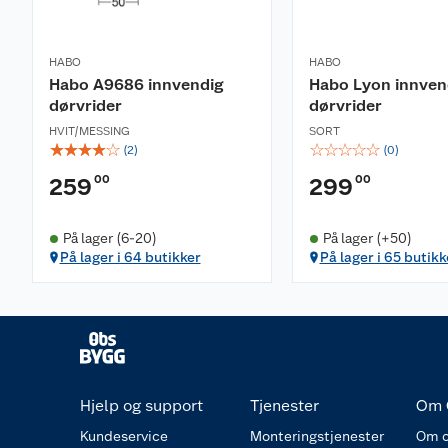
HABO
HABO
Habo A9686 innvendig
Habo Lyon innven
dørvrider
dørvrider
HVIT/MESSING
SORT
☆
☆
☆
☆
☆
☆
☆
☆
☆
☆
(
2
)
(
0
)
00
00
259
299
På lager (6-20)
På lager (+50)
På lager i 64 butikker
På lager i 65 butikk
Hjelp og support
Tjenester
Om 
Kundeservice
Monteringstjenester
Om o