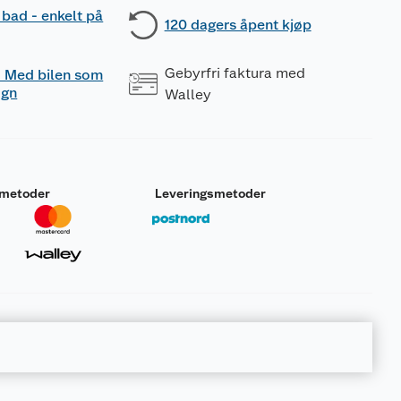
 bad - enkelt på
120 dagers åpent kjøp
Gebyrfri faktura med
 - Med bilen som
ogn
Walley
smetoder
Leveringsmetoder