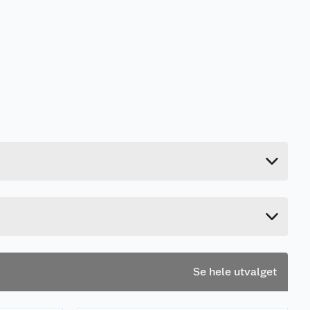
0.266 kg
8.5 cm
47 cm
8.5 cm
Se hele utvalget