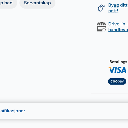
p bad
Servantskap
Bygg ditt
nett!
Drive-in
handlev
Betaling
sifikasjoner