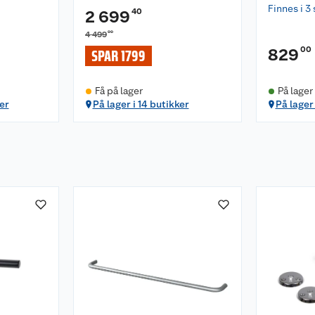
Finnes i 3 
40
2 699
00
4 499
00
829
SPAR 1799
Få på lager
På lager
er
På lager i 14 butikker
På lager 