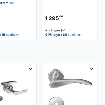
størrelser
00
1 295
På lager (+100)
i 15 butikker
På lager i 65 butikker