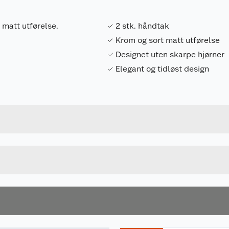
 matt utførelse.
2 stk. håndtak
Krom og sort matt utførelse
Designet uten skarpe hjørner
Elegant og tidløst design
Forpakningsmål
7072915001734
Bruttovekt
ORELGHMASO
Høyde
SVART
Lengde
u kjøper produktet får du invitasjon til å gi en omtale.
Bredde