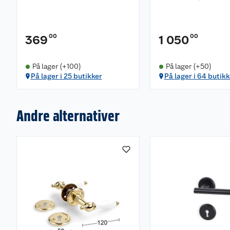
00
00
369
1 050
På lager (+100)
På lager (+50)
På lager i 25 butikker
På lager i 64 butikk
Andre alternativer