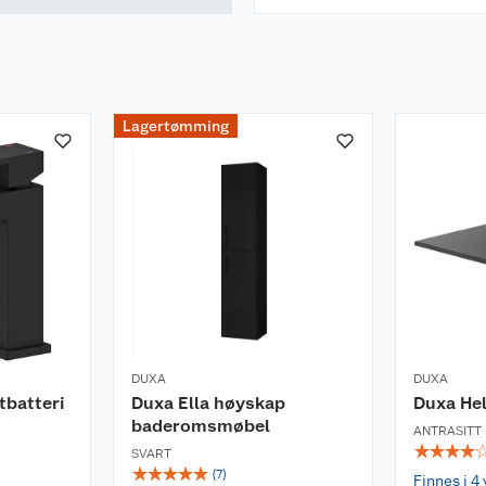
Lagertømming
DUXA
DUXA
tbatteri
Duxa Ella høyskap
Duxa Hel
baderomsmøbel
ANTRASITT
☆
☆
☆
☆
SVART
☆
☆
☆
☆
☆
(
7
)
Finnes i 4 