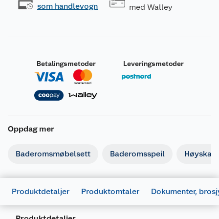
som handlevogn
med Walley
Betalingsmetoder
Leveringsmetoder
Oppdag mer
Baderomsmøbelsett
Baderomsspeil
Høyskap
Produktdetaljer
Produktomtaler
Dokumenter, brosj
Produktdetaljer