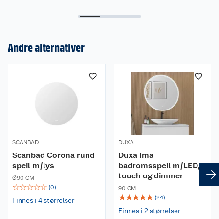
Andre alternativer
Om oss
Kundeservice
Nyheter
Butikker
SCANBAD
DUXA
Våre merkevarer
Scanbad Corona rund
Duxa Ima
speil m/lys
badromsspeil m/LED,
Kontakt oss
Våre kjeder
touch og dimmer
Ø90 CM
☆
☆
☆
☆
☆
(
0
)
90 CM
Retur- og angrerett
Kjøpsvilkår
Hageinspirasjon
☆
☆
☆
☆
☆
(
24
)
Finnes i 4 størrelser
Finnes i 2 størrelser
Reklamasjon
Personvern
Lavprisløfte
Oppussing med utemaling