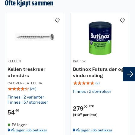
Ofte kjøpt sammen
Lyskilde: LED
Effekt: 20 W
Lumen: 1520 lm
Lysfarge: 3150 K
IP-klasse: IP44
Garanti
5 år
KELLEN
Butinox
Kellen treskruer
Butinox Futura dør og
utendørs
vindu maling
☆
☆
☆
☆
☆
C4 OVERFLATEBEHA.
(
2
)
☆
☆
☆
☆
☆
(
25
)
Finnes i 2 størrelser
Finnes i 2 varianter
Finnes i 37 størrelser
stk
279
00
54
90
(
410
per liter
)
29
På lager
På lager i 65 butikker
På lager i 65 butikker