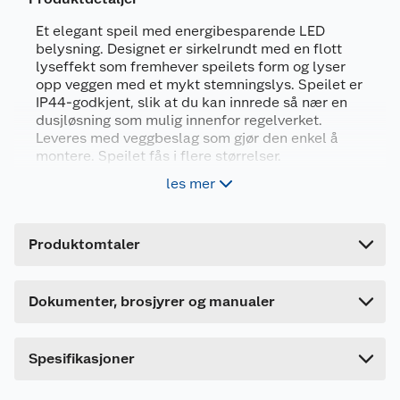
Et elegant speil med energibesparende LED
belysning. Designet er sirkelrundt med en flott
lyseffekt som fremhever speilets form og lyser
opp veggen med et mykt stemningslys. Speilet er
IP44-godkjent, slik at du kan innrede så nær en
Generelt
dusjløsning som mulig innenfor regelverket.
Artikkelnummer
5713804195487
Leveres med veggbeslag som gjør den enkel å
montere. Speilet fås i flere størrelser.
Leverandørens artikkelnummer
94290
les mer
Led-lys
Størrelse
Ø90 CM
20W
Forpakningsmål
Produktdatablad
Lysfarge: 3150 K
Produktomtaler
Bruttovekt
8.2 kg
1015339_5713804195487_.pdf
Høyde
3 cm
Last ned / vis datablad
Dette kvalitetsproduktet er laget av slitesterkt
Dette produktet har ikke fått noen omtale ennå.
Dokumenter, brosjyrer og manualer
silikon og inneholder et avansert pussemiddel for
Lengde
90 cm
Hvis du kjøper produktet får du invitasjon til å gi
å sikre enestående ytelse og levetid.
en omtale.
Bredde
90 cm
Spesifikasjoner
Teknisk informasjon