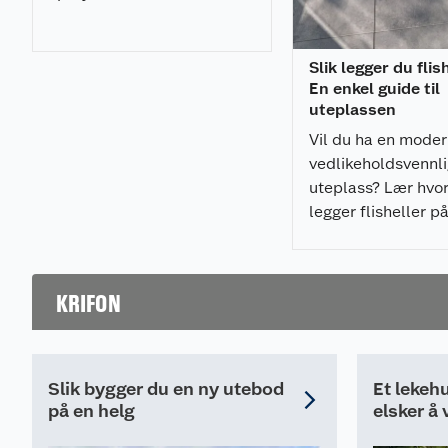
med et profesjonelt
og - 20-30 mm
resultat.
Slik legger du flis
En enkel guide til
uteplassen
Vil du ha en mode
vedlikeholdsvennl
uteplass? Lær hvo
legger flisheller p
pidestaller enkelt,
som gir et profesjo
resultat.
KRIFON
Slik bygger du en ny utebod
Et lekehu
på en helg
elsker å