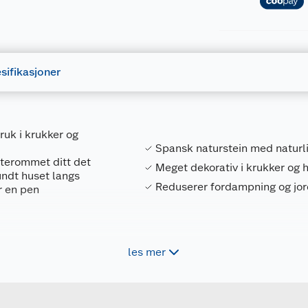
sifikasjoner
ruk i krukker og
Spansk naturstein med naturli
uterommet ditt det
Meget dekorativ i krukker og
undt huset langs
Reduserer fordampning og jor
r en pen
les mer
Forpakningsmål
og krukker
7020131651219
Bruttovekt
1651210
Høyde