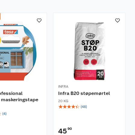
INFRA
ofessional
Infra B20 støpemørtel
 maskeringstape
20 KG
☆
☆
☆
☆
☆
(
48
)
☆
(
4
)
90
45