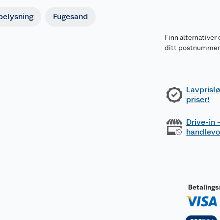
belysning
Fugesand
Finn alternativer 
ditt postnumme
Lavprislø
priser!
Drive-in
handlev
Betaling