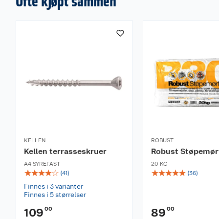
Ofte kjøpt sammen
KELLEN
ROBUST
Kellen terrasseskruer
Robust Støpemør
A4 SYREFAST
20 KG
☆
☆
☆
☆
☆
☆
☆
☆
☆
☆
(
41
)
(
36
)
Finnes i 3 varianter
Finnes i 5 størrelser
00
00
109
89