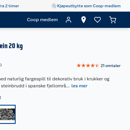
fra 2 timer
Kjøpeutbytte som Coop-medlem
Coop medlem
ein 20 kg
☆
☆
☆
☆
☆
9
21
omtaler
d naturlig fargespill til dekorativ bruk i krukker og
 steinbrudd i spanske fjellområ
...
les mer
t