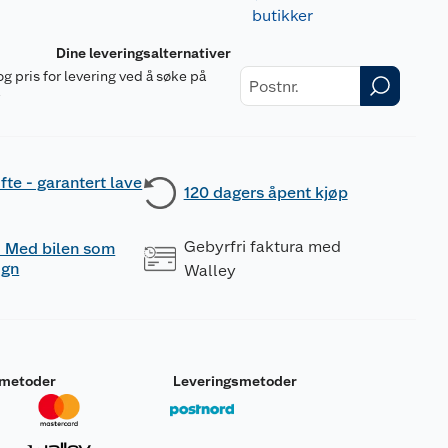
butikker
Dine leveringsalternativer
og pris for levering ved å søke på
r
fte - garantert lave
120 dagers åpent kjøp
Gebyrfri faktura med
 - Med bilen som
ogn
Walley
smetoder
Leveringsmetoder