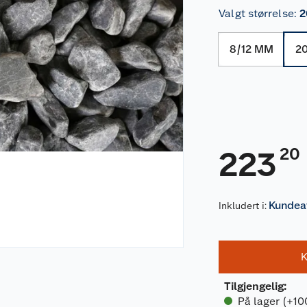
Valgt størrelse
:
2
8/12 MM
2
20
223
Kundeav
Inkludert i:
K
Tilgjengelig
:
På lager (+10