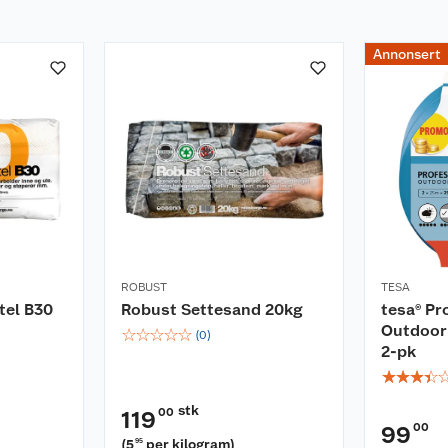
Annonsert
ROBUST
TESA
tel B30
Robust Settesand 20kg
tesa® Pr
Outdoor
☆
☆
☆
☆
☆
(
0
)
2-pk
☆
☆
☆
☆
stk
00
119
00
99
(
5
per kilogram
)
95