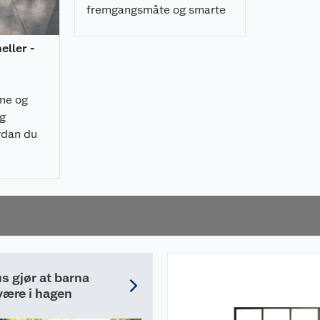
fremgangsmåte og smarte
tips til oppbevaring,
grillplass og behandling av
heller -
treverket.
rne og
ig
rdan du
å
 raskt, og
nelt
s gjør at barna
 være i hagen