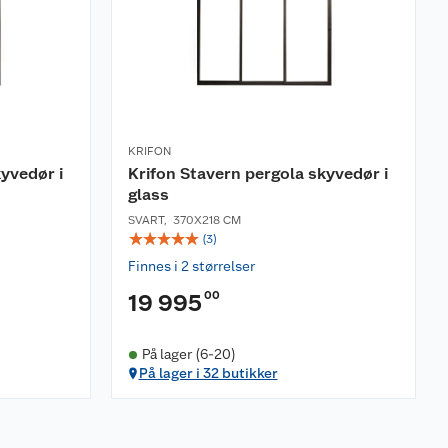
KRIFON
yvedør i
Krifon Stavern pergola skyvedør i
glass
SVART
,
370X218 CM
☆
☆
☆
☆
☆
(
3
)
Finnes i 2 størrelser
00
19 995
På lager (6-20)
På lager i 32 butikker