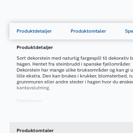
Produktdetaljer
Produktomtaler
Spe
Produktdetaljer
Sort dekorstein med naturlig fargespill til dekorativ b
hagen. Hentet fra steinbrudd i spanske fjellområder.
Dekorstein har mange ulike bruksområder og kan gi 
lille ekstra. Den kan brukes i krukker, blomsterbed, r
grunnmuren eller andre steder i hagen hvor du ønske
kantavslutning.
Egenskaper
* Spansk naturstein med naturlig fargespill
Generelt
* Meget dekorativ i krukker og hagebed
* Bruk av dekorstein reduserer fordampning fra bed 
Artikkelnummer
* Reduserer jordsprut på planter og husvegg
Leverandørens artikkelnummer
Produktomtaler