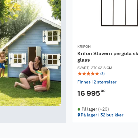
KRIFON
Krifon Stavern pergola sk
glass
SVART
,
270X218 CM
☆
☆
☆
☆
☆
(
3
)
Finnes i 2 størrelser
00
16 995
På lager (+20)
På lager i 32 butikker