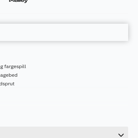
g fargespill
 hagebed
dsprut
20 kg
14 cm