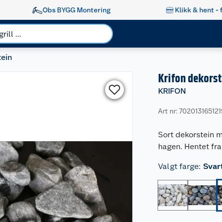
Obs BYGG Montering
Klikk & hent - 
ein
Krifon dekorst
KRIFON
Art nr: 702013165121
Sort dekorstein me
hagen. Hentet fra
Valgt farge
:
Svar