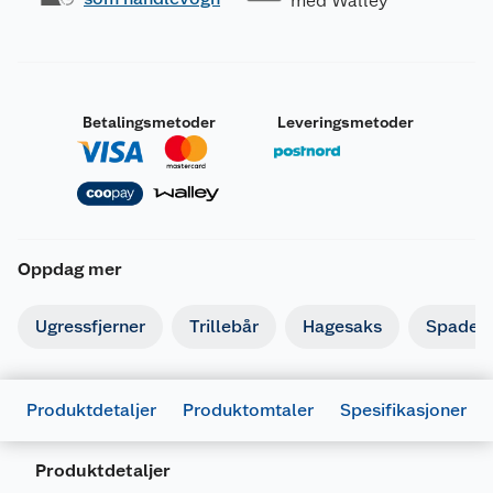
med Walley
Betalingsmetoder
Leveringsmetoder
Oppdag mer
Ugressfjerner
Trillebår
Hagesaks
Spade o
Produktdetaljer
Produktomtaler
Spesifikasjoner
Produktdetaljer