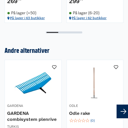
269
299
På lager (+50)
På lager (6-20)
På lager i 63 butikker
På lager i 62 butikker
Andre alternativer
Om oss
Kundeservice
Nyheter
Butikker
Våre merkevarer
Kontakt oss
Våre kjeder
GARDENA
ODLE
Retur- og angrerett
Kjøpsvilkår
Hageinspirasjon
GARDENA
Odle rake
combisystem plenrive
☆
☆
☆
☆
☆
Reklamasjon
Personvern
(
0
)
Lavprisløfte
Oppussing med utemaling
TURKIS