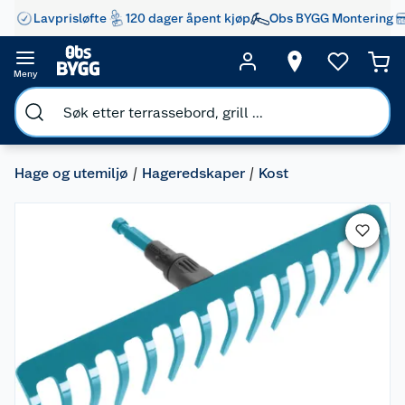
Lavprisløfte
120 dager åpent kjøp
Obs BYGG Montering
Meny
Hage og utemiljø
Hageredskaper
Kost