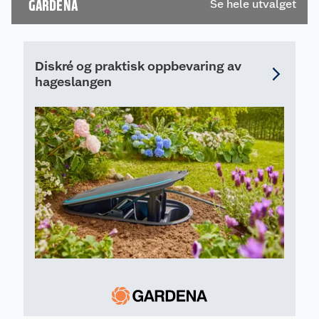
GARDENA
Se hele utvalget
pidestaller enkelt,
raskt, og som gir et
profesjonelt
resultat.
Diskré og praktisk oppbevaring av
hageslangen