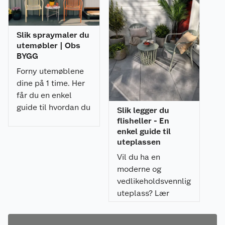
Slik spraymaler du
utemøbler | Obs
BYGG
Forny utemøblene
dine på 1 time. Her
får du en enkel
guide til hvordan du
Slik legger du
spraymaler
flisheller - En
utemøblene med et
enkel guide til
uteplassen
profesjonelt
resultat.
Vil du ha en
moderne og
vedlikeholdsvennlig
uteplass? Lær
hvordan du legger
flisheller på