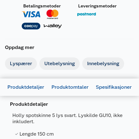
Betalingsmetoder
Leveringsmetoder
Oppdag mer
Lyspærer
Utebelysning
Innebelysning
Produktdetaljer
Produktomtaler
Spesifikasjoner
Produktdetaljer
Generelt
Holly spotskinne 5 lys svart. Lyskilde GU10, ikke
Artikkelnummer
7024080911103
inkludert.
Leverandørens artikkelnummer
091110
Lengde 150 cm
Forpakningsmål