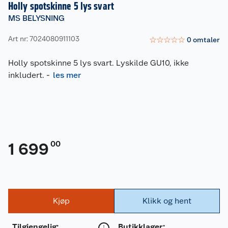
Holly spotskinne 5 lys svart
MS BELYSNING
Art nr: 7024080911103
☆
☆
☆
☆
☆
0
omtaler
Holly spotskinne 5 lys svart. Lyskilde GU10, ikke
inkludert.
-
les mer
00
1 699
Kjøp
Klikk og hent
Tilgjengelig
:
Butikklager: