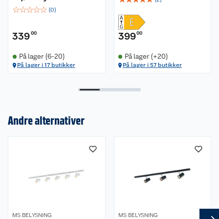
☆
☆
☆
☆
☆
(
0
)
339
00
399
00
På lager (6-20)
På lager (+20)
På lager i 17 butikker
På lager i 57 butikker
Om oss
Andre alternativer
Kundeservice
Nyheter
Butikker
Våre merkevarer
Kontakt oss
Våre kjeder
Retur- og angrerett
Kjøpsvilkår
Hageinspirasjon
MS BELYSNING
MS BELYSNING