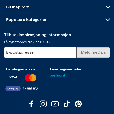
Annonserte varer
Hjem, rengjøring og hvitevarer
Bli inspirert
Varme
Populære kategorier
Tilbud, inspirasjon og informasjon
Få nyhetsbrev fra Obs BYGG
E-postadresse
Meld meg på
Betalingsmetoder
Leveringsmetoder