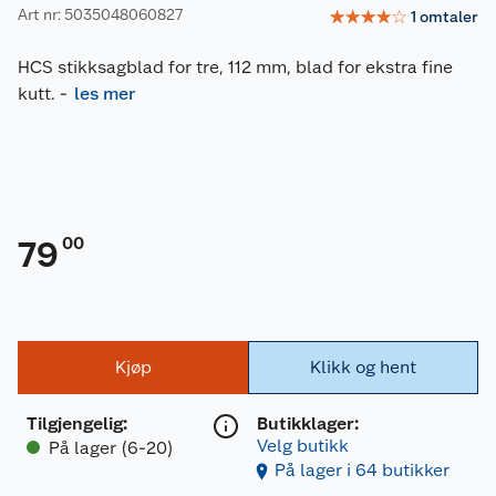
Art nr: 5035048060827
☆
☆
☆
☆
☆
1
omtaler
HCS stikksagblad for tre, 112 mm, blad for ekstra fine
kutt.
-
les mer
00
79
Kjøp
Klikk og hent
Tilgjengelig
:
Butikklager:
Velg butikk
På lager (6-20)
På lager i 64 butikker