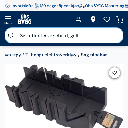
Lavprisløfte
120 dager åpent kjøp
Obs BYGG Montering
Meny
Verktøy
Tilbehør elektroverktøy
Sag tilbehør