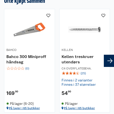
Ofte kjøpt sammen
BAHCO
KELLEN
Bahco 300 Miniproff
Kellen treskruer
håndsag
utendørs
☆
☆
☆
☆
☆
(
0
)
C4 OVERFLATEBEHA.
☆
☆
☆
☆
☆
(
25
)
Finnes i 2 varianter
Finnes i 37 størrelser
169
00
54
90
På lager (6-20)
På lager
På lager i 65 butikker
På lager i 65 butikker