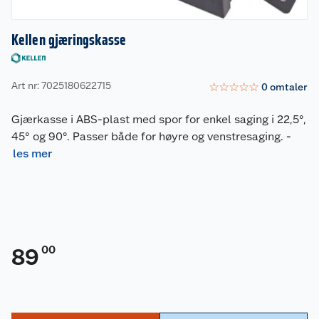
Kellen gjæringskasse
Art nr: 7025180622715
☆
☆
☆
☆
☆
0
omtaler
Gjærkasse i ABS-plast med spor for enkel saging i 22,5°,
45° og 90°. Passer både for høyre og venstresaging.
-
les mer
00
89