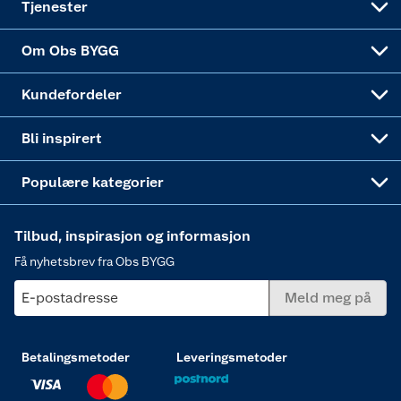
Tjenester
Sponsorvirksomheten
Coop Bedriftskort
Hytte og beredskapsutstyr
Dører
Om Obs BYGG
Obs BYGG Montering
Gavetips
Vindu
Kundefordeler
Annonserte varer
Hjem, rengjøring og hvitevarer
Bli inspirert
Varme
Populære kategorier
Tilbud, inspirasjon og informasjon
Få nyhetsbrev fra Obs BYGG
E-postadresse
Meld meg på
Betalingsmetoder
Leveringsmetoder