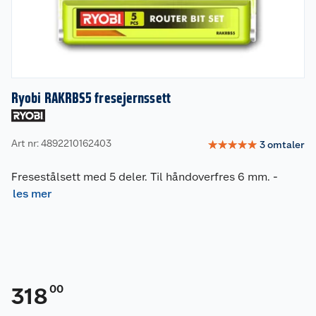
Ryobi RAKRBS5 fresejernssett
Art nr: 4892210162403
☆
☆
☆
☆
☆
3
omtaler
Fresestålsett med 5 deler. Til håndoverfres 6 mm.
-
les mer
00
318