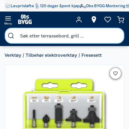
Lavprisløfte
120 dager åpent kjøp
Obs BYGG Montering
Meny
Verktøy
Tilbehør elektroverktøy
Fresesett