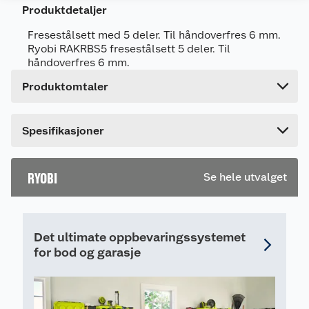
Leverandørens artikkelnummer
5132003828
Produktdetaljer
Forpakningsmål
Fresestålsett med 5 deler. Til håndoverfres 6 mm.
Bruttovekt
0.26 kg
Ryobi RAKRBS5 fresestålsett 5 deler. Til
håndoverfres 6 mm.
Høyde
10.8 cm
Produktomtaler
Lengde
14.2 cm
Bredde
5.2 cm
Spesifikasjoner
RYOBI
Se hele utvalget
Det ultimate oppbevaringssystemet
for bod og garasje