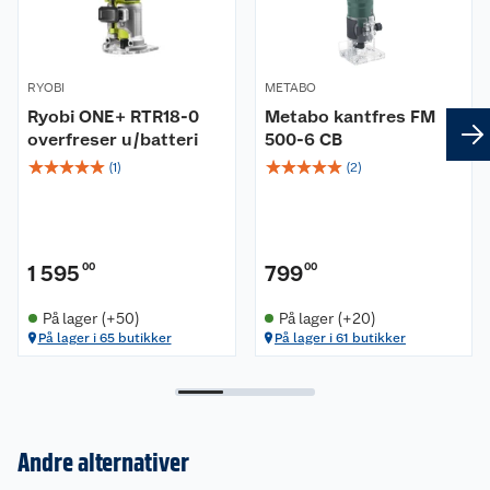
RYOBI
METABO
Ryobi ONE+ RTR18-0
Metabo kantfres FM
overfreser u/batteri
500-6 CB
☆
☆
☆
☆
☆
☆
☆
☆
☆
☆
(
1
)
(
2
)
1 595
00
799
00
På lager (+50)
På lager (+20)
På lager i 65 butikker
På lager i 61 butikker
Om oss
Kundeservice
Nyheter
Andre alternativer