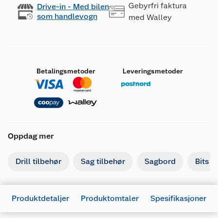
Gebyrfri faktura
Drive-in - Med bilen
som handlevogn
med Walley
Betalingsmetoder
Leveringsmetoder
Oppdag mer
Drill tilbehør
Sag tilbehør
Sagbord
Bits
Generelt
Produktdetaljer
Produktomtaler
Spesifikasjoner
Artikkelnummer
4892210162403