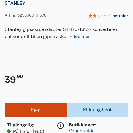
STANLEY
Art nr: 3253560161378
☆
☆
☆
☆
☆
1
omtaler
Stanley gipsskrueadapter STHT0-16137 konverterer
enhver drill til en gipstrekker.
-
les mer
90
39
Kjøp
Klikk og hent
Tilgjengelig
:
Butikklager:
Velg butikk
På lager (+50)