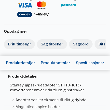
Oppdag mer
Drill tilbehør
Sag tilbehør
Sagbord
Bits
Produktdetaljer
Produktomtaler
Spesifikasjoner
Produktdetaljer
Stanley gipsskrueadapter STHT0-16137
konverterer enhver drill til en gipstrekker.
Generelt
Adapter senker skruene til riktig dybde
Artikkelnummer
3253560161378
Magnetisdk spiss holder