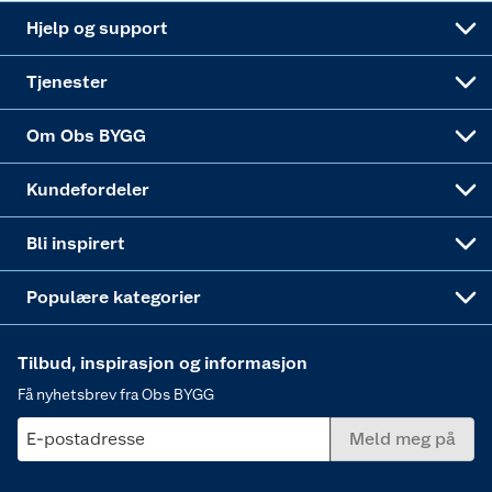
Leveringsalternativer
Nøkkelfiling
Samvirkelag
Coop Mastercard
Live-shopping
Maling
Hjelp og support
Alle tjenester
Virksomheten
Klikk og hent
DIY-prosjekter
Verktøy
Tjenester
Sponsorvirksomheten
Coop Bedriftskort
Hytte og beredskapsutstyr
Dører
Om Obs BYGG
Obs BYGG Montering
Gavetips
Vindu
Kundefordeler
Annonserte varer
Hjem, rengjøring og hvitevarer
Bli inspirert
Varme
Populære kategorier
Tilbud, inspirasjon og informasjon
Få nyhetsbrev fra Obs BYGG
E-postadresse
Meld meg på