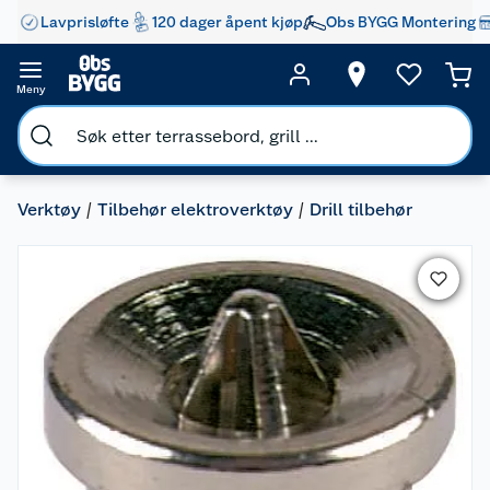
Lavprisløfte
120 dager åpent kjøp
Obs BYGG Montering
Meny
Verktøy
Tilbehør elektroverktøy
Drill tilbehør