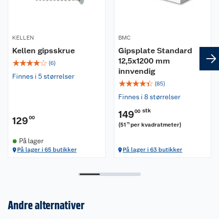
KELLEN
BMC
Kellen gipsskrue
Gipsplate Standard
12,5x1200 mm
☆
☆
☆
☆
☆
(
6
)
innvendig
Finnes i 5 størrelser
☆
☆
☆
☆
☆
(
85
)
Finnes i 8 størrelser
stk
149
00
129
00
(
51
per kvadratmeter
)
75
På lager
På lager i 65 butikker
På lager i 63 butikker
Andre alternativer
Om oss