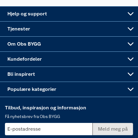
Leveringsalternativer
Nøkkelfiling
Samvirkelag
Coop Mastercard
Live-shopping
Maling
Hjelp og support
Alle tjenester
Virksomheten
Klikk og hent
DIY-prosjekter
Verktøy
Tjenester
Sponsorvirksomheten
Coop Bedriftskort
Hytte og beredskapsutstyr
Dører
Om Obs BYGG
Obs BYGG Montering
Gavetips
Vindu
Kundefordeler
Annonserte varer
Hjem, rengjøring og hvitevarer
Bli inspirert
Varme
Populære kategorier
Tilbud, inspirasjon og informasjon
Få nyhetsbrev fra Obs BYGG
E-postadresse
Meld meg på