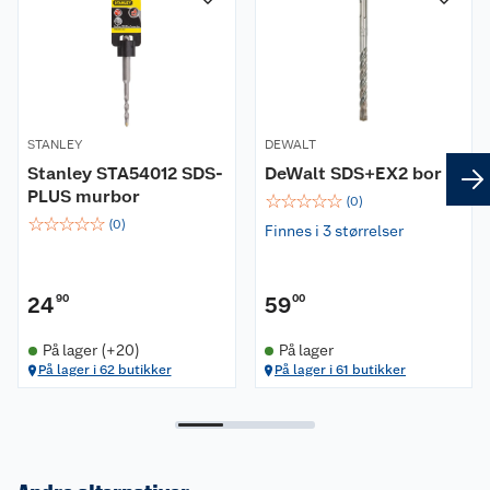
STANLEY
DEWALT
Stanley STA54012 SDS-
DeWalt SDS+EX2 bor
PLUS murbor
☆
☆
☆
☆
☆
(
0
)
☆
☆
☆
☆
☆
(
0
)
Finnes i 3 størrelser
24
90
59
00
På lager (+20)
På lager
På lager i 62 butikker
På lager i 61 butikker
Om oss