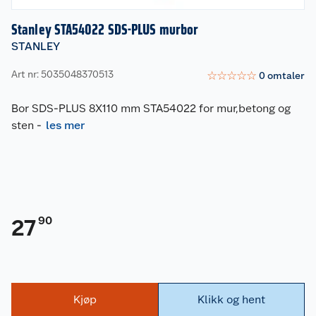
Stanley STA54022 SDS-PLUS murbor
STANLEY
Art nr: 5035048370513
☆
☆
☆
☆
☆
0
omtaler
Bor SDS-PLUS 8X110 mm STA54022 for mur,betong og
sten
-
les mer
90
27
Kjøp
Klikk og hent