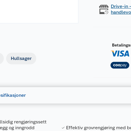
Drive-in
handlev
Betaling
Hullsager
sifikasjoner
llsidig rengjøringssett
legg og inngrodd
Effektiv grovrengjøring med 