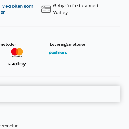
Gebyrfri faktura med
 - Med bilen som
ogn
Walley
smetoder
Leveringsmetoder
bormaskin