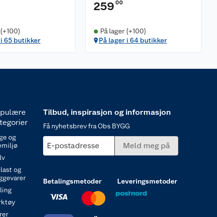
00
259
 (+100)
På lager (+100)
 i 65 butikker
På lager i 64 butikker
pulære
Tilbud, inspirasjon og informasjon
tegorier
Få nyhetsbrev fra Obs BYGG
ge og
E-postadresse
Meld meg på
emiljø
lv
last og
ggevarer
Betalingsmetoder
Leveringsmetoder
ling
rktøy
rer