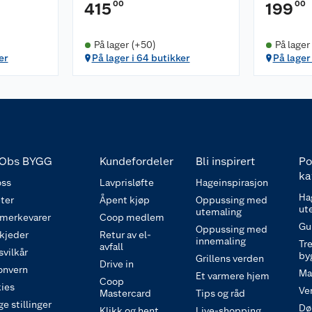
00
00
415
199
På lager (+50)
På lager
er
På lager i 64 butikker
På lager
Obs BYGG
Kundefordeler
Bli inspirert
Po
ka
ss
Lavprisløfte
Hageinspirasjon
Ha
ter
Åpent kjøp
Oppussing med
ut
utemaling
 merkevarer
Coop medlem
Gu
Oppussing med
 kjeder
Retur av el-
innemaling
Tre
avfall
svilkår
by
Grillens verden
Drive in
onvern
Ma
Et varmere hjem
Coop
ies
Ve
Mastercard
Tips og råd
e stillinger
Dø
Klikk og hent
Live-shopping