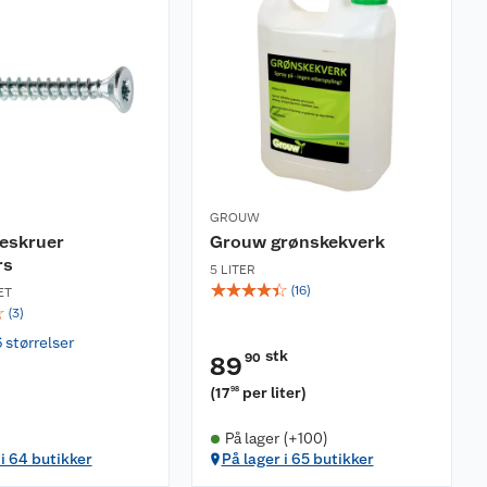
GROUW
reskruer
Grouw grønskekverk
rs
5 LITER
☆
☆
☆
☆
☆
(
16
)
ET
☆
(
3
)
6 størrelser
stk
90
89
(
17
per liter
)
98
På lager (+100)
 i 64 butikker
På lager i 65 butikker