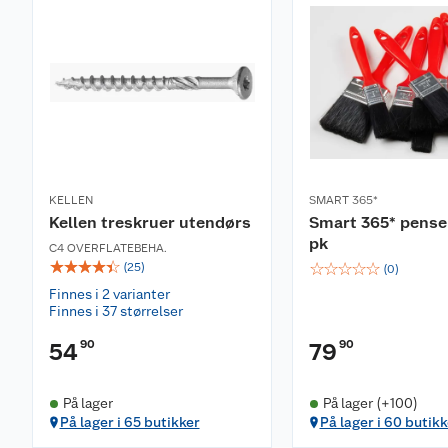
• 1 stk mikrofiberklut
Tekniske spesifikasjoner
• Antall deler: 6 børster + forlengerskaft + mikrofibe
• Skafttype: Sekskant
• Kompatibilitet: Bormaskin med borchuck og bitshol
KELLEN
SMART 365*
Kellen treskruer utendørs
Smart 365* pensel
pk
C4 OVERFLATEBEHA.
☆
☆
☆
☆
☆
☆
☆
☆
☆
☆
(
25
)
(
0
)
Finnes i 2 varianter
Finnes i 37 størrelser
90
90
54
79
På lager
På lager (+100)
På lager i 65 butikker
På lager i 60 butikk