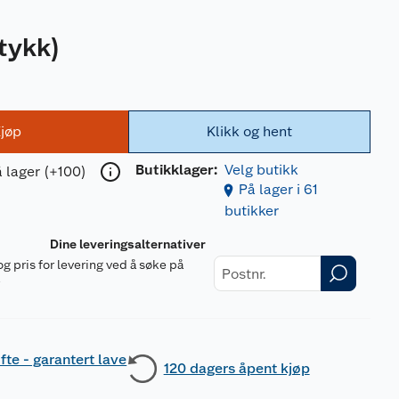
stykk
)
jøp
Klikk og hent
Butikklager:
Velg butikk
 lager (+100)
På lager i 61
butikker
Dine leveringsalternativer
og pris for levering ved å søke på
r
fte - garantert lave
120 dagers åpent kjøp