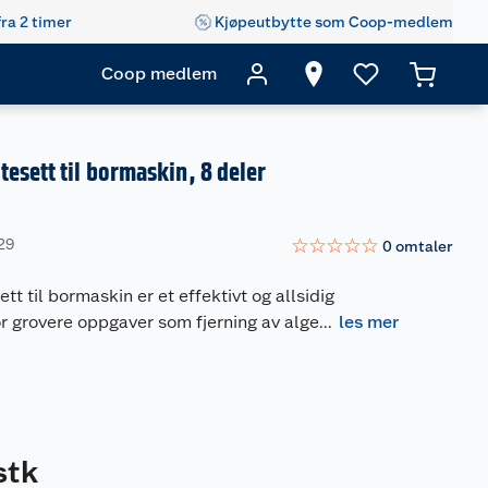
fra 2 timer
Kjøpeutbytte som Coop-medlem
Coop medlem
esett til bormaskin, 8 deler
☆
☆
☆
☆
☆
29
0
omtaler
t til bormaskin er et effektivt og allsidig
or grovere oppgaver som fjerning av alge
...
les mer
stk