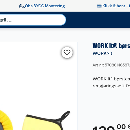
Obs BYGG Montering
Klikk & hent - 
WORK It® børst
WORK>it
Art nr: 57086146387
WORK It® børsteset
rengjøringssett f
00