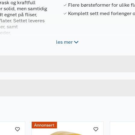
ask og kraftfull
Flere børsteformer for ulike fl
r solid, men samtidig
Komplett sett med forlenger o
 egnet på fliser,
later. Settet leveres
er, samt
teder.
les mer
Forpakningsmål
5708614638729
Bruttovekt
63872
Høyde
Lengde
u kjøper produktet får du invitasjon til å gi en omtale.
Bredde
Annonsert