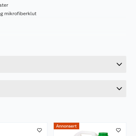
ater
g mikrofiberklut
0.8 kg
24 cm
18.4 cm
13.4 cm
Annonsert