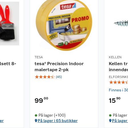
rklut
der
TESA
KELLEN
sett 8-
tesa® Precision Indoor
Kellen t
malertape 2-pk
innendø
☆
☆
☆
☆
☆
(
45
)
ELFORSINK
☆
☆
☆
☆
Finnes i 3
00
90
99
15
På lager (+100)
På lager
er
På lager i 65 butikker
På lager