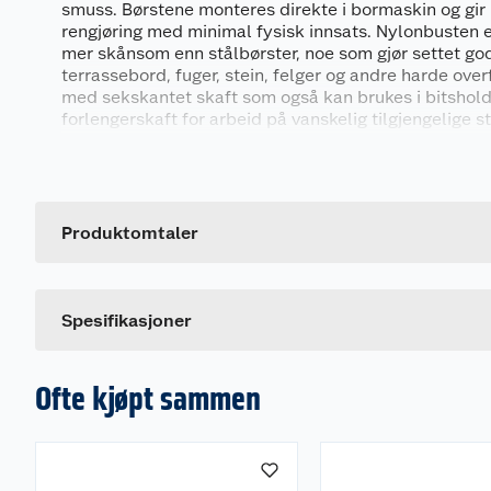
smuss. Børstene monteres direkte i bormaskin og gir r
rengjøring med minimal fysisk innsats. Nylonbusten e
mer skånsom enn stålbørster, noe som gjør settet godt
terrassebord, fuger, stein, felger og andre harde overf
med sekskantet skaft som også kan brukes i bitshold
forlengerskaft for arbeid på vanskelig tilgjengelige s
Egenskaper
Generelt
• Passer alle bormaskiner med standard borchuck
• Seks­kantet skaft som også kan brukes i bitsholder
Artikkelnummer
• Effektiv mot alger, mose, belegg og smuss
• Mer skånsom enn tradisjonelle stålbørster
Leverandørens artikkelnummer
Produktomtaler
• Inkludert forlengerskaft for bedre rekkevidde
• Sett med 6 børster i populære størrelser
Dette produktet har ikke fått noen omtale ennå. Hvis d
Spesifikasjoner
Settet inneholder
• Flat børste Ø5 cm
• Flat børste Ø10 cm
• Flat børste Ø12 cm
Ofte kjøpt sammen
• Hullbørste Ø12 cm
• Børste med rund ende Ø8,5 cm
• Skivebørste Ø8,5 x 2 cm
• Forlengerskaft 12,5 cm