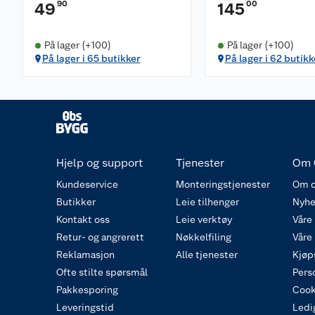
90
00
49
145
På lager (+100)
På lager (+100)
På lager i 65 butikker
På lager i 62 butikk
Hjelp og support
Tjenester
Om 
Kundeservice
Monteringstjenester
Om o
Butikker
Leie tilhenger
Nyhe
Kontakt oss
Leie verktøy
Våre
Retur- og angrerett
Nøkkelfiling
Våre
Reklamasjon
Alle tjenester
Kjøp
Ofte stilte spørsmål
Pers
Pakkesporing
Cook
Leveringstid
Ledig