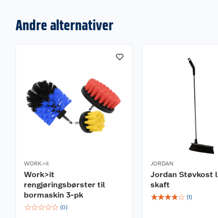
Andre alternativer
WORK>it
JORDAN
Work>it
Jordan Støvkost 
rengjøringsbørster til
skaft
bormaskin 3-pk
☆
☆
☆
☆
☆
(
1
)
☆
☆
☆
☆
☆
(
0
)