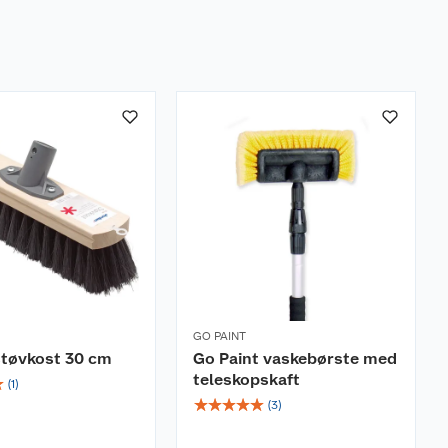
GO PAINT
støvkost 30 cm
Go Paint vaskebørste med
teleskopskaft
☆
(
1
)
☆
☆
☆
☆
☆
(
3
)