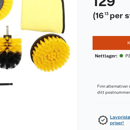
129
(
16
per 
13
K
På
Nettlager
:
Finn alternativer 
ditt postnumme
Lavprislø
priser!