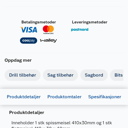
Betalingsmetoder
Leveringsmetoder
Oppdag mer
Drill tilbehør
Sag tilbehør
Sagbord
Bits
Generelt
Artikkelnummer
5709386512026
Produktdetaljer
Produktomtaler
Spesifikasjoner
Leverandørens artikkelnummer
6510051202
Produktdetaljer
Forpakningsmål
Bruttovekt
0.301 kg
Inneholder 1 stk spissmeisel 410x30mm og 1 stk