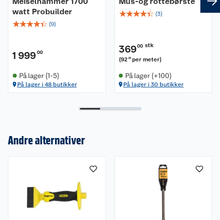
Meiselhammer 1700
Mus-og rottebørste
watt Probuilder
☆
☆
☆
☆
☆
(
3
)
☆
☆
☆
☆
☆
(
9
)
stk
369
00
1 999
00
(
92
per meter
)
25
På lager (1-5)
På lager (+100)
På lager i 48 butikker
På lager i 30 butikker
Andre alternativer
Om oss
Kundeservice
Nyheter
Butikker
Våre merkevarer
Kontakt oss
Våre kjeder