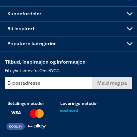
Obs BYGG Montering
Gavetips
Vindu
Kundefordeler
Annonserte varer
Hjem, rengjøring og hvitevarer
Bli inspirert
Varme
Populære kategorier
Tilbud, inspirasjon og informasjon
Få nyhetsbrev fra Obs BYGG
E-postadresse
Meld meg på
Betalingsmetoder
Leveringsmetoder