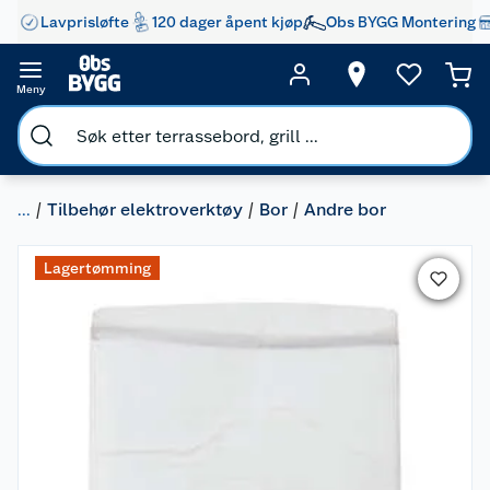
Lavprisløfte
120 dager åpent kjøp
Obs BYGG Montering
Meny
...
Tilbehør elektroverktøy
Bor
Andre bor
Lagertømming