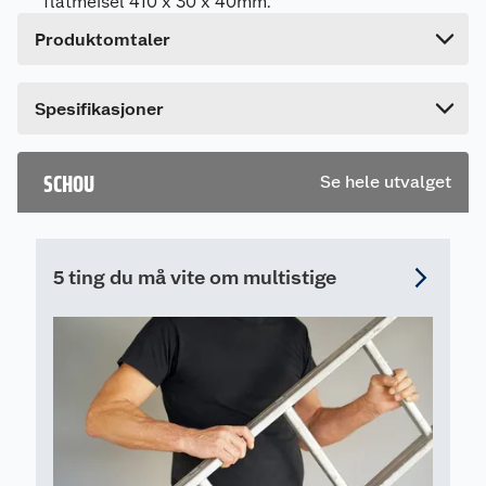
flatmeisel 410 x 30 x 40mm.
Høyde
15.5 cm
Produktomtaler
Lengde
6.5 cm
Bredde
4 cm
Spesifikasjoner
SCHOU
Se hele utvalget
5 ting du må vite om multistige