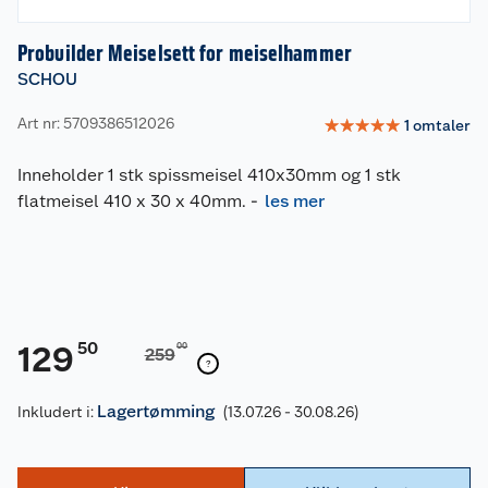
Probuilder Meiselsett for meiselhammer
SCHOU
Art nr: 5709386512026
☆
☆
☆
☆
☆
1
omtaler
Inneholder 1 stk spissmeisel 410x30mm og 1 stk
flatmeisel 410 x 30 x 40mm.
-
les mer
50
129
00
259
Lagertømming
Inkludert i:
(13.07.26 - 30.08.26)