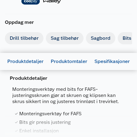
Oppdag mer
Drill tilbehør
Sag tilbehør
Sagbord
Bits
Produktdetaljer
Produktomtaler
Spesifikasjoner
Produktdetaljer
Monteringsverktøy med bits for FAFS-
justeringsskruen gjør at skruen og klipsen kan
skrus sikkert inn og justeres trinnløst i trevirket.
Generelt
Monteringsverktøy for FAFS
Artikkelnummer
4048962425918
Bits gir presis justering
Leverandørens artikkelnummer
558883
Enkel installasjon
Forpakningsmål