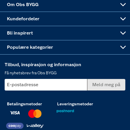
Sponsorvirksomheten
Coop Bedriftskort
Hytte og beredskapsutstyr
Dører
Om Obs BYGG
Obs BYGG Montering
Gavetips
Vindu
Kundefordeler
Annonserte varer
Hjem, rengjøring og hvitevarer
Bli inspirert
Varme
Populære kategorier
Tilbud, inspirasjon og informasjon
Få nyhetsbrev fra Obs BYGG
E-postadresse
Meld meg på
Betalingsmetoder
Leveringsmetoder