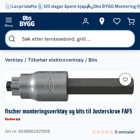
Lavprisløfte
120 dager åpent kjøp
Obs BYGG Montering
Meny
Verktøy
Tilbehør elektroverktøy
Bits
fischer monteringsverktøy og bits til Justerskrue FAFS
Art nr: 4048962425918
☆
☆
☆
☆
☆
0
omtaler