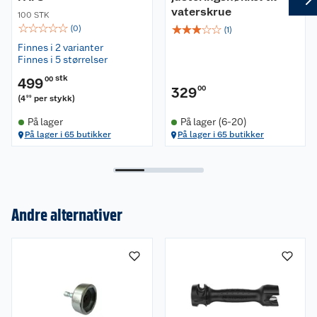
Materialer
vaterskrue
100 STK
☆
☆
☆
☆
☆
☆
☆
☆
☆
☆
(
0
)
(
1
)
Trevirke (for FAFS justerskruer).
Finnes i 2 varianter
Finnes i 5 størrelser
Bruksområde
Bruksområder:
stk
499
00
329
00
(
4
per stykk
)
99
Montering av justerskruer i trevirke.
På lager
På lager (6-20)
Presis justering av konstruksjoner.
På lager i 65 butikker
På lager i 65 butikker
Leveringsomfang
Leveres med
1 x Monteringsverktøy
Andre alternativer
1 x Bits
Om oss
Kundeservice
Nyheter
Butikker
Våre merkevarer