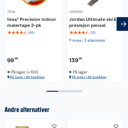
TESA
JORDAN
tesa® Precision Indoor
Jordan Ultimate skrå
malertape 2-pk
presisjon pensel
☆
☆
☆
☆
☆
☆
☆
☆
☆
☆
(
45
)
(
12
)
Finnes i 3 størrelser
99
00
139
00
På lager (+100)
På lager
På lager i 65 butikker
På lager i 65 butikker
Andre alternativer
Om oss