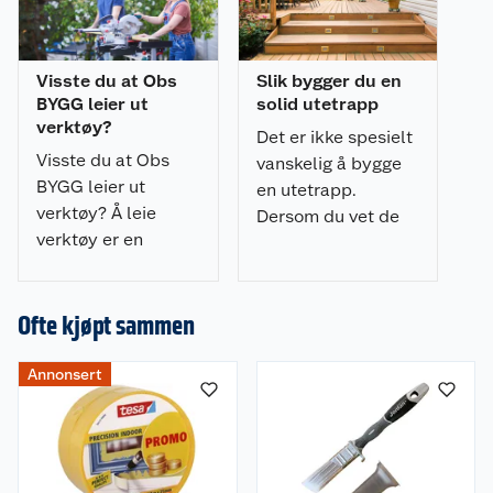
Visste du at Obs
Slik bygger du en
BYGG leier ut
solid utetrapp
verktøy?
Det er ikke spesielt
Visste du at Obs
vanskelig å bygge
BYGG leier ut
en utetrapp.
verktøy? Å leie
Dersom du vet de
verktøy er en
grunnleggende
rimelig og effektiv
teknikkene, kan du
måte å få jobben
fint klare det på
gjort. Les mer om
Ofte kjøpt sammen
egenhånd.
hvordan du leier.
Annonsert