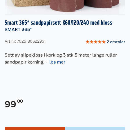
Smart 365* sandpapirsett K60/120/240 med kloss
SMART 365*
Art nr: 7025180622951
☆
☆
☆
☆
☆
2
omtaler
Sett av slipekloss i kork og 3 stk 3 meter lange ruller
sandpapir korning.
-
les mer
00
99