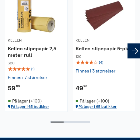
Kundeservice
Nyheter
Butikker
Våre merkevarer
Kontakt oss
Våre kjeder
KELLEN
KELLEN
Kellen slipepapir 2,5
Kellen slipepapir 5-pk
Retur- og angrerett
Kjøpsvilkår
Hageinspirasjon
meter rull
120
☆
☆
☆
☆
☆
(
4
)
320
Reklamasjon
Personvern
Lavprisløfte
Oppussing med utemaling
☆
☆
☆
☆
☆
(
1
)
Finnes i 3 størrelser
Finnes i 7 størrelser
Ofte stilte spørsmål
Cookies
Åpent kjøp
Oppussing med innemaling
59
00
49
90
Pakkesporing
Monteringstjenester
Ledige stillinger
Coop medlem
Grillens verden
Hage og utemiljø
På lager (+100)
På lager (+100)
På lager i 65 butikker
På lager i 65 butikker
Leveringstid
Leie tilhenger
Bærekraft
Retur av el-avfall
Et varmere hjem
Gulv
Betalingsalternativer
Leie verktøy
Sikkerhetsdatablad
Drive in
Tips og råd
Trelast og byggevarer