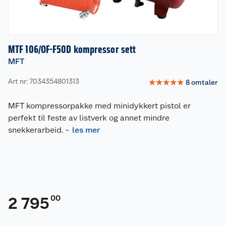
MTF 106/OF-F50D kompressor sett
MFT
Art nr: 7034354801313
☆
☆
☆
☆
☆
8
omtaler
MFT kompressorpakke med minidykkert pistol er
perfekt til feste av listverk og annet mindre
snekkerarbeid.
-
les mer
00
2 795