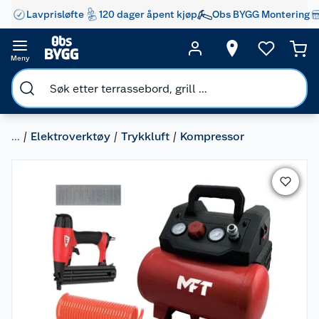
Lavprisløfte
120 dager åpent kjøp
Obs BYGG Montering
Meny
...
Elektroverktøy
Trykkluft
Kompressor