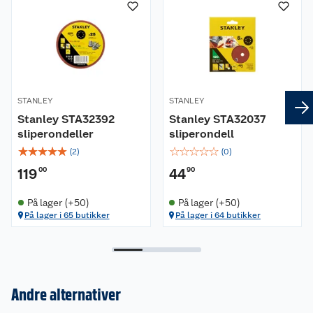
STANLEY
STANLEY
Stanley STA32392
Stanley STA32037
sliperondeller
sliperondell
☆
☆
☆
☆
☆
☆
☆
☆
☆
☆
(
2
)
(
0
)
119
00
44
90
På lager (+50)
På lager (+50)
På lager i 65 butikker
På lager i 64 butikker
Andre alternativer