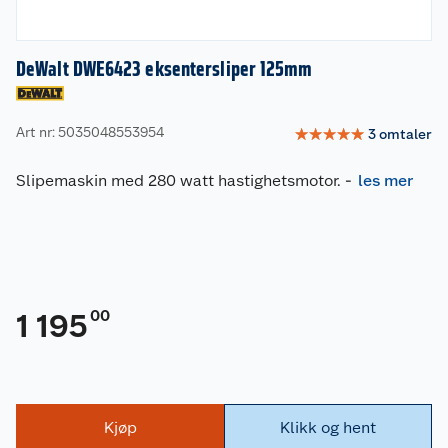
DeWalt DWE6423 eksentersliper 125mm
Art nr: 5035048553954
☆
☆
☆
☆
☆
3
omtaler
Slipemaskin med 280 watt hastighetsmotor.
-
les mer
00
1 195
Kjøp
Klikk og hent