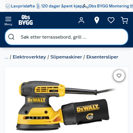
Lavprisløfte
120 dager åpent kjøp
Obs BYGG Montering
Meny
...
Elektroverktøy
Slipemaskiner
Eksentersliper