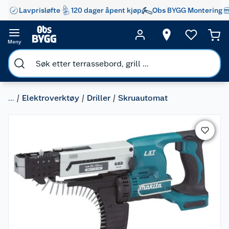
Lavprisløfte
120 dager åpent kjøp
Obs BYGG Montering
Meny
...
Elektroverktøy
Driller
Skruautomat