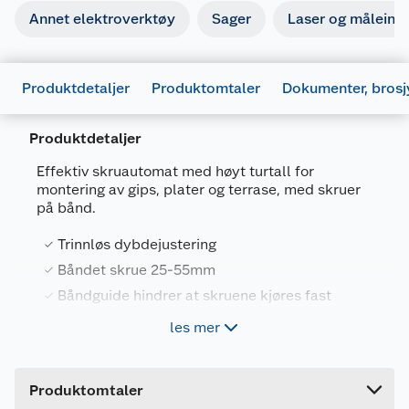
Annet elektroverktøy
Sager
Laser og måleins
Produktdetaljer
Produktomtaler
Dokumenter, brosj
Produktdetaljer
Effektiv skruautomat med høyt turtall for
montering av gips, plater og terrase, med skruer
på bånd.
Trinnløs dybdejustering
Båndet skrue 25-55mm
Generelt
Båndguide hindrer at skruene kjøres fast
Artikkelnummer
88381669504
Slurekobling og redusert tomgangslyd
les mer
Leverandørens artikkelnummer
DFR550ZX1
Forpakningsmål
Skruautomat 18V for svært effektiv montering av
Brukermanual
Produktomtaler
gips, plater og terrasse, med skruer på bånd. Fra
Bruttovekt
2.3 kg
687397_88381669504_.pdf
25mm til 55mm skruer. Bruker 160mm bits.