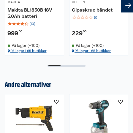
MAKITA
KELLEN
Makita BL1850B 18V
Gipsskrue båndet
5.0Ah batteri
☆
☆
☆
☆
☆
(
0
)
☆
☆
☆
☆
☆
(
10
)
999
00
229
00
På lager (+100)
På lager (+100)
På lager i 65 butikker
På lager i 65 butikker
Andre alternativer
Om oss
Kundeservice
Nyheter
Butikker
Våre merkevarer
Kontakt oss
Våre kjeder