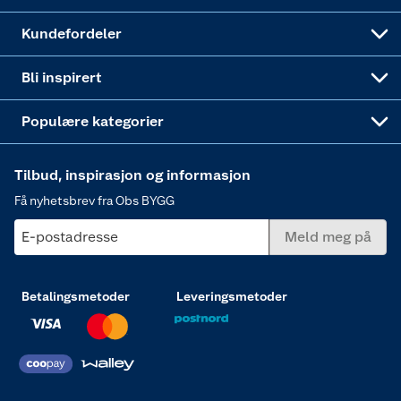
Obs BYGG Montering
Gavetips
Vindu
Kundefordeler
Annonserte varer
Hjem, rengjøring og hvitevarer
Bli inspirert
Varme
Populære kategorier
Tilbud, inspirasjon og informasjon
Få nyhetsbrev fra Obs BYGG
E-postadresse
Meld meg på
Betalingsmetoder
Leveringsmetoder